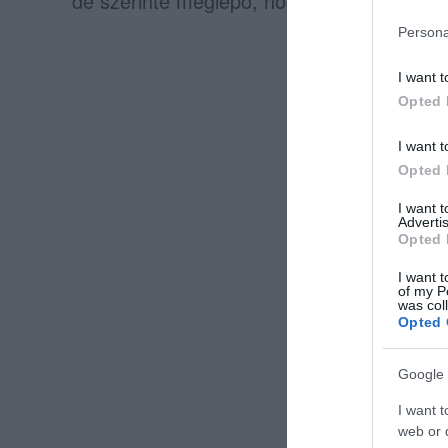
de szerinte meglepő, hogy a beadványt né
Persona
I want t
Opted 
I want t
Opted 
I want 
Advertis
Opted 
I want t
of my P
was col
Opted 
Google 
I want t
web or d