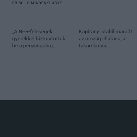
FRISS 10 MINDENKI ÜGYE
„A NER-feleségek
Kapitány: stabil maradt
gyerekkel biztosították
az ország ellátása, a
be a pénzcsaphoz...
takarékossá...
.