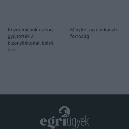
Közmédiások évekig
Még két nap tikkasztó
gyűjtötték a
forróság
bizonyítékokat, belső
dok...