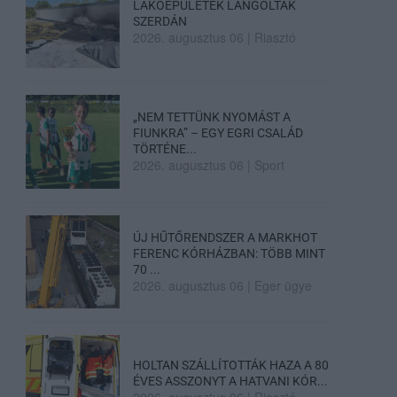
LAKÓÉPÜLETEK LÁNGOLTAK
SZERDÁN
2026. augusztus 06
|
Riasztó
„NEM TETTÜNK NYOMÁST A
FIUNKRA” – EGY EGRI CSALÁD
TÖRTÉNE...
2026. augusztus 06
|
Sport
ÚJ HŰTŐRENDSZER A MARKHOT
FERENC KÓRHÁZBAN: TÖBB MINT
70 ...
2026. augusztus 06
|
Eger ügye
HOLTAN SZÁLLÍTOTTÁK HAZA A 80
ÉVES ASSZONYT A HATVANI KÓR...