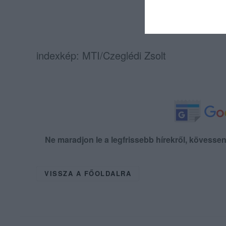
indexkép: MTI/Czeglédi Zsolt
Ne maradjon le a legfrissebb hírekről, kövess
VISSZA A FŐOLDALRA