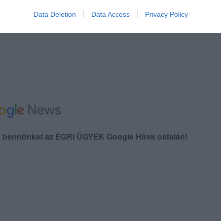
Data Deletion
Data Access
Privacy Policy
en bennünket az EGRI ÜGYEK Google Hírek oldalán!