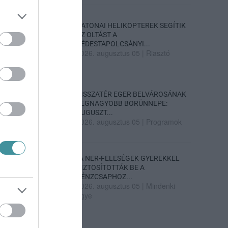
KATONAI HELIKOPTEREK SEGÍTIK
AZ OLTÁST A
DÉDESTAPOLCSÁNYI...
2026. augusztus 05
|
Riasztó
VISSZATÉR EGER BELVÁROSÁNAK
LEGNAGYOBB BORÜNNEPE:
AUGUSZT...
2026. augusztus 05
|
Programok
„A NER-FELESÉGEK GYEREKKEL
BIZTOSÍTOTTÁK BE A
PÉNZCSAPHOZ...
2026. augusztus 05
|
Mindenki
ügye