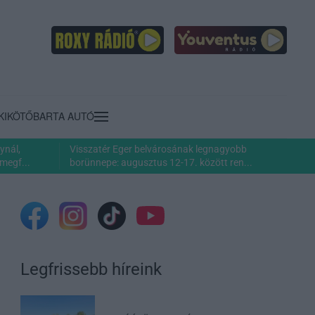
KIKÖTŐ
BARTA AUTÓ
ynál,
Visszatér Eger belvárosának legnagyobb
megf...
borünnepe: augusztus 12-17. között ren...
Legfrissebb híreink