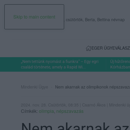
Skip to main content
2026. augusztus 06., csütörtök, Berta, Bettina névnap
EGER ÜGYE
VÁLASZ
„Nem tettünk nyomást a fiunkra” – Egy egri
Új hűtőren
család története, amely a Rapid Wi...
Kórházban: 
Mindenki Ügye
Nem akarnak az olimpikonok népszavazás
2024. nov. 28. Csütörtök, 08:35 | Csarnó Ákos | Mindenki 
Címkék:
olimpia
,
népszavazás
Nem akarnak az