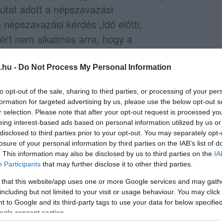
utat adott a népszavazási
épszavazási kérdés „idő előtti,
zért nem alkalmas arra, hogy a
zze.
.hu -
Do Not Process My Personal Information
etlen országgyűlési képviselő nyújtotta be,
to opt-out of the sale, sharing to third parties, or processing of your per
formation for targeted advertising by us, please use the below opt-out s
r selection. Please note that after your opt-out request is processed y
eing interest-based ads based on personal information utilized by us or
őváros Önkormányzata pályázatot nyújtson
disclosed to third parties prior to your opt-out. You may separately opt-
losure of your personal information by third parties on the IAB’s list of
impiai játékok megrendezésére?
. This information may also be disclosed by us to third parties on the
IA
Participants
that may further disclose it to other third parties.
előnek találta a kérdést, de a MOB és az
 that this website/app uses one or more Google services and may gath
megakadályozni a népszavazás lebonyolítását.
including but not limited to your visit or usage behaviour. You may click 
 to Google and its third-party tags to use your data for below specifi
y számít egy alkotmánybírósági fordulóra,
ogle consent section.