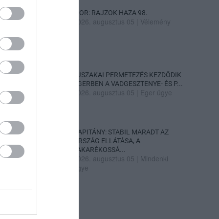
SIOR: RAJZOK HAZA 98.
2026. augusztus 05
|
Vélemény
ÉJSZAKAI PERMETEZÉS KEZDŐDIK
EGERBEN A VADGESZTENYE- ÉS P...
2026. augusztus 05
|
Eger ügye
KAPITÁNY: STABIL MARADT AZ
ORSZÁG ELLÁTÁSA, A
TAKARÉKOSSÁ...
2026. augusztus 05
|
Mindenki
ügye