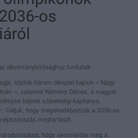
 2036-os
iáról
az alkotmánybírósághoz fordultak
agja, köztük három olimpiai bajnok – Nagy
István –, valamint Kemény Dénes, a magyar
olimpiai bajnok szövetségi kapitánya,
z
. Céljuk, hogy megakadályozzák a 2036-os
s népszavazás megtartását.
otmánybíróságot, hogy semmisítse meg a