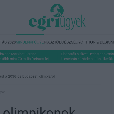
TÁS 2026
MINDENKI ÜGYE
RIASZTÓ
EGÉSZSÉG+
OTTHON & DESIGN
dszer a Markhot Ferenc
Eloltották a tüzet Dédestapolcsán
több mint 70 millió forintos fejl...
kilencórás küzdelem után sikerült 
t a 2036-os budapesti olimpiáról
ügye
 olimpikonok