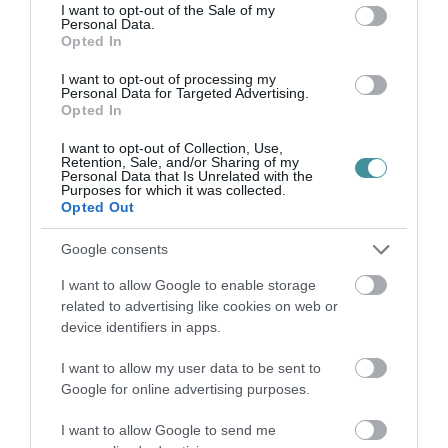
consent section.
I want to opt-out of the Sale of my
Personal Data.
Opted In
ÚJ MAGYAR KÜLÜGYI STRATÉGIA KÉSZÜL,
I want to opt-out of processing my
TELJES SZAKÍTÁS JÖN A...
Personal Data for Targeted Advertising.
2026. augusztus 08
|
Mindenki ügye
Opted In
I want to opt-out of Collection, Use,
Retention, Sale, and/or Sharing of my
Personal Data that Is Unrelated with the
Purposes for which it was collected.
Opted Out
TATA ELBŰVÖLŐ LÁTVÁNYOSSÁGAI,
AMIKÉRT ÉRDEMES MEGNÉZNI
Google consents
2026. augusztus 08
|
Promóció
I want to allow Google to enable storage
related to advertising like cookies on web or
device identifiers in apps.
I want to allow my user data to be sent to
TÖBB MINT EGY HÓNAP IS LEHET, MIRE
Google for online advertising purposes.
TELJESEN ÚJRAINDUL A P...
2026. augusztus 07
|
Mindenki ügye
I want to allow Google to send me