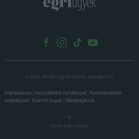
.
©
2026.
Minden jog fenntartva. egriugyek.hu
Impresszum
|
Hozzáférési nyilatkozat
|
Kommentelési
szabályzat
|
Szerzői jogok
|
Médiaajánlat
Ugrás a lap tetejére