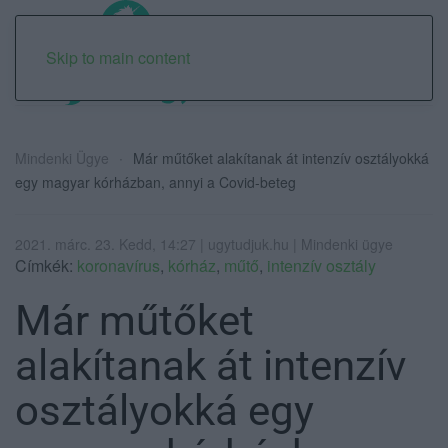
Skip to main content
Mindenki Ügye
Már műtőket alakítanak át intenzív osztályokká
egy magyar kórházban, annyi a Covid-beteg
2021. márc. 23. Kedd, 14:27 | ugytudjuk.hu | Mindenki ügye
Címkék:
koronavírus
,
kórház
,
műtő
,
intenzív osztály
Már műtőket
alakítanak át intenzív
osztályokká egy