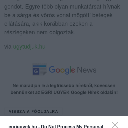
gondot. Egyre több olyan munkatársat hívnak
be a sárga és vörös vonal mögötti betegek
ellátására, akik korábban ezeken a
részlegeken nem dolgoztak.
via
ugytudjuk.hu
Ne maradjon le a legfrissebb hírekről, kövessen
bennünket az EGRI ÜGYEK Google Hírek oldalán!
VISSZA A FŐOLDALRA
egriugyek.hu -
Do Not Process My Personal