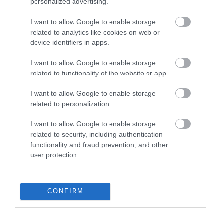
personalized advertising.
I want to allow Google to enable storage
related to analytics like cookies on web or
device identifiers in apps.
TANULJ NÉMETÜL OTTHONRÓL: A
DIGITÁLIS TANULÁS ELŐNYEI
I want to allow Google to enable storage
2026. augusztus 07
|
Promóció
related to functionality of the website or app.
I want to allow Google to enable storage
related to personalization.
I want to allow Google to enable storage
ÚJRAINDULNAK A KORÁBBAN
related to security, including authentication
LEÁLLÍTOTT SZOLGÁLTATÁSOK AZ EGRI...
2026. augusztus 07
|
Eger ügye
functionality and fraud prevention, and other
user protection.
CONFIRM
TÍZ ÉVE NEM VOLT ILYEN ALACSONY AZ
INFLÁCIÓ MAGYARORSZÁGON