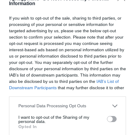
Information
If you wish to opt-out of the sale, sharing to third parties, or
processing of your personal or sensitive information for
targeted advertising by us, please use the below opt-out
Legfrissebb híreink
section to confirm your selection. Please note that after your
opt-out request is processed you may continue seeing
interest-based ads based on personal information utilized by
us or personal information disclosed to third parties prior to
35 PERCES TANÓRÁK ÉS KEVESEBB HÁZI
your opt-out. You may separately opt-out of the further
FELADAT JÖHET AZ ALSÓ ...
disclosure of your personal information by third parties on the
2026. augusztus 08
|
Mindenki ügye
IAB’s list of downstream participants. This information may
also be disclosed by us to third parties on the
IAB’s List of
Downstream Participants
that may further disclose it to other
third parties.
Please note that this website/app uses one or more Google
Personal Data Processing Opt Outs
BAKA ANDRÁST JELÖLI KÖZTÁRSASÁGI
services and may gather and store information including but
ELNÖKNEK A TISZA
not limited to your visit or usage behaviour. You may click to
I want to opt-out of the Sharing of my
2026. augusztus 08
|
Mindenki ügye
personal data.
grant or deny consent to Google and its third-party tags to
Opted In
use your data for below specified purposes in below Google