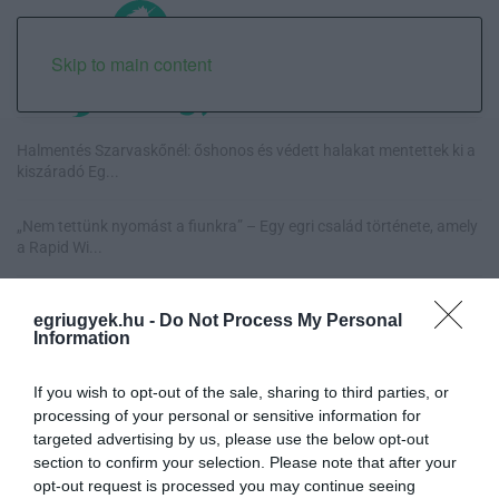
Skip to main content
Halmentés Szarvaskőnél: őshonos és védett halakat mentettek ki a
kiszáradó Eg...
„Nem tettünk nyomást a fiunkra” – Egy egri család története, amely
a Rapid Wi...
Új hűtőrendszer a Markhot Ferenc Kórházban: több mint 70 millió
egriugyek.hu -
Do Not Process My Personal
forintos fejl...
Information
Eloltották a tüzet Dédestapolcsánynál, kilencórás küzdelem után
If you wish to opt-out of the sale, sharing to third parties, or
sikerült megf...
processing of your personal or sensitive information for
targeted advertising by us, please use the below opt-out
section to confirm your selection. Please note that after your
opt-out request is processed you may continue seeing