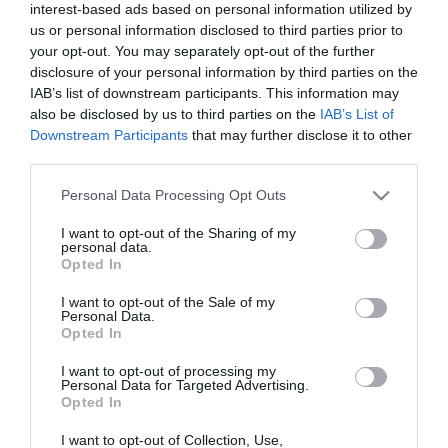
műtő
interest-based ads based on personal information utilized by
us or personal information disclosed to third parties prior to
your opt-out. You may separately opt-out of the further
disclosure of your personal information by third parties on the
MÁR MŰTŐKET ALAKÍTANAK ÁT INTENZÍV OSZTÁLYOKKÁ EGY
IAB’s list of downstream participants. This information may
MAGYAR KÓRHÁZBAN, ANNYI A COVID-BETEG
also be disclosed by us to third parties on the
IAB’s List of
2021. március 23
|
Mindenki ügye
Downstream Participants
that may further disclose it to other
Az ATV Híradó információi szerint a Pécsi Tudományegyetem
third parties.
négyszázágyas klinikáján a 4-5. emeleti műtőket is koronavírusos
betegek kezelésére alkalmas intenzív osztállyá alakították át. A
Please note that this website/app uses one or more Google
Personal Data Processing Opt Outs
híradó...
services and may gather and store information including but
not limited to your visit or usage behaviour. You may click to
I want to opt-out of the Sharing of my
personal data.
grant or deny consent to Google and its third-party tags to
ÚJABB JELENTŐS FEJLESZTÉS A MARKHOT FERENC
Opted In
use your data for below specified purposes in below Google
OKTATÓKÓRHÁZ KÖZPONTI MŰTŐJÉBEN
2026. július 27
| Bakos Balázs |
Egészség+
consent section.
I want to opt-out of the Sale of my
Personal Data.
Az egri kórház központi műtője két darab, nagy értékű,
Opted In
keresztszalagpótló műtétek elvégzéséhez szükséges korszerű
műszerkészlettel bővült. Az új eszközök jelentős szakmai
I want to opt-out of processing my
Personal Data for Targeted Advertising.
támogatást nyújtanak az o...
Opted In
I want to opt-out of Collection, Use,