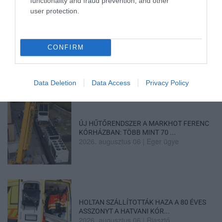
functionality and fraud prevention, and other
user protection.
„NEM TETTÜNK NYOMÁST A FIUNKRA” –
CONFIRM
EGY EGRI CSALÁD TÖRTÉNE...
2026. augusztus 06
|
Sport
Data Deletion
Data Access
Privacy Policy
ÚJ HŰTŐRENDSZER A MARKHOT FERENC
KÓRHÁZBAN: TÖBB MINT 70 ...
2026. augusztus 06
|
Eger ügye
HOLTAN SZÁLLÍTOTTÁK HAZA A 80 ÉVES
ASSZONYT A HATVANI KÓR...
2026. augusztus 06
|
Riasztó