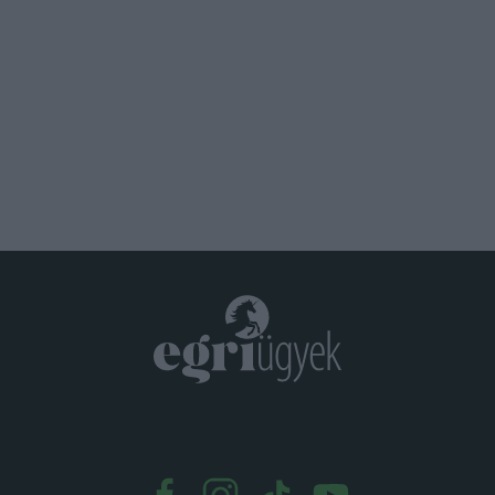
Kapitány: stabil maradt az orsz
takarékossá...
.