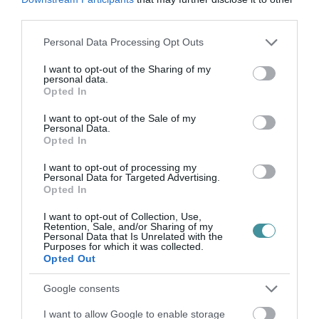
miniszterek és a miniszterelnök is a sajtó
third parties.
rendelkezésére fog állni.”
Please note that this website/app uses one or more Google
Personal Data Processing Opt Outs
services and may gather and store information including but
not limited to your visit or usage behaviour. You may click to
I want to opt-out of the Sharing of my
personal data.
grant or deny consent to Google and its third-party tags to
Opted In
use your data for below specified purposes in below Google
Ne maradjon le a legfrissebb hírekről, kövessen
consent section.
I want to opt-out of the Sale of my
Personal Data.
bennünket az EGRI ÜGYEK Google Hírek oldalán!
Opted In
I want to opt-out of processing my
Personal Data for Targeted Advertising.
VISSZA A FŐOLDALRA
Opted In
I want to opt-out of Collection, Use,
Retention, Sale, and/or Sharing of my
Personal Data that Is Unrelated with the
Purposes for which it was collected.
Opted Out
Google consents
Legfrissebb híreink
I want to allow Google to enable storage