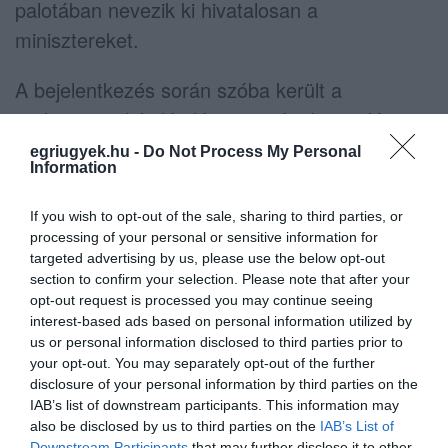
palotában nevezik ki hivatalosan a
minisztereket.
A bejelentkezés során szóba került a
parlamenti alakuló ülésen történt kivonulás is.
Magyar Péter a
Toroczkai László
vezette
Mi
egriugyek.hu -
Do Not Process My Personal
Information
Hazánk Mozgalom
politikusait bírálta, és
nyilvános bocsánatkérést követelt a tamburás
If you wish to opt-out of the sale, sharing to third parties, or
gyerekek előadásának bojkottja miatt.
processing of your personal or sensitive information for
targeted advertising by us, please use the below opt-out
section to confirm your selection. Please note that after your
A sajtóval kapcsolatban is változásokat ígért.
opt-out request is processed you may continue seeing
Elmondása szerint nem a korábbi
interest-based ads based on personal information utilized by
us or personal information disclosed to third parties prior to
„kormányinfós” rendszer marad meg, hanem
your opt-out. You may separately opt-out of the further
közvetlenebb kommunikáció következik:
disclosure of your personal information by third parties on the
IAB’s list of downstream participants. This information may
also be disclosed by us to third parties on the
IAB’s List of
„Nemcsak a kormányszóvivők, hanem a
Downstream Participants
that may further disclose it to other