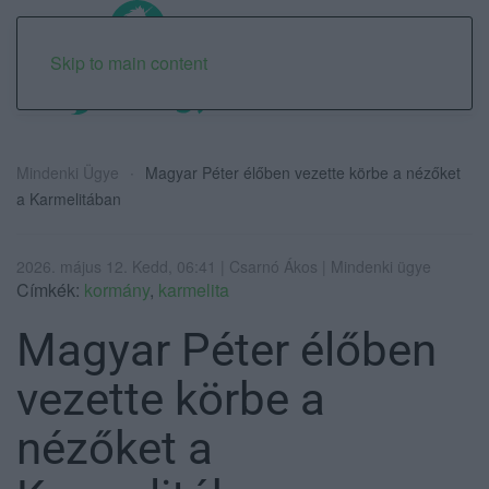
Skip to main content
Mindenki Ügye
Magyar Péter élőben vezette körbe a nézőket
a Karmelitában
2026. május 12. Kedd, 06:41 | Csarnó Ákos | Mindenki ügye
Címkék:
kormány
,
karmelita
Magyar Péter élőben
vezette körbe a
nézőket a