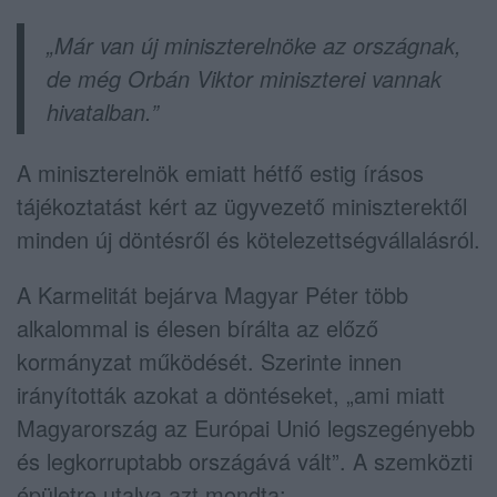
„Már van új miniszterelnöke az országnak,
de még Orbán Viktor miniszterei vannak
hivatalban.”
A miniszterelnök emiatt hétfő estig írásos
tájékoztatást kért az ügyvezető miniszterektől
minden új döntésről és kötelezettségvállalásról.
A Karmelitát bejárva Magyar Péter több
alkalommal is élesen bírálta az előző
kormányzat működését. Szerinte innen
irányították azokat a döntéseket, „ami miatt
Magyarország az Európai Unió legszegényebb
és legkorruptabb országává vált”. A szemközti
épületre utalva azt mondta: