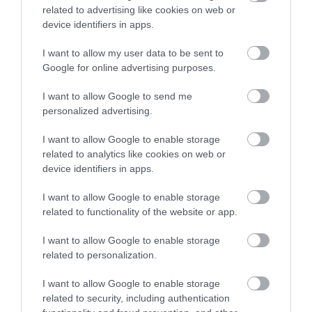
related to advertising like cookies on web or
device identifiers in apps.
KÉT AUTÓ ÜTKÖZÖTT BOGÁCSON, A
I want to allow my user data to be sent to
MENTŐK IS A HELYSZÍNRE ÉRKE...
2026. augusztus 06
|
Riasztó
Google for online advertising purposes.
I want to allow Google to send me
personalized advertising.
I want to allow Google to enable storage
HÍREK A GARÁZSBÓL: CHERY TIGGO 9
related to analytics like cookies on web or
PHEV LUXURY – A KÍNAI PR...
device identifiers in apps.
2026. augusztus 06
|
Barta Autó
I want to allow Google to enable storage
related to functionality of the website or app.
I want to allow Google to enable storage
related to personalization.
LAKÓÉPÜLETEK LÁNGOLTAK SZERDÁN
2026. augusztus 06
|
Riasztó
I want to allow Google to enable storage
related to security, including authentication