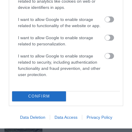
related to analytics like cookies on web or
device identifiers in apps.
TÍZ ÉVE NEM VOLT ILYEN ALACSONY AZ
INFLÁCIÓ MAGYARORSZÁGON
I want to allow Google to enable storage
2026. augusztus 07
|
Mindenki ügye
related to functionality of the website or app.
I want to allow Google to enable storage
related to personalization.
I want to allow Google to enable storage
MINDHÁROM ÜTEMBEN DOLGOZNAK A 25-
related to security, including authentication
ÖS FŐÚTON EGERBEN
functionality and fraud prevention, and other
2026. augusztus 07
|
Eger ügye
user protection.
CONFIRM
HALMENTÉS SZARVASKŐNÉL: ŐSHONOS
ÉS VÉDETT HALAKAT MENTETT...
Data Deletion
Data Access
Privacy Policy
2026. augusztus 07
|
Környék ügye