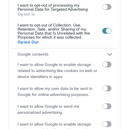
Legfrissebb híreink
I want to opt-out of processing my
Personal Data for Targeted Advertising.
Opted In
I want to opt-out of Collection, Use,
TÖBB MINT EGY HÓNAP IS LEHET, MIRE
Retention, Sale, and/or Sharing of my
TELJESEN ÚJRAINDUL A P...
Personal Data that Is Unrelated with the
2026. augusztus 07
|
Mindenki ügye
Purposes for which it was collected.
Opted Out
Google consents
TANULJ NÉMETÜL OTTHONRÓL: A
I want to allow Google to enable storage
DIGITÁLIS TANULÁS ELŐNYEI
related to advertising like cookies on web or
2026. augusztus 07
|
Promóció
device identifiers in apps.
I want to allow my user data to be sent to
Google for online advertising purposes.
ÚJRAINDULNAK A KORÁBBAN
LEÁLLÍTOTT SZOLGÁLTATÁSOK AZ EGRI...
2026. augusztus 07
|
Eger ügye
I want to allow Google to send me
personalized advertising.
I want to allow Google to enable storage