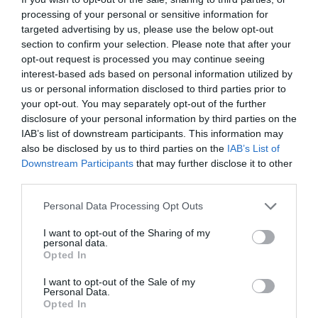
önkéntes, a kapcsolatfelvétel pedig a
processing of your personal or sensitive information for
regisztráció alapján zajlik.
targeted advertising by us, please use the below opt-out
section to confirm your selection. Please note that after your
(Indexkép: Komka Péter / MTI)
opt-out request is processed you may continue seeing
interest-based ads based on personal information utilized by
us or personal information disclosed to third parties prior to
your opt-out. You may separately opt-out of the further
disclosure of your personal information by third parties on the
IAB’s list of downstream participants. This information may
Ne maradjon le a legfrissebb hírekről, kövessen
also be disclosed by us to third parties on the
IAB’s List of
bennünket az EGRI ÜGYEK Google Hírek oldalán!
Downstream Participants
that may further disclose it to other
third parties.
VISSZA A FŐOLDALRA
Please note that this website/app uses one or more Google
Personal Data Processing Opt Outs
services and may gather and store information including but
not limited to your visit or usage behaviour. You may click to
I want to opt-out of the Sharing of my
personal data.
grant or deny consent to Google and its third-party tags to
Opted In
use your data for below specified purposes in below Google
consent section.
I want to opt-out of the Sale of my
Personal Data.
Opted In