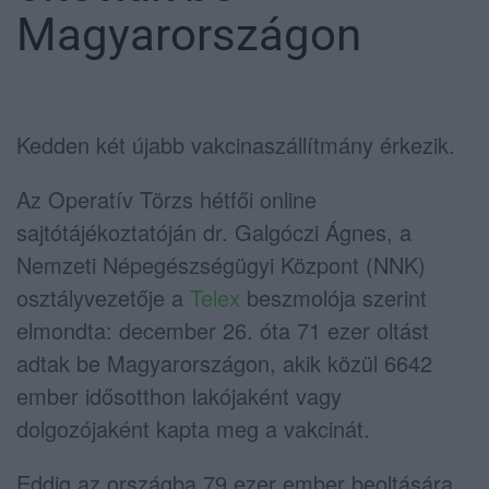
Magyarországon
Kedden két újabb vakcinaszállítmány érkezik.
Az Operatív Törzs hétfői online
sajtótájékoztatóján dr. Galgóczi Ágnes, a
Nemzeti Népegészségügyi Központ (NNK)
osztályvezetője a
Telex
beszmolója szerint
elmondta: december 26. óta 71 ezer oltást
adtak be Magyarországon, akik közül 6642
ember idősotthon lakójaként vagy
dolgozójaként kapta meg a vakcinát.
Eddig az országba 79 ezer ember beoltására