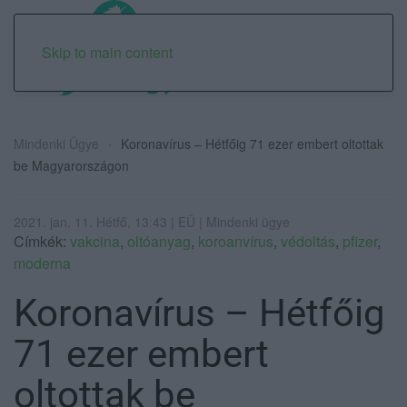
Skip to main content
Mindenki Ügye
Koronavírus – Hétfőig 71 ezer embert oltottak
be Magyarországon
2021. jan. 11. Hétfő, 13:43 | EÜ | Mindenki ügye
Címkék:
vakcina
,
oltóanyag
,
koroanvírus
,
védoltás
,
pfizer
,
moderna
Koronavírus – Hétfőig
71 ezer embert
oltottak be