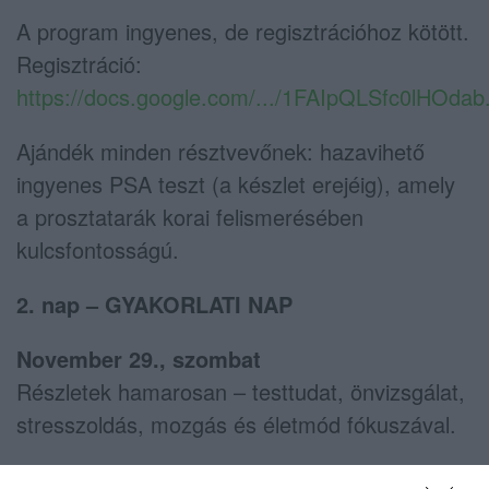
A program ingyenes, de regisztrációhoz kötött.
Regisztráció:
https://docs.google.com/.../1FAIpQLSfc0lHOdab.
Ajándék minden résztvevőnek: hazavihető
ingyenes PSA teszt (a készlet erejéig), amely
a prosztatarák korai felismerésében
kulcsfontosságú.
2. nap – GYAKORLATI NAP
November 29., szombat
Részletek hamarosan – testtudat, önvizsgálat,
stresszoldás, mozgás és életmód fókuszával.
Kinek ajánljuk?