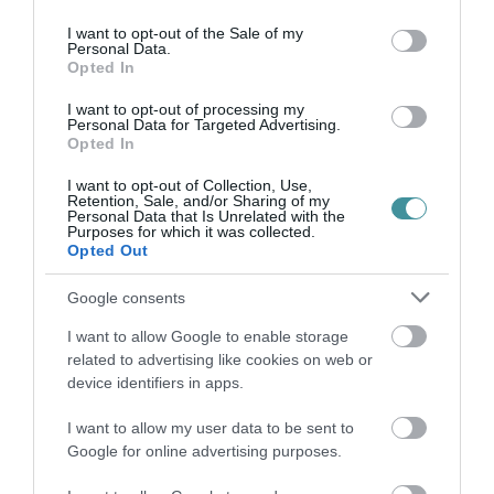
use your data for below specified purposes in below Google
Ha van legalább egy férfi a családodban, a
consent section.
I want to opt-out of the Sale of my
baráti körödben, az életedben, akit szeretsz –
Personal Data.
Opted In
hozd el. Vagy jöjjetek el együtt.
I want to opt-out of processing my
Personal Data for Targeted Advertising.
Novemberben fókuszban a férfi. Legyünk
Opted In
végre tudatosak – együtt.
I want to opt-out of Collection, Use,
Retention, Sale, and/or Sharing of my
Personal Data that Is Unrelated with the
indexkép: MI
Purposes for which it was collected.
Opted Out
Google consents
I want to allow Google to enable storage
related to advertising like cookies on web or
Ne maradjon le a legfrissebb hírekről, kövessen
device identifiers in apps.
bennünket az EGRI ÜGYEK Google Hírek oldalán!
I want to allow my user data to be sent to
Google for online advertising purposes.
VISSZA A FŐOLDALRA