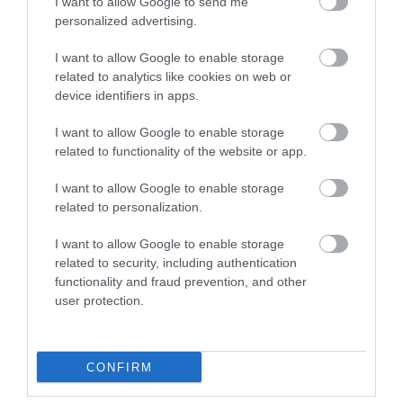
I want to allow Google to send me
personalized advertising.
I want to allow Google to enable storage
related to analytics like cookies on web or
device identifiers in apps.
I want to allow Google to enable storage
Legfrissebb híreink
related to functionality of the website or app.
I want to allow Google to enable storage
related to personalization.
TÖBB MINT EGY HÓNAP IS LEHET, MIRE
TELJESEN ÚJRAINDUL A P...
I want to allow Google to enable storage
2026. augusztus 07
|
Mindenki ügye
related to security, including authentication
functionality and fraud prevention, and other
user protection.
TANULJ NÉMETÜL OTTHONRÓL: A
CONFIRM
DIGITÁLIS TANULÁS ELŐNYEI
2026. augusztus 07
|
Promóció