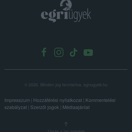
.
©
2026.
Minden jog fenntartva. egriugyek.hu
Impresszum
|
Hozzáférési nyilatkozat
|
Kommentelési
szabályzat
|
Szerzői jogok
|
Médiaajánlat
Ugrás a lap tetejére