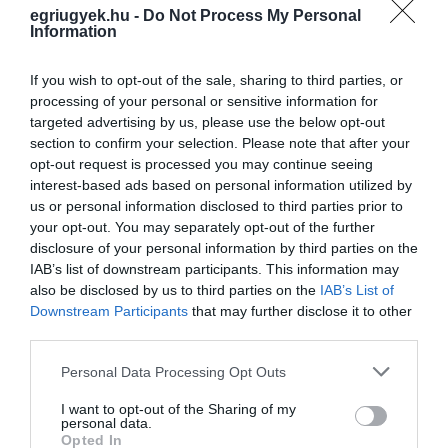
egriugyek.hu -
Do Not Process My Personal
Information
Férfiaknak, akik szeretnék jobban érteni a
testüket, egészségüket és lelki
If you wish to opt-out of the sale, sharing to third parties, or
működésüket
processing of your personal or sensitive information for
targeted advertising by us, please use the below opt-out
Nőknek, akik fontosnak tartják szeretteik
section to confirm your selection. Please note that after your
egészségét és támogatnák őket
opt-out request is processed you may continue seeing
Bárkinek, aki hisz a megelőzés erejében
interest-based ads based on personal information utilized by
us or personal information disclosed to third parties prior to
your opt-out. You may separately opt-out of the further
Miért érdemes eljönni?
disclosure of your personal information by third parties on the
IAB’s list of downstream participants. This information may
Mert az egészség nem magától értetődő.
also be disclosed by us to third parties on the
IAB’s List of
Downstream Participants
that may further disclose it to other
Mert beszélni róla nem gyengeség, hanem
third parties.
erő.
Please note that this website/app uses one or more Google
Personal Data Processing Opt Outs
Mert egyetlen felismerés életet
services and may gather and store information including but
változtathat.
not limited to your visit or usage behaviour. You may click to
I want to opt-out of the Sharing of my
personal data.
grant or deny consent to Google and its third-party tags to
Opted In