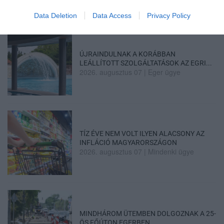
Data Deletion
Data Access
Privacy Policy
ÚJRAINDULNAK A KORÁBBAN
LEÁLLÍTOTT SZOLGÁLTATÁSOK AZ EGRI...
2026. augusztus 07
|
Eger ügye
TÍZ ÉVE NEM VOLT ILYEN ALACSONY AZ
INFLÁCIÓ MAGYARORSZÁGON
2026. augusztus 07
|
Mindenki ügye
MINDHÁROM ÜTEMBEN DOLGOZNAK A 25-
ÖS FŐÚTON EGERBEN