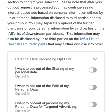
section to confirm your selection. Please note that after your
évente mintegy 400 milliárd forint adóbevételt
opt-out request is processed you may continue seeing
termelnek az államnak, miközben szerintük
interest-based ads based on personal information utilized by
us or personal information disclosed to third parties prior to
veszteséges működésre kényszerülnek, és a
your opt-out. You may separately opt-out of the further
korábban ígért támogatások sem érkeztek
disclosure of your personal information by third parties on the
IAB’s list of downstream participants. This information may
meg. Az érdekképviselet ezért szakmai
also be disclosed by us to third parties on the
IAB’s List of
egyeztetést és az átmeneti szabályozás
Downstream Participants
that may further disclose it to other
third parties.
mielőbbi felülvizsgálatát sürgeti.
Please note that this website/app uses one or more Google
Personal Data Processing Opt Outs
indexkép: Getty Images
services and may gather and store information including but
not limited to your visit or usage behaviour. You may click to
I want to opt-out of the Sharing of my
personal data.
grant or deny consent to Google and its third-party tags to
Opted In
use your data for below specified purposes in below Google
consent section.
I want to opt-out of the Sale of my
Personal Data.
Ne maradjon le a legfrissebb hírekről, kövessen
Opted In
bennünket az EGRI ÜGYEK Google Hírek oldalán!
I want to opt-out of processing my
Personal Data for Targeted Advertising.
Opted In