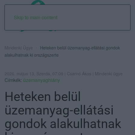
Skip to main content
Mindenki Ügye
Heteken belül üzemanyag-ellátási gondok
alakulhatnak ki országszerte
2026. május 13. Szerda, 07:09 | Csarnó Ákos | Mindenki ügye
Címkék:
üzemanyaghiány
Heteken belül
üzemanyag-ellátási
gondok alakulhatnak