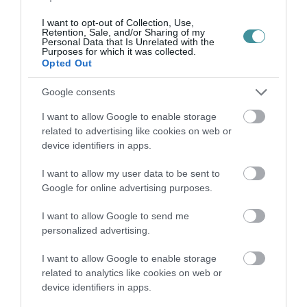
VISSZA A FŐOLDALRA
I want to opt-out of Collection, Use,
Retention, Sale, and/or Sharing of my
Personal Data that Is Unrelated with the
Purposes for which it was collected.
Opted Out
Google consents
I want to allow Google to enable storage
Legfrissebb híreink
related to advertising like cookies on web or
device identifiers in apps.
ELOLTOTTÁK A TÜZET
DÉDESTAPOLCSÁNYNÁL, KILENCÓRÁS
I want to allow my user data to be sent to
KÜZDELE...
Google for online advertising purposes.
2026. augusztus 06
|
Környék ügye
I want to allow Google to send me
personalized advertising.
KATONAI HELIKOPTEREK SEGÍTIK AZ
I want to allow Google to enable storage
OLTÁST A DÉDESTAPOLCSÁNYI...
related to analytics like cookies on web or
2026. augusztus 05
|
Riasztó
device identifiers in apps.