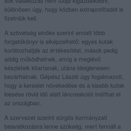
sok vállalkozás nem tudja kigazdálkodni,
különösen úgy, hogy közben extraprofitadót is
fizetniük kell.
A szövetség elnöke szerint emiatt több
forgatókönyv is elképzelhető: egyes kutak
korlátozhatják az értékesítést, mások pedig
addig működhetnek, amíg a meglévő
készleteik kitartanak, utána ideiglenesen
bezárhatnak. Gépész László úgy fogalmazott,
hogy a kereslet növekedése és a kisebb kutak
kiesése rövid idő alatt láncreakciót indíthat el
az országban.
A szervezet szerint sürgős kormányzati
beavatkozásra lenne szükség, mert fennáll a