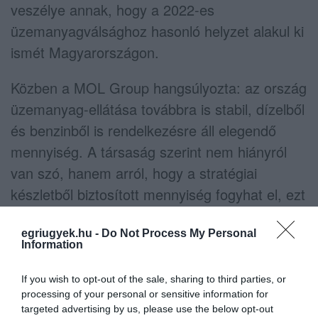
veszélye annak, hogy a 2022-es
üzemanyagválsághoz hasonló helyzet alakul ki
ismét Magyarországon.
Közben a
MOL Group
hangsúlyozta: az ország
üzemanyag-ellátása továbbra is stabil, dízelből
és benzinből is rendelkezésre áll elegendő
mennyiség. A társaság szerint nem hiányról
van szó, hanem arról, hogy a stratégiai
készletből biztosított mennyiség fogyhat el, ezt
követően pedig a hatályos szabályozás szerinti
árazás lép életbe.
egriugyek.hu -
Do Not Process My Personal
Information
A Független Benzinkutak Szövetsége hétfői
If you wish to opt-out of the sale, sharing to third parties, or
közleményében arról írt, hogy a szektor
processing of your personal or sensitive information for
targeted advertising by us, please use the below opt-out
működése egyre nehezebb: a független kutak