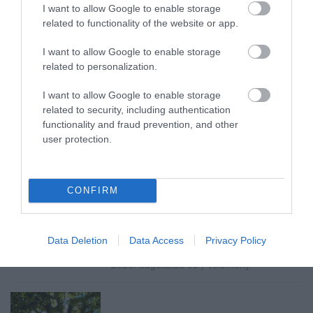
I want to allow Google to enable storage
related to functionality of the website or app.
I want to allow Google to enable storage
VISSZATÉR EGER BELVÁROSÁNAK
related to personalization.
LEGNAGYOBB BORÜNNEPE: AUGUSZT...
2026. augusztus 05
|
Programok
I want to allow Google to enable storage
related to security, including authentication
functionality and fraud prevention, and other
user protection.
„A NER-FELESÉGEK GYEREKKEL
BIZTOSÍTOTTÁK BE A PÉNZCSAPHOZ...
2026. augusztus 05
|
Mindenki ügye
CONFIRM
Data Deletion
Data Access
Privacy Policy
SIOR: RAJZOK HAZA 98.
2026. augusztus 05
|
Vélemény