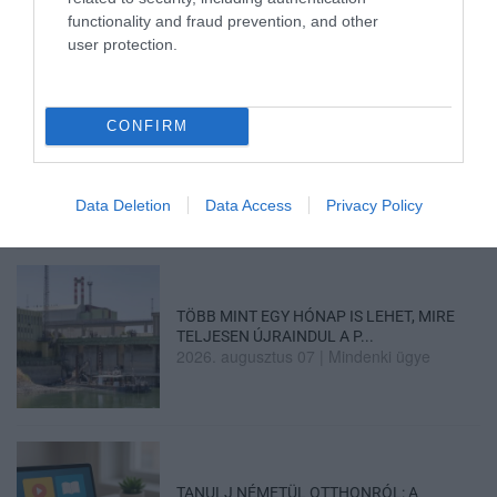
2026. augusztus 08
|
Mindenki ügye
functionality and fraud prevention, and other
user protection.
CONFIRM
TATA ELBŰVÖLŐ LÁTVÁNYOSSÁGAI,
AMIKÉRT ÉRDEMES MEGNÉZNI
2026. augusztus 08
|
Promóció
Data Deletion
Data Access
Privacy Policy
TÖBB MINT EGY HÓNAP IS LEHET, MIRE
TELJESEN ÚJRAINDUL A P...
2026. augusztus 07
|
Mindenki ügye
TANULJ NÉMETÜL OTTHONRÓL: A