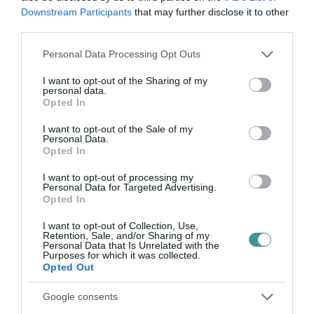
Állatorvostudományi Egyetem, a Magyar
Downstream Participants
that may further disclose it to other
Rendőrség, kutyakiképzők, önkormányzatok
third parties.
és civil szervezetek is közreműködnek.
Please note that this website/app uses one or more Google
Personal Data Processing Opt Outs
services and may gather and store information including but
not limited to your visit or usage behaviour. You may click to
I want to opt-out of the Sharing of my
personal data.
grant or deny consent to Google and its third-party tags to
Opted In
use your data for below specified purposes in below Google
consent section.
I want to opt-out of the Sale of my
Ne maradjon le a legfrissebb hírekről, kövessen
Personal Data.
Opted In
bennünket az EGRI ÜGYEK Google Hírek oldalán!
I want to opt-out of processing my
Personal Data for Targeted Advertising.
Opted In
VISSZA A FŐOLDALRA
I want to opt-out of Collection, Use,
Retention, Sale, and/or Sharing of my
Personal Data that Is Unrelated with the
Purposes for which it was collected.
Opted Out
Google consents