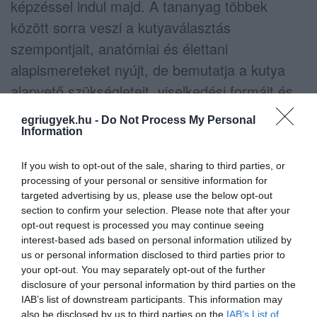
képzéssel indul majd. A tananyag többek
között sorra veszi a kutyaválasztás
szempontjait, anatómiai és élettani
alapismereteket nyújt, de bemutatja a kutya
alapvető szükségleteit, viselkedési formáit és
viselkedési problémáit, valamint a kutyatartás
egriugyek.hu -
Do Not Process My Personal
jogi szabályozását is. A kezdeti elméleti anyag
Information
később gazda-kutya gyakorlati képzéssel
If you wish to opt-out of the sale, sharing to third parties, or
bővülne majd, távlati cél pedig, hogy teljesítése
processing of your personal or sensitive information for
kötelező előfeltétele legyen a
targeted advertising by us, please use the below opt-out
section to confirm your selection. Please note that after your
kutyavásárlásnak, illetve az
opt-out request is processed you may continue seeing
örökbefogadásnak.
interest-based ads based on personal information utilized by
us or personal information disclosed to third parties prior to
your opt-out. You may separately opt-out of the further
A Gazdijogsi program létrehozásában többek
disclosure of your personal information by third parties on the
közt az Agrárminisztérium, az
IAB’s list of downstream participants. This information may
also be disclosed by us to third parties on the
IAB’s List of