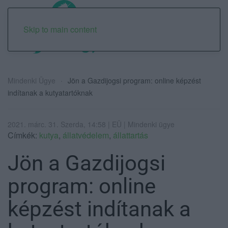
Skip to main content
Mindenki Ügye
Jön a Gazdijogsi program: online képzést
indítanak a kutyatartóknak
2021. márc. 31. Szerda, 14:58 | EÜ | Mindenki ügye
Címkék:
kutya
,
állatvédelem
,
állattartás
Jön a Gazdijogsi
program: online
képzést indítanak a