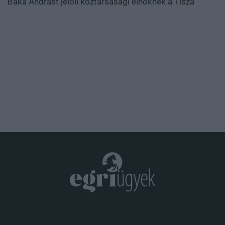
Baka Andrást jelöli köztársasági elnöknek a Tisza
.