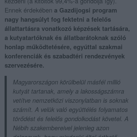
kezdeni (a kitöltők 99,4%-a gondolja így).
Ennek érdekében
a Gazdijogsi program
nagy hangsúlyt fog fektetni a felelős
állattartásra vonatkozó képzések tartására,
a kutyatartóknak és állatbarátoknak szóló
honlap működtetésére, egyúttal szakmai
konferenciák és szabadtéri rendezvények
szervezésére.
Magyarországon körülbelül másfél millió
kutyát tartanak, amely a lakosságszámra
vetítve nemzetközi viszonylatban is soknak
számít. A velük való együttélés folyamatos
törődést és felelős gondolkodást követel. A
Nébih szakembereivel jelenleg azon
dolgozunk, hogy mindenki által érthető