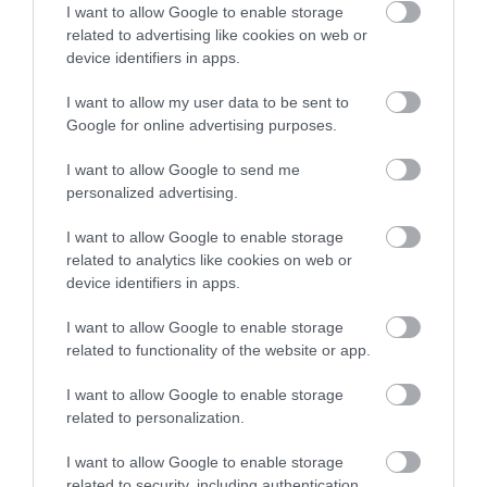
Legfrissebb híreink
I want to allow Google to enable storage
related to advertising like cookies on web or
device identifiers in apps.
I want to allow my user data to be sent to
35 PERCES TANÓRÁK ÉS KEVESEBB HÁZI
FELADAT JÖHET AZ ALSÓ ...
Google for online advertising purposes.
2026. augusztus 08
|
Mindenki ügye
I want to allow Google to send me
personalized advertising.
I want to allow Google to enable storage
related to analytics like cookies on web or
BAKA ANDRÁST JELÖLI KÖZTÁRSASÁGI
device identifiers in apps.
ELNÖKNEK A TISZA
2026. augusztus 08
|
Mindenki ügye
I want to allow Google to enable storage
related to functionality of the website or app.
I want to allow Google to enable storage
related to personalization.
ÚJ MAGYAR KÜLÜGYI STRATÉGIA KÉSZÜL,
I want to allow Google to enable storage
TELJES SZAKÍTÁS JÖN A...
related to security, including authentication