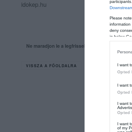
participants
idokep.hu
Downstream 
Please note
information 
deny consent
in below Go
Ne maradjon le a legfrissebb hírekről, kövess
Persona
I want t
VISSZA A FŐOLDALRA
Opted 
I want t
Opted 
I want 
Advertis
Opted 
I want t
of my P