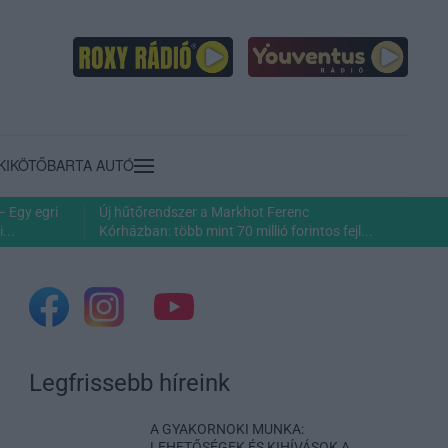
KIKÖTŐ
BARTA AUTÓ
– Egy egri
Új hűtőrendszer a Markhot Ferenc
...
Kórházban: több mint 70 millió forintos fejl...
Legfrissebb híreink
A GYAKORNOKI MUNKA:
LEHETŐSÉGEK ÉS KIHÍVÁSOK A