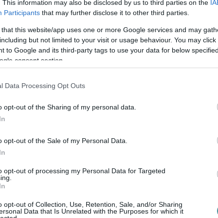
. This information may also be disclosed by us to third parties on the
IA
Participants
that may further disclose it to other third parties.
 that this website/app uses one or more Google services and may gath
including but not limited to your visit or usage behaviour. You may click 
 to Google and its third-party tags to use your data for below specifi
ogle consent section.
en bennünket az EGRI ÜGYEK Google Hírek oldalán!
l Data Processing Opt Outs
o opt-out of the Sharing of my personal data.
In
o opt-out of the Sale of my Personal Data.
In
to opt-out of processing my Personal Data for Targeted
ing.
In
o opt-out of Collection, Use, Retention, Sale, and/or Sharing
ersonal Data that Is Unrelated with the Purposes for which it