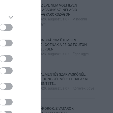
TÍZ ÉVE NEM VOLT ILYEN
ALACSONY AZ INFLÁCIÓ
MAGYARORSZÁGON
2026. augusztus 07
|
Mindenki
ügye
MINDHÁROM ÜTEMBEN
DOLGOZNAK A 25-ÖS FŐÚTON
EGERBEN
2026. augusztus 07
|
Eger ügye
HALMENTÉS SZARVASKŐNÉL:
ŐSHONOS ÉS VÉDETT HALAKAT
MENTETT...
2026. augusztus 07
|
Környék ügye
ZÁPOROK, ZIVATAROK
KIALAKULHATNAK