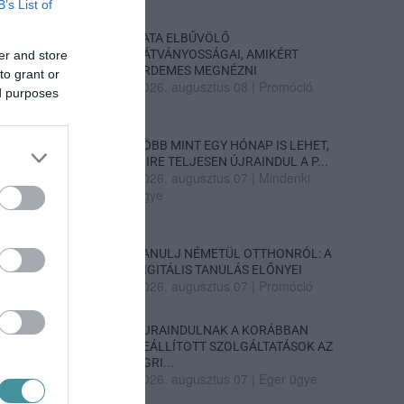
B’s List of
TATA ELBŰVÖLŐ
LÁTVÁNYOSSÁGAI, AMIKÉRT
er and store
ÉRDEMES MEGNÉZNI
to grant or
2026. augusztus 08
|
Promóció
ed purposes
TÖBB MINT EGY HÓNAP IS LEHET,
MIRE TELJESEN ÚJRAINDUL A P...
2026. augusztus 07
|
Mindenki
ügye
TANULJ NÉMETÜL OTTHONRÓL: A
DIGITÁLIS TANULÁS ELŐNYEI
2026. augusztus 07
|
Promóció
ÚJRAINDULNAK A KORÁBBAN
LEÁLLÍTOTT SZOLGÁLTATÁSOK AZ
EGRI...
2026. augusztus 07
|
Eger ügye