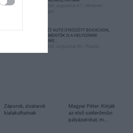
2026. augusztus 07
|
Mindenki
ügye
KÉT AUTÓ ÜTKÖZÖTT BOGÁCSON,
A MENTŐK IS A HELYSZÍNRE
ÉRKE...
2026. augusztus 06
|
Riasztó
Záporok, zivatarok
Magyar Péter: Kiírják
kialakulhatnak
az első szélerőművi
pályázatokat, m...