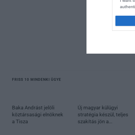
I want t
authenti
FRISS 10 MINDENKI ÜGYE
Baka Andrást jelöli
Új magyar külügyi
köztársasági elnöknek
stratégia készül, teljes
a Tisza
szakítás jön a...