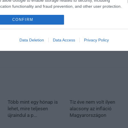
o allow Google to enable storage related to security, including
cation functionality and fraud prevention, and other user protection.
CONFIRM
Data Deletion
Data Access
Privacy Policy
Több mint egy hónap is
Tíz éve nem volt ilyen
lehet, mire teljesen
alacsony az infláció
újraindul a p...
Magyarországon