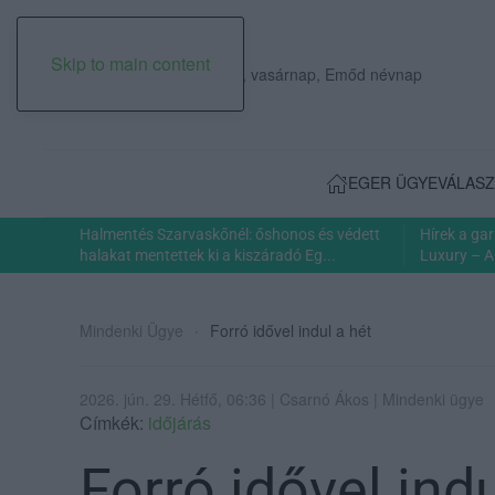
Skip to main content
2026. augusztus 09., vasárnap, Emőd névnap
EGER ÜGYE
VÁLASZ
Halmentés Szarvaskőnél: őshonos és védett
Hírek a ga
halakat mentettek ki a kiszáradó Eg...
Luxury – A
Mindenki Ügye
Forró idővel indul a hét
2026. jún. 29. Hétfő, 06:36 | Csarnó Ákos | Mindenki ügye
Címkék:
időjárás
Forró idővel indu