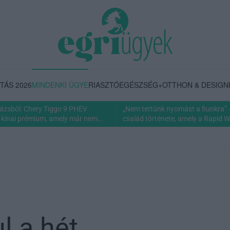
TÁS 2026
MINDENKI ÜGYE
RIASZTÓ
EGÉSZSÉG+
OTTHON & DESIGN
rázsból: Chery Tiggo 9 PHEV
„Nem tettünk nyomást a fiunkra” 
 kínai prémium, amely már nem...
család története, amely a Rapid Wi
l a hét