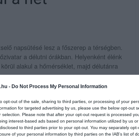
zselő napsütésé lesz a főszerep a térségben.
őzivatar a délutni órákban. Helyenként élénk
ok körül alakul a hőmérséklet, majd délutánra
.hu -
Do Not Process My Personal Information
yugatira fordul és megélénkül a szél.
 délután a keleti, északkeleti országrész
to opt-out of the sale, sharing to third parties, or processing of your per
felhőzet, és szórványosan záporok,
formation for targeted advertising by us, please use the below opt-out s
r selection. Please note that after your opt-out request is processed y
viharos keleti, északkeleti szél és jégeső
eing interest-based ads based on personal information utilized by us or
n 35 és 42 fok között alakul a hőmérséklet.
disclosed to third parties prior to your opt-out. You may separately opt-
losure of your personal information by third parties on the IAB’s list of