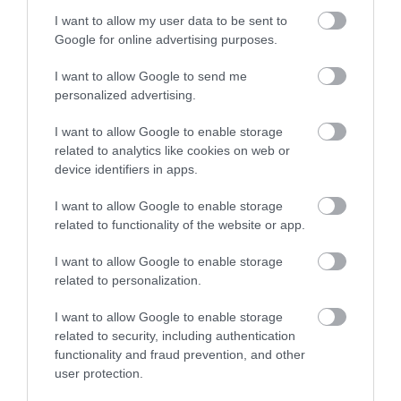
bennünket az EGRI ÜGYEK Google Hírek oldalán!
I want to allow my user data to be sent to
Google for online advertising purposes.
I want to allow Google to send me
VISSZA A FŐOLDALRA
personalized advertising.
I want to allow Google to enable storage
related to analytics like cookies on web or
device identifiers in apps.
I want to allow Google to enable storage
related to functionality of the website or app.
Legfrissebb híreink
I want to allow Google to enable storage
related to personalization.
KÉT AUTÓ ÜTKÖZÖTT BOGÁCSON, A
I want to allow Google to enable storage
MENTŐK IS A HELYSZÍNRE ÉRKE...
related to security, including authentication
2026. augusztus 06
|
Riasztó
functionality and fraud prevention, and other
user protection.