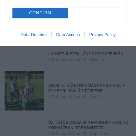
CONFIRM
HÍREK A GARÁZSBÓL: CHERY TIGGO 9
PHEV LUXURY – A KÍNAI PR...
2026. augusztus 06
|
Barta Autó
Data Deletion
Data Access
Privacy Policy
LAKÓÉPÜLETEK LÁNGOLTAK SZERDÁN
2026. augusztus 06
|
Riasztó
„NEM TETTÜNK NYOMÁST A FIUNKRA” –
EGY EGRI CSALÁD TÖRTÉNE...
2026. augusztus 06
|
Sport
ÚJ HŰTŐRENDSZER A MARKHOT FERENC
KÓRHÁZBAN: TÖBB MINT 70 ...
2026. augusztus 06
|
Eger ügye