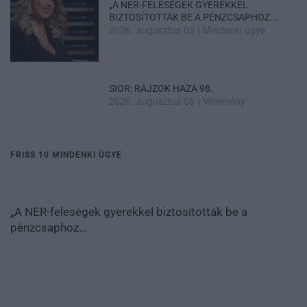
„A NER-FELESÉGEK GYEREKKEL
BIZTOSÍTOTTÁK BE A PÉNZCSAPHOZ...
2026. augusztus 05
|
Mindenki ügye
SIOR: RAJZOK HAZA 98.
2026. augusztus 05
|
Vélemény
FRISS 10 MINDENKI ÜGYE
„A NER-feleségek gyerekkel biztosították be a
pénzcsaphoz...