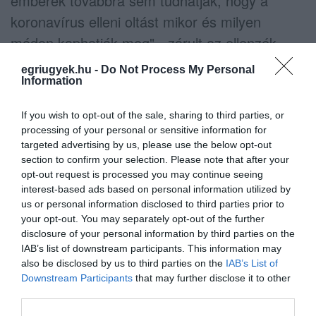
emberek továbbra sem tudhatják, hogy a
koronavírus elleni oltást mikor és milyen
módon kaphatják meg" - zárult az ellenzék
közleménye.
egriugyek.hu -
Do Not Process My Personal
Information
A Fidesz nem sokat lacafacázott a
If you wish to opt-out of the sale, sharing to third parties, or
reakcióval, egy órán belül kiadtak egy rövid
processing of your personal or sensitive information for
közleményt
, amelyben az egri származású
targeted advertising by us, please use the below opt-out
ellenzéki politikust, Korózs Lajos MSZP-s
section to confirm your selection. Please note that after your
opt-out request is processed you may continue seeing
parlamenti képviselőt vették célba,
méghozzá
interest-based ads based on personal information utilized by
az elhíresült videóbotrányával.
us or personal information disclosed to third parties prior to
your opt-out. You may separately opt-out of the further
disclosure of your personal information by third parties on the
IAB’s list of downstream participants. This information may
Korózs Lajos (Fotó: MTI)
also be disclosed by us to third parties on the
IAB’s List of
Downstream Participants
that may further disclose it to other
third parties.
"A baloldal
vizsgálóbizottságosdi
helyett inkább