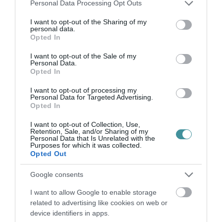
a kamuvideós Korózs Lajost hívja vissza a
Please note that this website/app uses one or more Google
Personal Data Processing Opt Outs
services and may gather and store information including but
parlament népjóléti bizottságának éléről. A
not limited to your visit or usage behaviour. You may click to
I want to opt-out of the Sharing of my
personal data.
baloldali politikus először egy álmentőssel
grant or deny consent to Google and its third-party tags to
Opted In
use your data for below specified purposes in below Google
készített kamuvideót az egészségügy
consent section.
I want to opt-out of the Sale of my
lejáratására, majd odáig süllyedt, hogy
Personal Data.
Opted In
halálozási statisztikákat hamisított. A járvány
elleni védekezést folyamatosan támadó
I want to opt-out of processing my
Personal Data for Targeted Advertising.
baloldal egy ilyen embert tart a
Opted In
legalkalmasabbnak az egészségüggyel is
I want to opt-out of Collection, Use,
Retention, Sale, and/or Sharing of my
foglalkozó testület élére. Ez elfogadhatatlan" -
Personal Data that Is Unrelated with the
Purposes for which it was collected.
fogalmazott a kormánypárt parlamenti
Opted Out
frakciója.
Google consents
I want to allow Google to enable storage
related to advertising like cookies on web or
device identifiers in apps.
Ne maradjon le a legfrissebb hírekről, kövessen