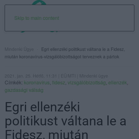
Skip to main content
Mindenki Ügye
Egri ellenzéki politikust váltana le a Fidesz,
miután koronavírus-vizsgálóbizottságot terveznek a pártok
2021. jan. 25. Hétfő, 11:31 | EÜ/MTI | Mindenki ügye
Címkék:
koronavírus
,
fidesz
,
vizsgálóbizottság
,
ellenzék
,
gazdasági válság
Egri ellenzéki
politikust váltana le a
Fidesz, miután