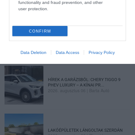
functionality and fraud prevention, and other
user protection.
CONFIRM
KÉT AUTÓ ÜTKÖZÖTT BOGÁCSON, A
MENTŐK IS A HELYSZÍNRE ÉRKE...
2026. augusztus 06
|
Riasztó
Data Deletion
Data Access
Privacy Policy
HÍREK A GARÁZSBÓL: CHERY TIGGO 9
PHEV LUXURY – A KÍNAI PR...
2026. augusztus 06
|
Barta Autó
LAKÓÉPÜLETEK LÁNGOLTAK SZERDÁN