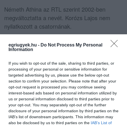
Németh Athina az RTL szerint 2002-ben
megváltoztatta a nevét. Korózs Lajos nem
nyilatkozott a csatornának.
(Fotó: MTI)
egriugyek.hu -
Do Not Process My Personal
Information
SZERDÁN JELENTIK BE, HOGY VISSZATÉRHET-E AZ
EGÉSZSÉGÜGY A JÁRVÁNY ELŐTTI MŰKÖDÉSÉHEZ
If you wish to opt-out of the sale, sharing to third parties, or
processing of your personal or sensitive information for
A hajléktalanokra vonatkozó kijárási
targeted advertising by us, please use the below opt-out
korlátozásokat feloldotta a tisztifőorvos, az
section to confirm your selection. Please note that after your
egészségügyről elmondása szerint kedden
opt-out request is processed you may continue seeing
interest-based ads based on personal information utilized by
döntenek. Már több mint kétszer annyian
us or personal information disclosed to third parties prior to
gyógyultak meg a koronavírus-fertőzésből,
your opt-out. You may separately opt-out of the further
disclosure of your personal information by third parties on the
mint ahány aktív fertőzött van - mondta az
IAB’s list of downstream participants. This information may
országos tisztifőorvos az Operatív Törzs
also be disclosed by us to third parties on the
IAB’s List of