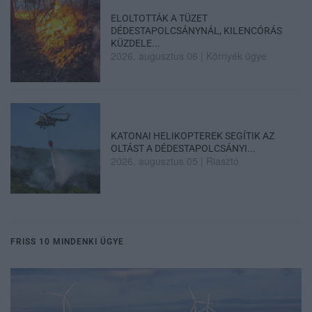
ELOLTOTTÁK A TÜZET
DÉDESTAPOLCSÁNYNÁL, KILENCÓRÁS
KÜZDELE...
2026. augusztus 06
|
Környék ügye
KATONAI HELIKOPTEREK SEGÍTIK AZ
OLTÁST A DÉDESTAPOLCSÁNYI...
2026. augusztus 05
|
Riasztó
FRISS 10 MINDENKI ÜGYE