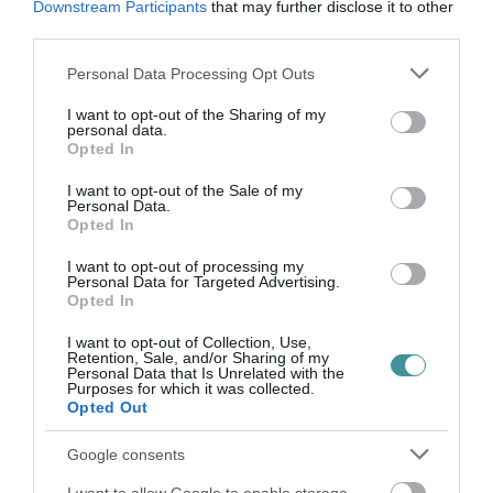
Downstream Participants
that may further disclose it to other
keddi online sajtótájékoztatóján.
third parties.
Please note that this website/app uses one or more Google
Personal Data Processing Opt Outs
services and may gather and store information including but
not limited to your visit or usage behaviour. You may click to
I want to opt-out of the Sharing of my
personal data.
grant or deny consent to Google and its third-party tags to
Opted In
use your data for below specified purposes in below Google
consent section.
I want to opt-out of the Sale of my
Ne maradjon le a legfrissebb hírekről, kövessen
Personal Data.
bennünket az EGRI ÜGYEK Google Hírek oldalán!
Opted In
I want to opt-out of processing my
Personal Data for Targeted Advertising.
VISSZA A FŐOLDALRA
Opted In
I want to opt-out of Collection, Use,
Retention, Sale, and/or Sharing of my
Personal Data that Is Unrelated with the
Purposes for which it was collected.
Opted Out
Google consents
Legfrissebb híreink