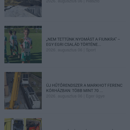
2026. augusztus 06
|
Riasztó
„NEM TETTÜNK NYOMÁST A FIUNKRA” –
EGY EGRI CSALÁD TÖRTÉNE...
2026. augusztus 06
|
Sport
ÚJ HŰTŐRENDSZER A MARKHOT FERENC
KÓRHÁZBAN: TÖBB MINT 70 ...
2026. augusztus 06
|
Eger ügye