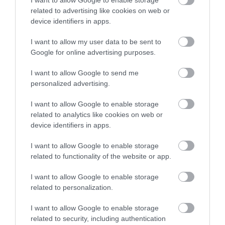
I want to allow Google to enable storage
related to advertising like cookies on web or
device identifiers in apps.
MINDHÁROM ÜTEMBEN DOLGOZNAK A 25-
I want to allow my user data to be sent to
ÖS FŐÚTON EGERBEN
Google for online advertising purposes.
2026. augusztus 07
|
Eger ügye
I want to allow Google to send me
personalized advertising.
I want to allow Google to enable storage
related to analytics like cookies on web or
HALMENTÉS SZARVASKŐNÉL: ŐSHONOS
device identifiers in apps.
ÉS VÉDETT HALAKAT MENTETT...
2026. augusztus 07
|
Környék ügye
I want to allow Google to enable storage
related to functionality of the website or app.
I want to allow Google to enable storage
related to personalization.
ZÁPOROK, ZIVATAROK KIALAKULHATNAK
I want to allow Google to enable storage
2026. augusztus 07
|
Mindenki ügye
related to security, including authentication