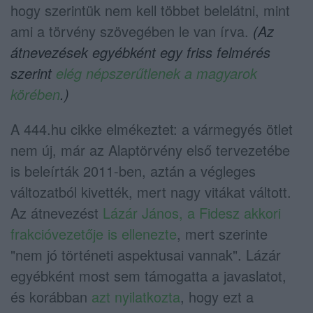
hogy szerintük nem kell többet belelátni, mint
ami a törvény szövegében le van írva.
(Az
átnevezések egyébként egy friss felmérés
szerint
elég népszerűtlenek a magyarok
körében
.)
A 444.hu cikke elmékeztet: a vármegyés ötlet
nem új, már az Alaptörvény első tervezetébe
is beleírták 2011-ben, aztán a végleges
változatból kivették, mert nagy vitákat váltott.
Az átnevezést
Lázár János, a Fidesz akkori
frakcióvezetője is ellenezte
, mert szerinte
"nem jó történeti aspektusai vannak". Lázár
egyébként most sem támogatta a javaslatot,
és korábban
azt nyilatkozta
, hogy ezt a