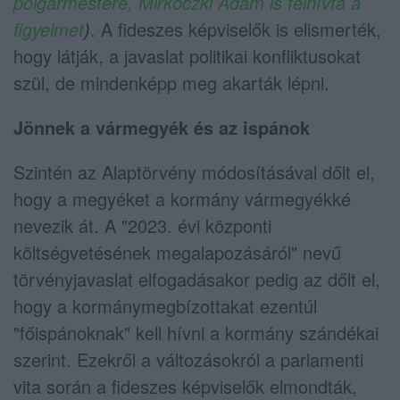
polgármestere, Mirkóczki Ádám is felhívta a
figyelmet
)
. A fideszes képviselők is elismerték,
hogy látják, a javaslat politikai konfliktusokat
szül, de mindenképp meg akarták lépni.
Jönnek a vármegyék és az ispánok
Szintén az Alaptörvény módosításával dőlt el,
hogy a megyéket a kormány vármegyékké
nevezik át. A "2023. évi központi
költségvetésének megalapozásáról" nevű
törvényjavaslat elfogadásakor pedig az dőlt el,
hogy a kormánymegbízottakat ezentúl
"főispánoknak" kell hívni a kormány szándékai
szerint. Ezekről a változásokról a parlamenti
vita során a fideszes képviselők elmondták,