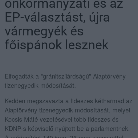
önkormányzati és az
EP-választást, újra
vármegyék és
főispánok lesznek
Elfogadták a "gránitszilárdságú" Alaptörvény
tizenegyedik módosítását.
Kedden megszavazta a fideszes kétharmad az
Alaptörvény tizenegyedik módosítását, melyet
Kocsis Máté vezetésével több fideszes és
KDNP-s képviselő nyújtott be a parlamentnek.
A módosítást 140 igen, 36 nem szavazattal