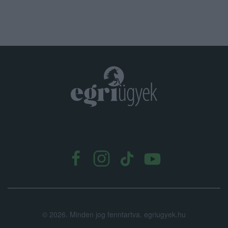
.
©
2026.
Minden jog fenntartva. egriugyek.hu