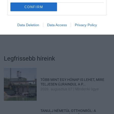
bennünket az EGRI ÜGYEK Google Hírek oldalán!
CONFIRM
VISSZA A FŐOLDALRA
Data Deletion
Data Access
Privacy Policy
Legfrissebb híreink
TÖBB MINT EGY HÓNAP IS LEHET, MIRE
TELJESEN ÚJRAINDUL A P...
2026. augusztus 07
|
Mindenki ügye
TANULJ NÉMETÜL OTTHONRÓL: A