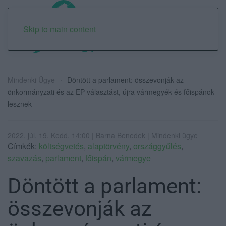
Skip to main content
Mindenki Ügye
Döntött a parlament: összevonják az
önkormányzati és az EP-választást, újra vármegyék és főispánok
lesznek
2022. júl. 19. Kedd, 14:00 | Barna Benedek | Mindenki ügye
Címkék:
költségvetés
,
alaptörvény
,
országgyűlés
,
szavazás
,
parlament
,
főispán
,
vármegye
Döntött a parlament:
összevonják az