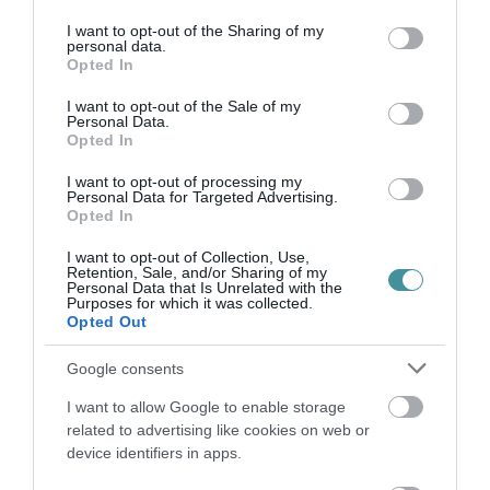
services and may gather and store information including but
4,1 százalékos gazdasági növekedéssel, 3,5
not limited to your visit or usage behaviour. You may click to
I want to opt-out of the Sharing of my
százalékos hiánycéllal és 5,2 százalékos
personal data.
grant or deny consent to Google and its third-party tags to
Opted In
use your data for below specified purposes in below Google
inflációval számol.
consent section.
I want to opt-out of the Sale of my
Personal Data.
A
444
összefoglalója szerint a szavazás előtt
Opted In
Kovács Árpád, a Költségvetési Tanács elnöke
I want to opt-out of processing my
Personal Data for Targeted Advertising.
összefoglalta a tanács véleményét a benyújtott
Opted In
törvényről. Mint mondta, az államadósság
I want to opt-out of Collection, Use,
tervezett összege nem változik a benyújtott
Retention, Sale, and/or Sharing of my
Personal Data that Is Unrelated with the
módosítók hatására, mivel a megnövekedett
Purposes for which it was collected.
Opted Out
kiadásokat ellensúlyozzák a növekvő
bevételek.
Google consents
I want to allow Google to enable storage
Kovács emiatt arra jutott, hogy zárószavazásra
related to advertising like cookies on web or
bocsátható a törvény, ugyanakkor kitért arra
device identifiers in apps.