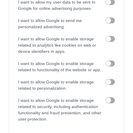
is, hogy vannak a költségvetési tervezés
I want to allow my user data to be sent to
megkezdése óta felerősödött makrogazdasági
Google for online advertising purposes.
kockázatok (vártnál nagyobb infláció, orosz-
I want to allow Google to send me
ukrán háború következményei, energiaválság,
personalized advertising.
világgazdaság lassulása, EU-val történő
I want to allow Google to enable storage
megállapodás előrehúzódása), amelyek
related to analytics like cookies on web or
device identifiers in apps.
növelik a tervezettnél magasabb hiány és
államadósság kockázatát, ezért a Tanács
I want to allow Google to enable storage
szerint indokolt alternatív forgatókönyvekkel
related to functionality of the website or app.
felkészülni.
I want to allow Google to enable storage
related to personalization.
(Indexfotó: pikrepo.com)
I want to allow Google to enable storage
related to security, including authentication
functionality and fraud prevention, and other
user protection.
Ne maradjon le a legfrissebb hírekről, kövessen