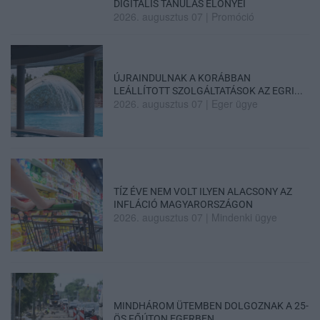
DIGITÁLIS TANULÁS ELŐNYEI
2026. augusztus 07
|
Promóció
ÚJRAINDULNAK A KORÁBBAN
LEÁLLÍTOTT SZOLGÁLTATÁSOK AZ EGRI...
2026. augusztus 07
|
Eger ügye
TÍZ ÉVE NEM VOLT ILYEN ALACSONY AZ
INFLÁCIÓ MAGYARORSZÁGON
2026. augusztus 07
|
Mindenki ügye
MINDHÁROM ÜTEMBEN DOLGOZNAK A 25-
ÖS FŐÚTON EGERBEN