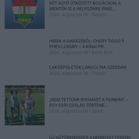
KÉT AUTÓ ÜTKÖZÖTT BOGÁCSON, A
MENTŐK IS A HELYSZÍNRE ÉRKE...
2026. augusztus 06
|
Riasztó
HÍREK A GARÁZSBÓL: CHERY TIGGO 9
PHEV LUXURY – A KÍNAI PR...
2026. augusztus 06
|
Barta Autó
LAKÓÉPÜLETEK LÁNGOLTAK SZERDÁN
2026. augusztus 06
|
Riasztó
„NEM TETTÜNK NYOMÁST A FIUNKRA” –
EGY EGRI CSALÁD TÖRTÉNE...
2026. augusztus 06
|
Sport
ÚJ HŰTŐRENDSZER A MARKHOT FERENC