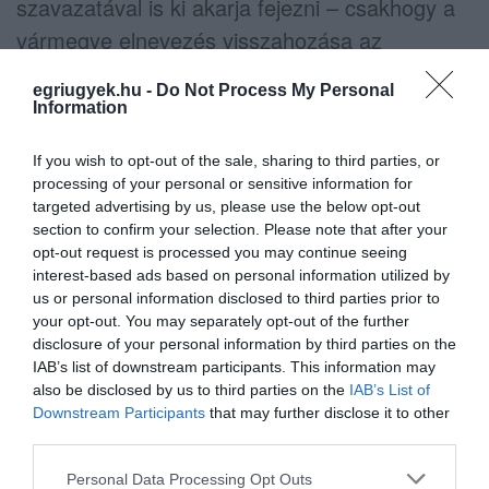
szavazatával is ki akarja fejezni – csakhogy a
vármegye elnevezés visszahozása az
Alaptörvény módosításában szerepelt, azt
egriugyek.hu -
Do Not Process My Personal
viszont a fenntartásaival együtt is
Information
kötelességének érezte megszavazni
If you wish to opt-out of the sale, sharing to third parties, or
(ellentétben a kormánymegbízottak
processing of your personal or sensitive information for
átnevezéséről szóló törvénnyel, amit viszont
targeted advertising by us, please use the below opt-out
nem szavazott meg).
section to confirm your selection. Please note that after your
opt-out request is processed you may continue seeing
interest-based ads based on personal information utilized by
Elfogadták a 2023-as költségvetést is
us or personal information disclosed to third parties prior to
your opt-out. You may separately opt-out of the further
A keddi napon
elfogadták a jövő évre
disclosure of your personal information by third parties on the
IAB’s list of downstream participants. This information may
vonatkozó költségvetést is
a parlamentben: a
also be disclosed by us to third parties on the
IAB’s List of
zárószavazáson 135 igen, 54 nem és egy
Downstream Participants
that may further disclose it to other
third parties.
tartózkodó szavazatot kapott a
törvényjavaslat. A költségvetésben a kormány
Please note that this website/app uses one or more Google
Personal Data Processing Opt Outs