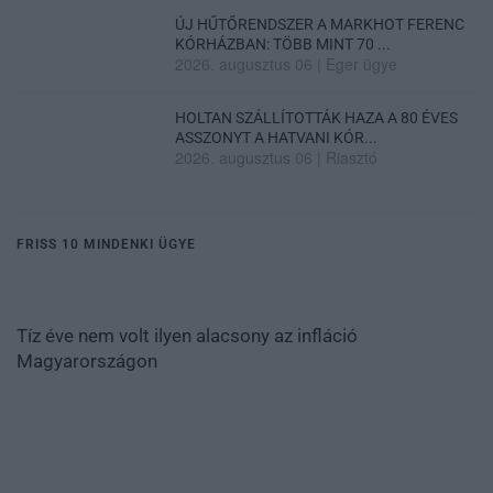
ÚJ HŰTŐRENDSZER A MARKHOT FERENC
KÓRHÁZBAN: TÖBB MINT 70 ...
2026. augusztus 06
|
Eger ügye
HOLTAN SZÁLLÍTOTTÁK HAZA A 80 ÉVES
ASSZONYT A HATVANI KÓR...
2026. augusztus 06
|
Riasztó
FRISS 10 MINDENKI ÜGYE
Tíz éve nem volt ilyen alacsony az infláció
Magyarországon