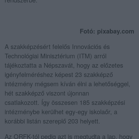
Fotó: pixabay.com
A szakképzésért felelős Innovációs és
Technológiai Minisztérium (ITM) arról
tájékoztatta a Népszavát, hogy az előzetes
igényfelméréshez képest 23 szakképző
intézmény mégsem kíván élni a lehetőséggel,
hét szakképző viszont újonnan
csatlakozott. Így összesen 185 szakképzési
intézménybe kerülhet egy-egy iskolaőr, a
korábbi listán szereplő 203 helyett.
Az ORFK-tól pedig azt is megtudta a lap, hogy