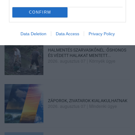
MINDHÁROM ÜTEMBEN DOLGOZNAK A 25-
ÖS FŐÚTON EGERBEN
2026. augusztus 07
|
Eger ügye
CONFIRM
Data Deletion
Data Access
Privacy Policy
HALMENTÉS SZARVASKŐNÉL: ŐSHONOS
ÉS VÉDETT HALAKAT MENTETT...
2026. augusztus 07
|
Környék ügye
ZÁPOROK, ZIVATAROK KIALAKULHATNAK
2026. augusztus 07
|
Mindenki ügye