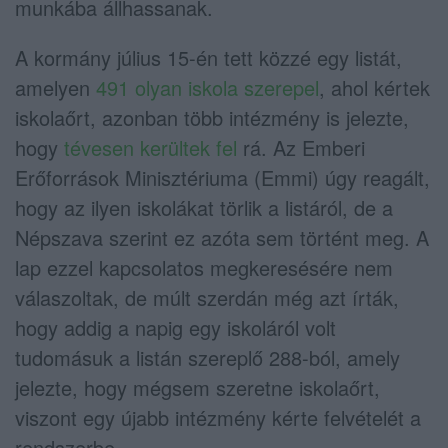
munkába állhassanak.
A kormány július 15-én tett közzé egy listát,
amelyen
491 olyan iskola szerepel
, ahol kértek
iskolaőrt, azonban több intézmény is jelezte,
hogy
tévesen kerültek fel
rá. Az Emberi
Erőforrások Minisztériuma (Emmi) úgy reagált,
hogy az ilyen iskolákat törlik a listáról, de a
Népszava szerint ez azóta sem történt meg. A
lap ezzel kapcsolatos megkeresésére nem
válaszoltak, de múlt szerdán még azt írták,
hogy addig a napig egy iskoláról volt
tudomásuk a listán szereplő 288-ból, amely
jelezte, hogy mégsem szeretne iskolaőrt,
viszont egy újabb intézmény kérte felvételét a
rendszerbe.