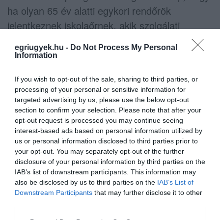
ha olyan 65 év alatti egykori rendőrök
jelentkeznek iskolaőrnek, akik szolgálati
járandóságban részesülnek, nem kell tartaniuk
egriugyek.hu -
Do Not Process My Personal
attól, hogy
az iskolaőri fizetés
(vidéken bruttó
Information
220 ezer, a fővárosban bruttó 230 ezer forint)
If you wish to opt-out of the sale, sharing to third parties, or
miatt felfüggesztik a járandóság folyósítását,
processing of your personal or sensitive information for
azt az iskolaőri bér mellett továbbra is kapni
targeted advertising by us, please use the below opt-out
section to confirm your selection. Please note that after your
fogják.
opt-out request is processed you may continue seeing
interest-based ads based on personal information utilized by
Így fenyítheti meg az iskolaőr a diákokat, ha
us or personal information disclosed to third parties prior to
akcióba lép - Kijött a rendelet
your opt-out. You may separately opt-out of the further
disclosure of your personal information by third parties on the
IAB’s list of downstream participants. This information may
also be disclosed by us to third parties on the
IAB’s List of
Downstream Participants
that may further disclose it to other
third parties.
Ne maradjon le a legfrissebb hírekről, kövessen
Please note that this website/app uses one or more Google