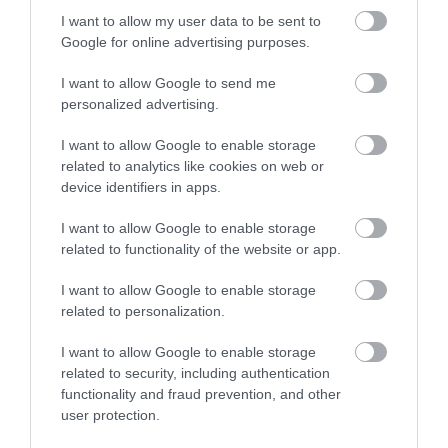
TANULJ NÉMETÜL OTTHONRÓL: A
I want to allow my user data to be sent to
DIGITÁLIS TANULÁS ELŐNYEI
Google for online advertising purposes.
2026. augusztus 07
|
Promóció
I want to allow Google to send me
personalized advertising.
ÚJRAINDULNAK A KORÁBBAN
I want to allow Google to enable storage
LEÁLLÍTOTT SZOLGÁLTATÁSOK AZ EGRI...
related to analytics like cookies on web or
2026. augusztus 07
|
Eger ügye
device identifiers in apps.
I want to allow Google to enable storage
related to functionality of the website or app.
I want to allow Google to enable storage
TÍZ ÉVE NEM VOLT ILYEN ALACSONY AZ
related to personalization.
INFLÁCIÓ MAGYARORSZÁGON
2026. augusztus 07
|
Mindenki ügye
I want to allow Google to enable storage
related to security, including authentication
functionality and fraud prevention, and other
user protection.