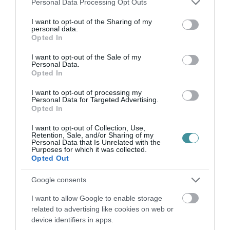
Personal Data Processing Opt Outs
bennünket az EGRI ÜGYEK Google Hírek oldalán!
services and may gather and store information including but
not limited to your visit or usage behaviour. You may click to
I want to opt-out of the Sharing of my
personal data.
grant or deny consent to Google and its third-party tags to
Opted In
use your data for below specified purposes in below Google
VISSZA A FŐOLDALRA
consent section.
I want to opt-out of the Sale of my
Personal Data.
Opted In
I want to opt-out of processing my
Personal Data for Targeted Advertising.
Opted In
I want to opt-out of Collection, Use,
Legfrissebb híreink
Retention, Sale, and/or Sharing of my
Personal Data that Is Unrelated with the
Purposes for which it was collected.
Opted Out
TÖBB MINT EGY HÓNAP IS LEHET, MIRE
Google consents
TELJESEN ÚJRAINDUL A P...
2026. augusztus 07
|
Mindenki ügye
I want to allow Google to enable storage
related to advertising like cookies on web or
device identifiers in apps.