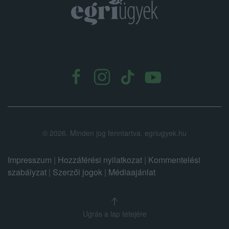
.
©
2026.
Minden jog fenntartva. egriugyek.hu
Impresszum
|
Hozzáférési nyilatkozat
|
Kommentelési
szabályzat
|
Szerzői jogok
|
Médiaajánlat
Ugrás a lap tetejére