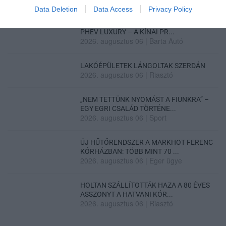
Data Deletion
Data Access
Privacy Policy
HÍREK A GARÁZSBÓL: CHERY TIGGO 9
PHEV LUXURY – A KÍNAI PR...
2026. augusztus 06
|
Barta Autó
LAKÓÉPÜLETEK LÁNGOLTAK SZERDÁN
2026. augusztus 06
|
Riasztó
„NEM TETTÜNK NYOMÁST A FIUNKRA” –
EGY EGRI CSALÁD TÖRTÉNE...
2026. augusztus 06
|
Sport
ÚJ HŰTŐRENDSZER A MARKHOT FERENC
KÓRHÁZBAN: TÖBB MINT 70 ...
2026. augusztus 06
|
Eger ügye
HOLTAN SZÁLLÍTOTTÁK HAZA A 80 ÉVES
ASSZONYT A HATVANI KÓR...
2026. augusztus 06
|
Riasztó