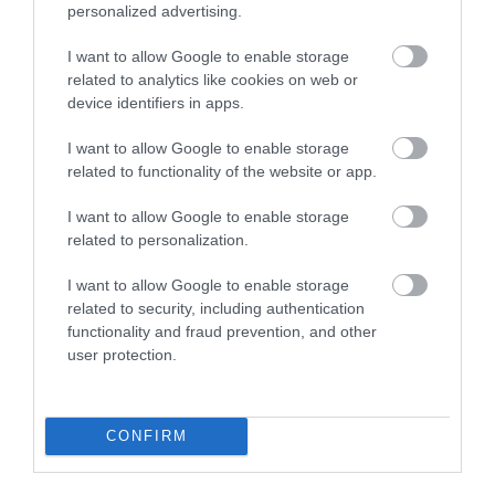
ÚJRAINDULNAK A KORÁBBAN
personalized advertising.
LEÁLLÍTOTT SZOLGÁLTATÁSOK AZ EGRI...
2026. augusztus 07
|
Eger ügye
I want to allow Google to enable storage
related to analytics like cookies on web or
TÍZ ÉVE NEM VOLT ILYEN ALACSONY AZ
device identifiers in apps.
INFLÁCIÓ MAGYARORSZÁGON
2026. augusztus 07
|
Mindenki ügye
I want to allow Google to enable storage
related to functionality of the website or app.
MINDHÁROM ÜTEMBEN DOLGOZNAK A 25-
ÖS FŐÚTON EGERBEN
I want to allow Google to enable storage
2026. augusztus 07
|
Eger ügye
related to personalization.
HALMENTÉS SZARVASKŐNÉL: ŐSHONOS
I want to allow Google to enable storage
ÉS VÉDETT HALAKAT MENTETT...
related to security, including authentication
2026. augusztus 07
|
Környék ügye
functionality and fraud prevention, and other
user protection.
ZÁPOROK, ZIVATAROK KIALAKULHATNAK
2026. augusztus 07
|
Mindenki ügye
CONFIRM
KÉT AUTÓ ÜTKÖZÖTT BOGÁCSON, A
MENTŐK IS A HELYSZÍNRE ÉRKE...
2026. augusztus 06
|
Riasztó