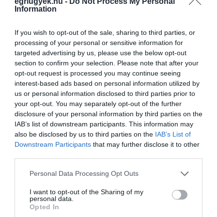
egriugyek.hu -
Do Not Process My Personal
rendeleteket.
Information
A koronavírus-járvány miatt este 8 óra és
If you wish to opt-out of the sale, sharing to third parties, or
reggel 5 óra között van érvényben kijárási
processing of your personal or sensitive information for
targeted advertising by us, please use the below opt-out
tilalom az országban.
section to confirm your selection. Please note that after your
opt-out request is processed you may continue seeing
Log into Facebook | Facebook
interest-based ads based on personal information utilized by
us or personal information disclosed to third parties prior to
your opt-out. You may separately opt-out of the further
(Indexkép: honvedelem.hu)
disclosure of your personal information by third parties on the
IAB’s list of downstream participants. This information may
Itt a részletes szabályozás: így kell élnünk
also be disclosed by us to third parties on the
IAB’s List of
szerdától
Downstream Participants
that may further disclose it to other
third parties.
Please note that this website/app uses one or more Google
Personal Data Processing Opt Outs
services and may gather and store information including but
not limited to your visit or usage behaviour. You may click to
I want to opt-out of the Sharing of my
personal data.
grant or deny consent to Google and its third-party tags to
Opted In
Ne maradjon le a legfrissebb hírekről, kövessen
use your data for below specified purposes in below Google