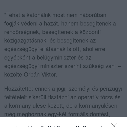
"Tehát a katonáink most nem háborúban
fogják védeni a hazát, hanem besegítenek a
rendőrségnek, besegítenek a központi
közigazgatásnak, és besegítenek az
egészségügyi ellátásnak is ott, ahol erre
egyébként a belügyminiszter és az
egészségügyi miniszter szerint szükség van" –
közölte Orbán Viktor.
Hozzátette: ennek a jogi, személyi és pénzügyi
feltételeit sikerült tisztázni az operatív törzs és
a kormány ülése között, de a kormányülésen
még meghoznak egy-két formális döntést,
ezután pedig aláírja az erről szóló