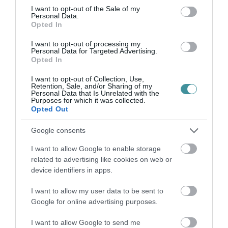
bennünket az EGRI ÜGYEK Google Hírek oldalán!
consent section.
I want to opt-out of the Sale of my
Personal Data.
Opted In
VISSZA A FŐOLDALRA
I want to opt-out of processing my
Personal Data for Targeted Advertising.
Opted In
I want to opt-out of Collection, Use,
Retention, Sale, and/or Sharing of my
Personal Data that Is Unrelated with the
Purposes for which it was collected.
Opted Out
Legfrissebb híreink
Google consents
TÖBB MINT EGY HÓNAP IS LEHET, MIRE
I want to allow Google to enable storage
TELJESEN ÚJRAINDUL A P...
related to advertising like cookies on web or
2026. augusztus 07
|
Mindenki ügye
device identifiers in apps.
TANULJ NÉMETÜL OTTHONRÓL: A
I want to allow my user data to be sent to
DIGITÁLIS TANULÁS ELŐNYEI
Google for online advertising purposes.
2026. augusztus 07
|
Promóció
I want to allow Google to send me