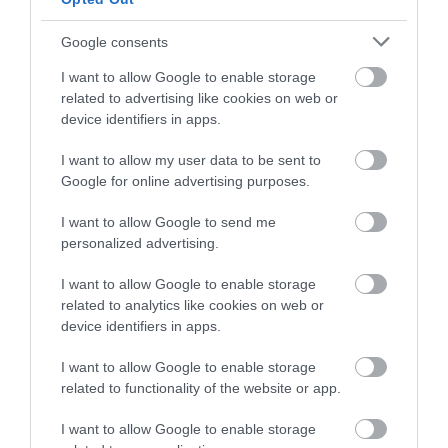
TOVÁBB...
Google consents
A legós polgármester
I want to allow Google to enable storage
related to advertising like cookies on web or
távozását követelik a
device identifiers in apps.
terpesiek
I want to allow my user data to be sent to
2026. június 10
| Csarnó Ákos
Google for online advertising purposes.
A lakosság petíciójának hatására
I want to allow Google to send me
közmeghallgatást tartottak Terpesen.
personalized advertising.
Bujáki Ferenctől, az áruházi lopáson ért
polgármestertől vártak magyarázatot a
I want to allow Google to enable storage
terpesi lakosok, hiszen a község képvise...
related to analytics like cookies on web or
TOVÁBB...
device identifiers in apps.
I want to allow Google to enable storage
1
2
3
4
5
6
7
…
395
related to functionality of the website or app.
I want to allow Google to enable storage