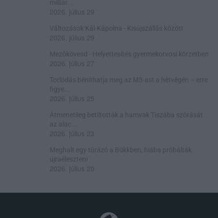
milliár...
2026. július 29
Változások Kál-Kápolna - Kisújszállás között
2026. július 29
Mezőkövesd - Helyettesítés gyermekorvosi körzetben
2026. július 27
Torlódás béníthatja meg az M3-ast a hétvégén – erre
figye...
2026. július 25
Átmenetileg betiltották a hamvak Tiszába szórását
az alac...
2026. július 23
Meghalt egy túrázó a Bükkben, hiába próbálták
újraéleszteni
2026. július 20