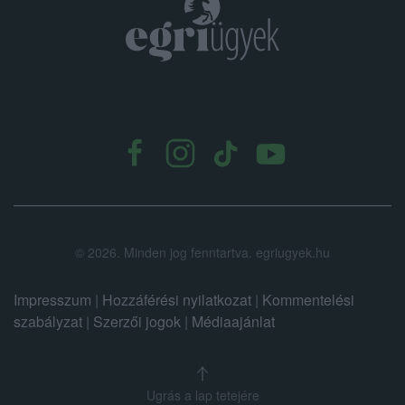
.
©
2026.
Minden jog fenntartva. egriugyek.hu
Impresszum
|
Hozzáférési nyilatkozat
|
Kommentelési
szabályzat
|
Szerzői jogok
|
Médiaajánlat
Ugrás a lap tetejére