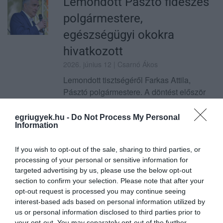
Lemondott Pásztó fideszes
polgármestere,
egészségügyi okokra
hivatkozott
2026. június 12
| Csarnó Ákos
Lemondott tisztségéről Farkas Attila,
Pásztó polgármestere. A döntést először
egy bizottsági ülésen, majd a június 10-i
képviselő-testületi ülésen jelentette be a
egriugyek.hu -
Do Not Process My Personal
Information
városvezető. A lemondás tényét ...
TOVÁBB...
If you wish to opt-out of the sale, sharing to third parties, or
processing of your personal or sensitive information for
Elővigyázatosságra kérik a
targeted advertising by us, please use the below opt-out
section to confirm your selection. Please note that after your
lakosságot Nagytályán,
opt-out request is processed you may continue seeing
medve jelenlétére utaló
interest-based ads based on personal information utilized by
us or personal information disclosed to third parties prior to
jeleket észleltek
your opt-out. You may separately opt-out of the further