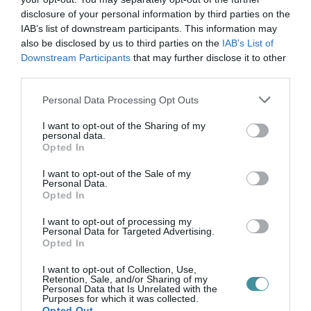
2026. június 11
| Csarnó Ákos
disclosure of your personal information by third parties on the
IAB’s list of downstream participants. This information may
Fokozott óvatosságra kérte a nagytályai és
also be disclosed by us to third parties on the
IAB’s List of
a környékbeli lakosokat Orosz József
Downstream Participants
that may further disclose it to other
polgármester, miután bejelentés érkezett
third parties.
egy esetleges medve jelenlétére utaló
Please note that this website/app uses one or more Google
észlelésről a település külterületén. ...
Personal Data Processing Opt Outs
services and may gather and store information including but
TOVÁBB...
not limited to your visit or usage behaviour. You may click to
I want to opt-out of the Sharing of my
personal data.
grant or deny consent to Google and its third-party tags to
Opted In
Közel 90 millió forintból újul
use your data for below specified purposes in below Google
consent section.
I want to opt-out of the Sale of my
meg a II. Rákóczi Ferenc
Personal Data.
Opted In
utca Felsőtárkányban
2026. június 11
| Csarnó Ákos
I want to opt-out of processing my
Personal Data for Targeted Advertising.
Jelentős közlekedésfejlesztési beruházás
Opted In
kezdődhet Felsőtárkányban: a község
I want to opt-out of Collection, Use,
önkormányzata közel 90 millió forint vissza
Retention, Sale, and/or Sharing of my
Personal Data that Is Unrelated with the
nem térítendő támogatást nyert a II.
Purposes for which it was collected.
Rákóczi Ferenc utca felújítására a Terü...
Opted Out