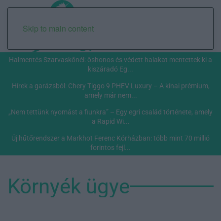
Skip to main content
Halmentés Szarvaskőnél: őshonos és védett halakat mentettek ki a
kiszáradó Eg...
Hírek a garázsból: Chery Tiggo 9 PHEV Luxury – A kínai prémium,
amely már nem...
„Nem tettünk nyomást a fiunkra” – Egy egri család története, amely
a Rapid Wi...
Új hűtőrendszer a Markhot Ferenc Kórházban: több mint 70 millió
forintos fejl...
Környék ügye