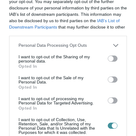
your opt-out. You may separately opt-out of the further
Kormányhivatal honlapján megtalálható,
itt
.
A
disclosure of your personal information by third parties on the
IAB’s list of downstream participants. This information may
januári levélben ráadásul a polgármester
also be disclosed by us to third parties on the
IAB’s List of
már kész tényként beszélt a hulladéküzem
Downstream Participants
that may further disclose it to other
third parties.
tervéről, tehát azon állítása, hogy nincs szó
előrehaladott ügyről, minimum csúsztatás.
Please note that this website/app uses one or more Google
Personal Data Processing Opt Outs
services and may gather and store information including but
not limited to your visit or usage behaviour. You may click to
I want to opt-out of the Sharing of my
personal data.
grant or deny consent to Google and its third-party tags to
Opted In
use your data for below specified purposes in below Google
consent section.
I want to opt-out of the Sale of my
A harmadik probléma a hazudozás. Nem
Personal Data.
Opted In
értjük, hogy felelős települési vezető miként
nyilatkozhat úgy, hogy szemébe hazudik a
I want to opt-out of processing my
Personal Data for Targeted Advertising.
település lakóinak, a tényekkel tisztában
Opted In
lévőknek és az olvasóknak. Nagyon helyesen
I want to opt-out of Collection, Use,
Retention, Sale, and/or Sharing of my
kiállnak a településeik érdekéért, de a nyílt
Personal Data that Is Unrelated with the
Purposes for which it was collected.