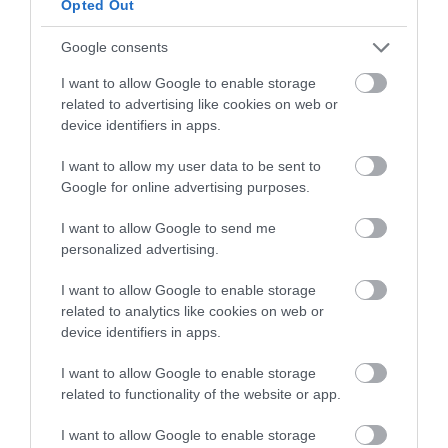
hazudozás miatt már mi szégyelljük magunkat
Opted Out
helyettük.
Google consents
I want to allow Google to enable storage
related to advertising like cookies on web or
device identifiers in apps.
I want to allow my user data to be sent to
Google for online advertising purposes.
Ne maradjon le a legfrissebb hírekről, kövessen
bennünket az EGRI ÜGYEK Google Hírek oldalán!
I want to allow Google to send me
personalized advertising.
VISSZA A FŐOLDALRA
I want to allow Google to enable storage
related to analytics like cookies on web or
device identifiers in apps.
I want to allow Google to enable storage
related to functionality of the website or app.
I want to allow Google to enable storage