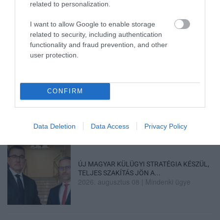
Legfrissebb híreink
related to personalization.
I want to allow Google to enable storage
related to security, including authentication
35 PERCES TANÓRÁK ÉS KEVESEBB HÁZI
functionality and fraud prevention, and other
FELADAT JÖHET AZ ALSÓ ...
user protection.
2026. augusztus 08
|
Mindenki ügye
CONFIRM
BAKA ANDRÁST JELÖLI KÖZTÁRSASÁGI
ELNÖKNEK A TISZA
2026. augusztus 08
|
Mindenki ügye
Data Deletion
Data Access
Privacy Policy
ÚJ MAGYAR KÜLÜGYI STRATÉGIA KÉSZÜL,
TELJES SZAKÍTÁS JÖN A...
2026. augusztus 08
|
Mindenki ügye