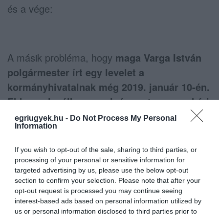
és a vége:
A másik probléma, hogy
maga Varga István
polgármester írt egy levelet a
kormányhivatalnak még 2019. január 10-én.
Ebben a levélben a polgármester maga kéri
mind a várható szaghatások, mind a
egriugyek.hu -
Do Not Process My Personal
Information
szállításból eredő problémák miatt a tervek
átgondolását
. A levél annyira célba ért, hogy
If you wish to opt-out of the sale, sharing to third parties, or
az eredeti M3-Kerecsend-Demjén-Egerszalók
processing of your personal or sensitive information for
targeted advertising by us, please use the below opt-out
útvonal helyett a Kál-Kompolt-Kápolna-Tófalu-
section to confirm your selection. Please note that after your
Aldebrő-Feldebrő-Verpelét útvonalat javasolta
opt-out request is processed you may continue seeing
interest-based ads based on personal information utilized by
a tervező a hulladékok szállítására. Íme Varga
us or personal information disclosed to third parties prior to
István levele, ami a Heves Megyei