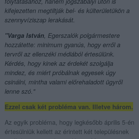
folytatásához, hanem
jogszabályi úton is
kifejezetten megtiltják bel- és külterületükön a
szennyvíziszap lerakását
.
, Egerszalók polgármestere
"Varga István
hozzátette: minimum gyanús, hogy erről a
tervről az ellenzéki médiából értesülünk.
Kérdés, hogy kinek az érdekét szolgálja
mindez, és miért próbálnak egyesek úgy
csinálni, mintha valami előrehaladott ügyről
lenne szó."
Ezzel csak két probléma van. Illetve három.
Az egyik probléma, hogy legkésőbb április 5-én
értesülniük kellett az érintett két településnek