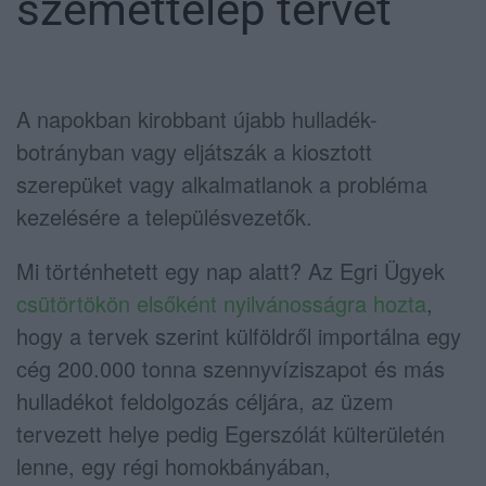
szeméttelep tervét
A napokban kirobbant újabb hulladék-
botrányban vagy eljátszák a kiosztott
szerepüket vagy alkalmatlanok a probléma
kezelésére a településvezetők.
Mi történhetett egy nap alatt? Az Egri Ügyek
csütörtökön elsőként nyilvánosságra hozta
,
hogy a tervek szerint külföldről importálna egy
cég 200.000 tonna szennyvíziszapot és más
hulladékot feldolgozás céljára, az üzem
tervezett helye pedig Egerszólát külterületén
lenne, egy régi homokbányában,