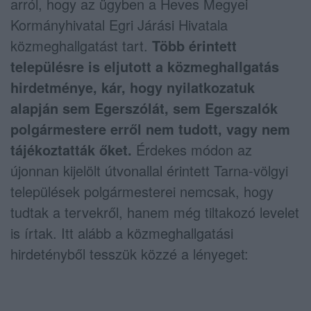
arról, hogy az ügyben a Heves Megyei
Kormányhivatal Egri Járási Hivatala
közmeghallgatást tart.
Több érintett
településre is eljutott a közmeghallgatás
hirdetménye, kár, hogy nyilatkozatuk
alapján sem Egerszólát, sem Egerszalók
polgármestere erről nem tudott, vagy nem
tájékoztatták őket.
Érdekes módon az
újonnan kijelölt útvonallal érintett Tarna-völgyi
települések polgármesterei nemcsak, hogy
tudtak a tervekről, hanem még tiltakozó levelet
is írtak. Itt alább a közmeghallgatási
hirdetényből tesszük közzé a lényeget: