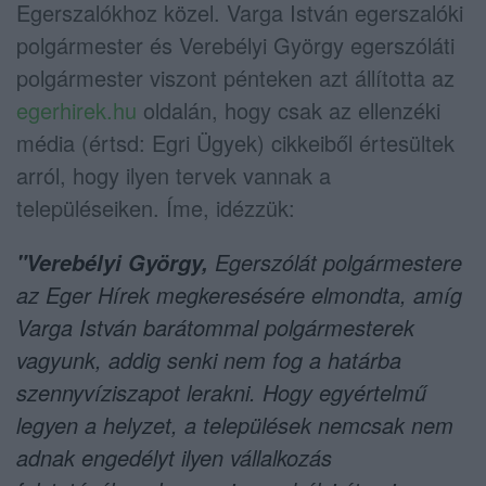
Egerszalókhoz közel. Varga István egerszalóki
polgármester és Verebélyi György egerszóláti
polgármester viszont pénteken azt állította az
egerhirek.hu
oldalán, hogy csak az ellenzéki
média (értsd: Egri Ügyek) cikkeiből értesültek
arról, hogy ilyen tervek vannak a
településeiken. Íme, idézzük:
Egerszólát polgármestere
"Verebélyi György,
az Eger Hírek megkeresésére elmondta, amíg
Varga István barátommal polgármesterek
vagyunk, addig senki nem fog a határba
szennyvíziszapot lerakni. Hogy egyértelmű
legyen a helyzet, a települések
nemcsak nem
adnak engedélyt ilyen vállalkozás