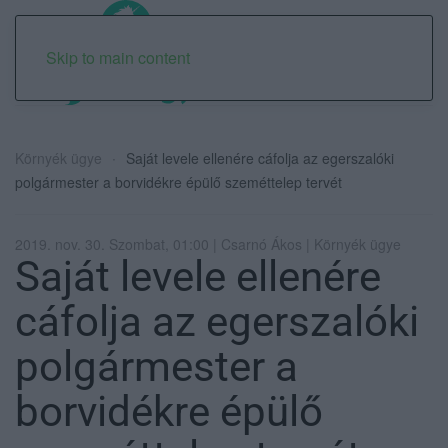
Skip to main content
Környék ügye
Saját levele ellenére cáfolja az egerszalóki
polgármester a borvidékre épülő szeméttelep tervét
2019. nov. 30. Szombat, 01:00 | Csarnó Ákos | Környék ügye
Saját levele ellenére
cáfolja az egerszalóki
polgármester a
borvidékre épülő