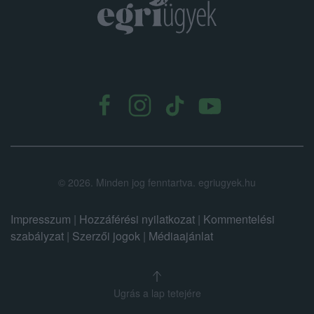
.
©
2026.
Minden jog fenntartva. egriugyek.hu
Impresszum
|
Hozzáférési nyilatkozat
|
Kommentelési
szabályzat
|
Szerzői jogok
|
Médiaajánlat
Ugrás a lap tetejére