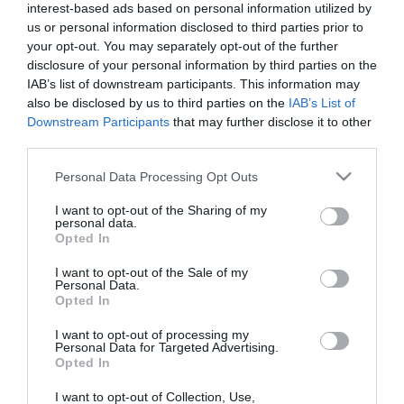
különleges helyi fogásokat
interest-based ads based on personal information utilized by
us or personal information disclosed to third parties prior to
népszerűsíti a Téli
your opt-out. You may separately opt-out of the further
Gasztrotúra Egerben –
disclosure of your personal information by third parties on the
IAB’s list of downstream participants. This information may
VIDEÓ
also be disclosed by us to third parties on the
IAB’s List of
2021. december 12
| Barna Benedek
Downstream Participants
that may further disclose it to other
third parties.
A legkülönlegesebb fogásaikat igyekeznek
bemutatni az egri vendéglátóhelyek a Téli
Please note that this website/app uses one or more Google
Personal Data Processing Opt Outs
Gasztrotúra című kezdeményezés
services and may gather and store information including but
segítségével. A programhoz 15 étterem,
not limited to your visit or usage behaviour. You may click to
I want to opt-out of the Sharing of my
personal data.
cukrászda, illetve borászat csatlakozott,
grant or deny consent to Google and its third-party tags to
Opted In
use your data for below specified purposes in below Google
ak...
consent section.
I want to opt-out of the Sale of my
TOVÁBB...
Personal Data.
Opted In
1
…
12
13
14
15
I want to opt-out of processing my
Personal Data for Targeted Advertising.
Opted In
I want to opt-out of Collection, Use,