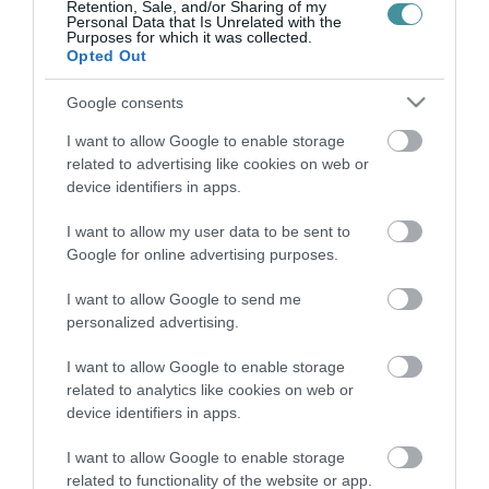
Retention, Sale, and/or Sharing of my
Personal Data that Is Unrelated with the
Purposes for which it was collected.
Opted Out
Google consents
A ROVAT TOVÁBBI CIKKEI
I want to allow Google to enable storage
Új pizzéria nyílik a volt Dobos Cukrászda helyén
related to advertising like cookies on web or
2026. február 20
device identifiers in apps.
Új pizzázó nyílik Egerben?
I want to allow my user data to be sent to
2026. február 03
Google for online advertising purposes.
Ne várj a változással áprilisig - új év, új meló a
Jimmy'...
I want to allow Google to send me
2026. január 07
personalized advertising.
Ilyet még nem ettél – vastag tésztás, római tepsis
I want to allow Google to enable storage
pizzák...
related to analytics like cookies on web or
2025. december 09
device identifiers in apps.
Minden kedden csak 2400! 2400 mi? Kiskutya? Toll?
2025. december 02
I want to allow Google to enable storage
related to functionality of the website or app.