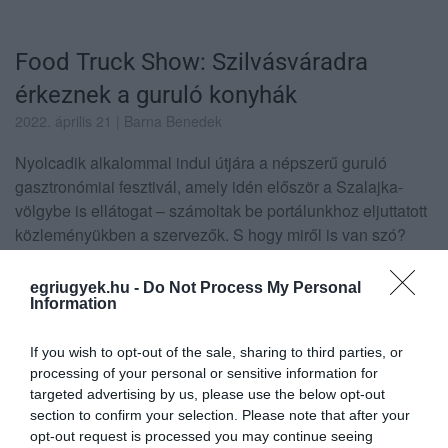
Food Truck Show: Szilvásváradra
érkeznek a guruló konyhák
2022. április 21
| Barna Benedek
Nyolcadik alkalommal indul útjára a népszerű guruló
gasztronómiai fesztivál, amely idén először a Szalajka-
völgybe is ellátogat – számoltak be portálunkhoz eljuttatott
közleményükben a szervezők. S hogy miről is van szó?
Hivatalos honlapjukon így írnak: A Food Truck Show az
ország mozgó étterme: egy időben és egy helyen mutat be
egriugyek.hu -
Do Not Process My Personal
...
Information
TOVÁBB...
If you wish to opt-out of the sale, sharing to third parties, or
processing of your personal or sensitive information for
targeted advertising by us, please use the below opt-out
Ételfotókért könyvet: a
section to confirm your selection. Please note that after your
opt-out request is processed you may continue seeing