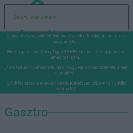
Skip to main content
Halmentés Szarvaskőnél: őshonos és védett halakat mentettek ki a
kiszáradó Eg...
Hírek a garázsból: Chery Tiggo 9 PHEV Luxury – A kínai prémium,
amely már nem...
„Nem tettünk nyomást a fiunkra” – Egy egri család története, amely
a Rapid Wi...
Új hűtőrendszer a Markhot Ferenc Kórházban: több mint 70 millió
forintos fejl...
Gasztro