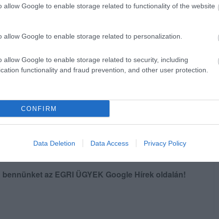
o allow Google to enable storage related to functionality of the website
unikációs Osztálya így reagált portálunk
tés feltételezett robbanótestről az MH 1.
szerész központi ügyeletére Egerből. A
o allow Google to enable storage related to personalization.
űzszerészek kivonultak a helyszínre, és
o allow Google to enable storage related to security, including
ől van szó".
cation functionality and fraud prevention, and other user protection.
CONFIRM
Data Deletion
Data Access
Privacy Policy
en bennünket az EGRI ÜGYEK Google Hírek oldalán!