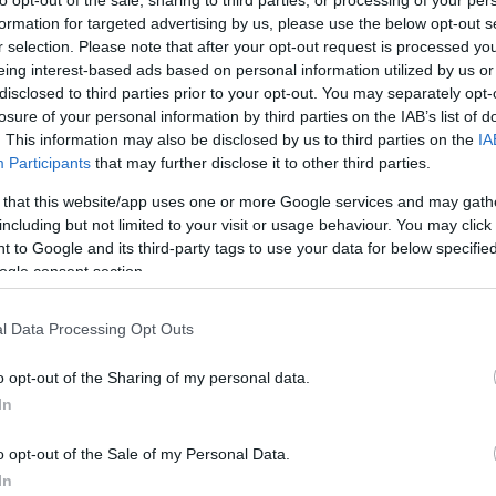
to opt-out of the sale, sharing to third parties, or processing of your per
formation for targeted advertising by us, please use the below opt-out s
r selection. Please note that after your opt-out request is processed y
eing interest-based ads based on personal information utilized by us or
disclosed to third parties prior to your opt-out. You may separately opt-
losure of your personal information by third parties on the IAB’s list of
. This information may also be disclosed by us to third parties on the
IA
Participants
that may further disclose it to other third parties.
 that this website/app uses one or more Google services and may gath
including but not limited to your visit or usage behaviour. You may click 
 to Google and its third-party tags to use your data for below specifi
ogle consent section.
l Data Processing Opt Outs
o opt-out of the Sharing of my personal data.
nűleg második világháborús eredetű
In
t taposóaknát) találtak a munkások április
o opt-out of the Sale of my Personal Data.
 munkálatok közben.
In