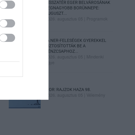
VISSZATÉR EGER BELVÁROSÁNAK
LEGNAGYOBB BORÜNNEPE:
AUGUSZT...
2026. augusztus 05
|
Programok
„A NER-FELESÉGEK GYEREKKEL
BIZTOSÍTOTTÁK BE A
PÉNZCSAPHOZ...
2026. augusztus 05
|
Mindenki
ügye
SIOR: RAJZOK HAZA 98.
2026. augusztus 05
|
Vélemény