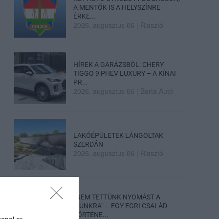
A MENTŐK IS A HELYSZÍNRE
ÉRKE...
2026. augusztus 06
|
Riasztó
HÍREK A GARÁZSBÓL: CHERY
TIGGO 9 PHEV LUXURY – A KÍNAI
PR...
2026. augusztus 06
|
Barta Autó
LAKÓÉPÜLETEK LÁNGOLTAK
SZERDÁN
2026. augusztus 06
|
Riasztó
„NEM TETTÜNK NYOMÁST A
FIUNKRA” – EGY EGRI CSALÁD
TÖRTÉNE...