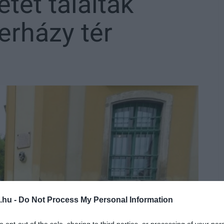
tet találtak
erházy tér
.hu -
Do Not Process My Personal Information