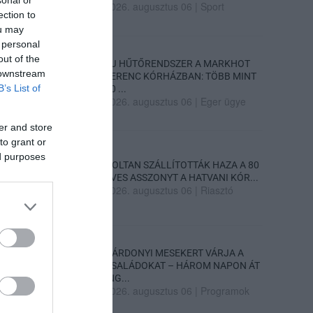
sonal or
2026. augusztus 06
|
Sport
ection to
ou may
 personal
out of the
ÚJ HŰTŐRENDSZER A MARKHOT
 downstream
FERENC KÓRHÁZBAN: TÖBB MINT
B’s List of
70 ...
2026. augusztus 06
|
Eger ügye
er and store
to grant or
ed purposes
HOLTAN SZÁLLÍTOTTÁK HAZA A 80
ÉVES ASSZONYT A HATVANI KÓR...
2026. augusztus 06
|
Riasztó
GÁRDONYI MESEKERT VÁRJA A
CSALÁDOKAT – HÁROM NAPON ÁT
ING...
2026. augusztus 06
|
Programok