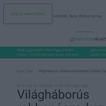
Skip to main content
2026. augusztus 06., csütörtök, Berta, Bettina névnap
EGER ÜGYE
VÁLASZ
Hírek a garázsból: Chery Tiggo 9 PHEV
„Nem tettü
Luxury – A kínai prémium, amely már nem...
család tört
Eger Ügye
Világháborús robbanószerkezetet találtak Ege
2019. nov. 30. Szombat, 01:00 | EÜ | Eger ügye
Világháborús