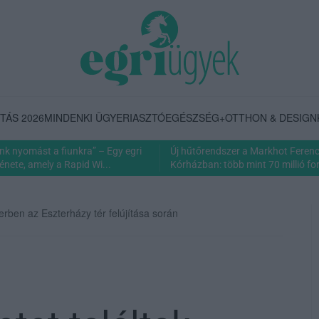
TÁS 2026
MINDENKI ÜGYE
RIASZTÓ
EGÉSZSÉG+
OTTHON & DESIGN
nk nyomást a fiunkra” – Egy egri
Új hűtőrendszer a Markhot Feren
énete, amely a Rapid Wi...
Kórházban: több mint 70 millió fori
rben az Eszterházy tér felújítása során