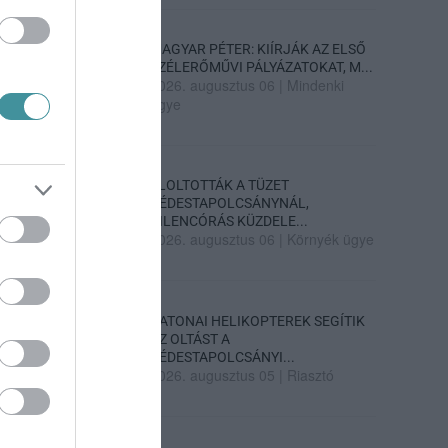
MAGYAR PÉTER: KIÍRJÁK AZ ELSŐ
SZÉLERŐMŰVI PÁLYÁZATOKAT, M...
2026. augusztus 06
|
Mindenki
ügye
ELOLTOTTÁK A TÜZET
DÉDESTAPOLCSÁNYNÁL,
KILENCÓRÁS KÜZDELE...
2026. augusztus 06
|
Környék ügye
KATONAI HELIKOPTEREK SEGÍTIK
AZ OLTÁST A
DÉDESTAPOLCSÁNYI...
2026. augusztus 05
|
Riasztó