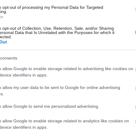
 hogy a Heves Megyei Rendőr-főkapitányság
to opt-out of processing my Personal Data for Targeted
ing.
április 26-án érkezett bejelentés, hogy
In
áltak az egri Eszterházy téren zajló
o opt-out of Collection, Use, Retention, Sale, and/or Sharing
ersonal Data that Is Unrelated with the Purposes for which it
 értesítette a Magyar Honvédség
lected.
Out
a szükséges beavatkozásokat.
consents
o allow Google to enable storage related to advertising like cookies on
élyességéről, a tűzszerészek
evice identifiers in apps.
küldtünk a Honvédelmi Minisztérium
o allow my user data to be sent to Google for online advertising
znek, közölni fogjuk őket.
s.
to allow Google to send me personalized advertising.
én komoly harcokat vívtak a német és a
zajlottak, továbbá repülőkről és tüzérséggel
o allow Google to enable storage related to analytics like cookies on
evice identifiers in apps.