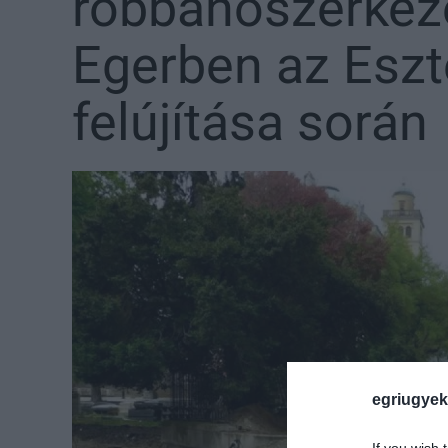
robbanószerkeze
Egerben az Eszt
felújítása során
egriugyek