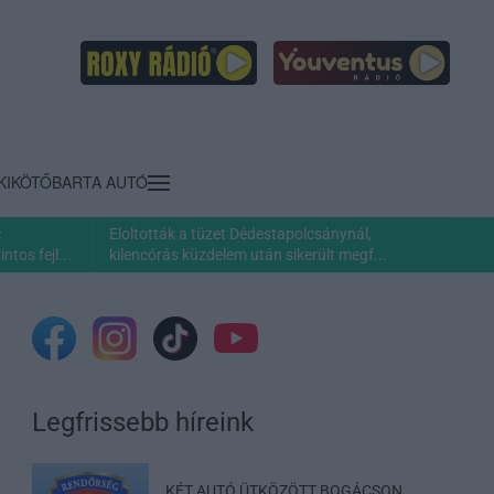
KIKÖTŐ
BARTA AUTÓ
c
Eloltották a tüzet Dédestapolcsánynál,
ntos fejl...
kilencórás küzdelem után sikerült megf...
Legfrissebb híreink
KÉT AUTÓ ÜTKÖZÖTT BOGÁCSON,