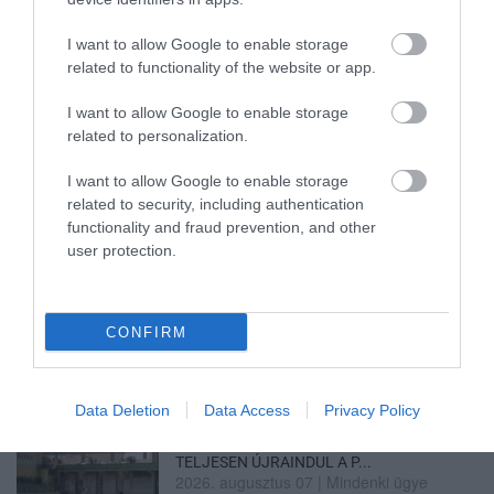
I want to allow Google to enable storage
related to functionality of the website or app.
ÚJ MAGYAR KÜLÜGYI STRATÉGIA KÉSZÜL,
TELJES SZAKÍTÁS JÖN A...
I want to allow Google to enable storage
2026. augusztus 08
|
Mindenki ügye
related to personalization.
I want to allow Google to enable storage
related to security, including authentication
functionality and fraud prevention, and other
user protection.
TATA ELBŰVÖLŐ LÁTVÁNYOSSÁGAI,
AMIKÉRT ÉRDEMES MEGNÉZNI
2026. augusztus 08
|
Promóció
CONFIRM
Data Deletion
Data Access
Privacy Policy
TÖBB MINT EGY HÓNAP IS LEHET, MIRE
TELJESEN ÚJRAINDUL A P...
2026. augusztus 07
|
Mindenki ügye