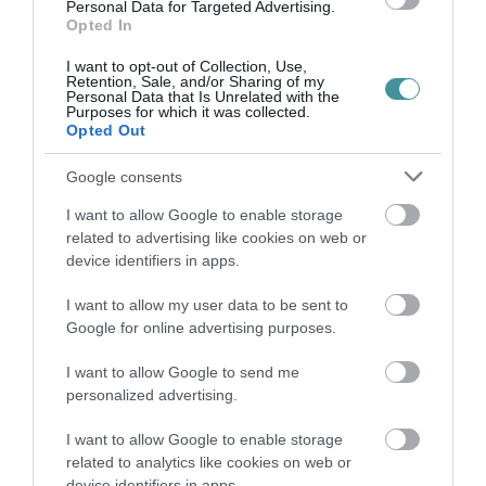
Personal Data for Targeted Advertising.
Opted In
A GYAKORNOKI MUNKA: LEHETŐSÉGEK ÉS
I want to opt-out of Collection, Use,
KIHÍVÁSOK A KARRIER KE...
Retention, Sale, and/or Sharing of my
2026. augusztus 09
|
Promóció
Personal Data that Is Unrelated with the
Purposes for which it was collected.
Opted Out
Google consents
I want to allow Google to enable storage
35 PERCES TANÓRÁK ÉS KEVESEBB HÁZI
related to advertising like cookies on web or
FELADAT JÖHET AZ ALSÓ ...
device identifiers in apps.
2026. augusztus 08
|
Mindenki ügye
I want to allow my user data to be sent to
Google for online advertising purposes.
I want to allow Google to send me
personalized advertising.
BAKA ANDRÁST JELÖLI KÖZTÁRSASÁGI
ELNÖKNEK A TISZA
I want to allow Google to enable storage
2026. augusztus 08
|
Mindenki ügye
related to analytics like cookies on web or
device identifiers in apps.