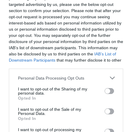
targeted advertising by us, please use the below opt-out
AZ ENDODONCIÁBAN
section to confirm your selection. Please note that after your
NÉLKÜLÖZHETETLEN ESZKÖZÖK
2026. augusztus 09
|
Promóció
opt-out request is processed you may continue seeing
interest-based ads based on personal information utilized by
us or personal information disclosed to third parties prior to
your opt-out. You may separately opt-out of the further
disclosure of your personal information by third parties on the
IAB’s list of downstream participants. This information may
ITTASAN RANDALÍROZOTT EGER
also be disclosed by us to third parties on the
IAB’s List of
BELVÁROSÁBAN: ÜZLETEK KIRAKATA...
Downstream Participants
that may further disclose it to other
2026. augusztus 09
|
Riasztó
third parties.
Please note that this website/app uses one or more Google
Personal Data Processing Opt Outs
services and may gather and store information including but
not limited to your visit or usage behaviour. You may click to
I want to opt-out of the Sharing of my
personal data.
grant or deny consent to Google and its third-party tags to
Opted In
ORBÁN EGYKORI VÍZÜGYI ÁLLAMTITKÁRA
use your data for below specified purposes in below Google
IS ELLENTMONDOTT A VOL...
consent section.
I want to opt-out of the Sale of my
2026. augusztus 09
|
Mindenki ügye
Personal Data.
Opted In
I want to opt-out of processing my