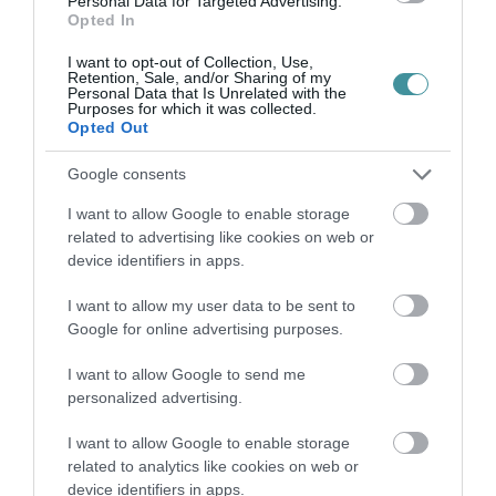
Personal Data for Targeted Advertising.
Opted In
„NEM TETTÜNK NYOMÁST A FIUNKRA” –
I want to opt-out of Collection, Use,
EGY EGRI CSALÁD TÖRTÉNE...
Retention, Sale, and/or Sharing of my
2026. augusztus 06
|
Sport
Personal Data that Is Unrelated with the
Purposes for which it was collected.
Opted Out
Google consents
I want to allow Google to enable storage
ÚJ HŰTŐRENDSZER A MARKHOT FERENC
related to advertising like cookies on web or
KÓRHÁZBAN: TÖBB MINT 70 ...
device identifiers in apps.
2026. augusztus 06
|
Eger ügye
I want to allow my user data to be sent to
Google for online advertising purposes.
I want to allow Google to send me
personalized advertising.
HOLTAN SZÁLLÍTOTTÁK HAZA A 80 ÉVES
ASSZONYT A HATVANI KÓR...
2026. augusztus 06
|
Riasztó
I want to allow Google to enable storage
related to analytics like cookies on web or
device identifiers in apps.