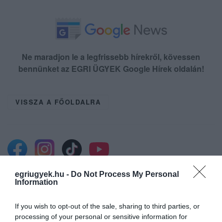
Ne maradjon le a legfrissebb hírekről, kövessen
bennünket az EGRI ÜGYEK Google Hírek oldalán!
VISSZA A FŐOLDALRA
egriugyek.hu -
Do Not Process My Personal
Information
Legfrissebb híreink
If you wish to opt-out of the sale, sharing to third parties, or
processing of your personal or sensitive information for