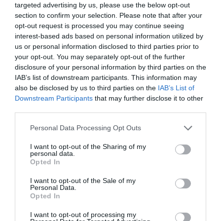
targeted advertising by us, please use the below opt-out
KÉT AUTÓ ÜTKÖZÖTT BOGÁCSON, A
MENTŐK IS A HELYSZÍNRE ÉRKE...
section to confirm your selection. Please note that after your
2026. augusztus 06
|
Riasztó
opt-out request is processed you may continue seeing
interest-based ads based on personal information utilized by
us or personal information disclosed to third parties prior to
your opt-out. You may separately opt-out of the further
disclosure of your personal information by third parties on the
IAB’s list of downstream participants. This information may
HÍREK A GARÁZSBÓL: CHERY TIGGO 9
also be disclosed by us to third parties on the
IAB’s List of
PHEV LUXURY – A KÍNAI PR...
Downstream Participants
that may further disclose it to other
2026. augusztus 06
|
Barta Autó
third parties.
Please note that this website/app uses one or more Google
Personal Data Processing Opt Outs
services and may gather and store information including but
not limited to your visit or usage behaviour. You may click to
I want to opt-out of the Sharing of my
personal data.
grant or deny consent to Google and its third-party tags to
Opted In
use your data for below specified purposes in below Google
LAKÓÉPÜLETEK LÁNGOLTAK SZERDÁN
2026. augusztus 06
|
Riasztó
consent section.
I want to opt-out of the Sale of my
Personal Data.
Opted In
I want to opt-out of processing my