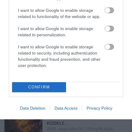
I want to allow Google to enable storage
related to functionality of the website or app.
GÁRDONYI MESEKERT VÁRJA A
CSALÁDOKAT – HÁROM NAPON ÁT ING...
I want to allow Google to enable storage
2026. augusztus 06
|
Programok
related to personalization.
I want to allow Google to enable storage
related to security, including authentication
functionality and fraud prevention, and other
user protection.
MAGYAR PÉTER: KIÍRJÁK AZ ELSŐ
SZÉLERŐMŰVI PÁLYÁZATOKAT, M...
2026. augusztus 06
|
Mindenki ügye
CONFIRM
Data Deletion
Data Access
Privacy Policy
ELOLTOTTÁK A TÜZET
DÉDESTAPOLCSÁNYNÁL, KILENCÓRÁS
KÜZDELE...
2026. augusztus 06
|
Környék ügye