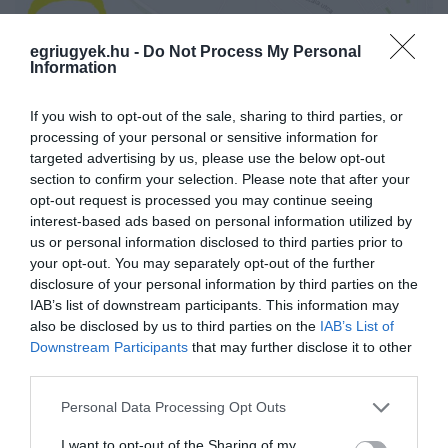
egriugyek.hu -
Do Not Process My Personal
Information
If you wish to opt-out of the sale, sharing to third parties, or
processing of your personal or sensitive information for
targeted advertising by us, please use the below opt-out
section to confirm your selection. Please note that after your
opt-out request is processed you may continue seeing
interest-based ads based on personal information utilized by
us or personal information disclosed to third parties prior to
your opt-out. You may separately opt-out of the further
disclosure of your personal information by third parties on the
IAB’s list of downstream participants. This information may
also be disclosed by us to third parties on the
IAB’s List of
Downstream Participants
that may further disclose it to other
Ne maradjon le a legfrissebb hírekről, kövessen
third parties.
bennünket az EGRI ÜGYEK Google Hírek oldalán!
Please note that this website/app uses one or more Google
Personal Data Processing Opt Outs
services and may gather and store information including but
VISSZA A FŐOLDALRA
not limited to your visit or usage behaviour. You may click to
I want to opt-out of the Sharing of my