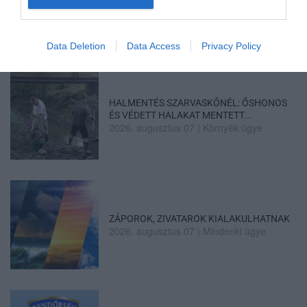
ÖS FŐÚTON EGERBEN
2026. augusztus 07
|
Eger ügye
Data Deletion
Data Access
Privacy Policy
HALMENTÉS SZARVASKŐNÉL: ŐSHONOS
ÉS VÉDETT HALAKAT MENTETT...
2026. augusztus 07
|
Környék ügye
ZÁPOROK, ZIVATAROK KIALAKULHATNAK
2026. augusztus 07
|
Mindenki ügye