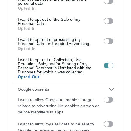
personal data.
grant or deny consent to Google and its third-party tags to
Opted In
use your data for below specified purposes in below Google
consent section.
I want to opt-out of the Sale of my
Personal Data.
Opted In
I want to opt-out of processing my
Personal Data for Targeted Advertising.
Legfrissebb híreink
Opted In
I want to opt-out of Collection, Use,
Retention, Sale, and/or Sharing of my
Personal Data that Is Unrelated with the
Purposes for which it was collected.
TÖBB MINT EGY HÓNAP IS LEHET, MIRE
Opted Out
TELJESEN ÚJRAINDUL A P...
2026. augusztus 07
|
Mindenki ügye
Google consents
I want to allow Google to enable storage
related to advertising like cookies on web or
device identifiers in apps.
TANULJ NÉMETÜL OTTHONRÓL: A
I want to allow my user data to be sent to
DIGITÁLIS TANULÁS ELŐNYEI
2026. augusztus 07
|
Promóció
Google for online advertising purposes.