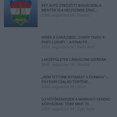
KÉT AUTÓ ÜTKÖZÖTT BOGÁCSON, A
MENTŐK IS A HELYSZÍNRE ÉRKE...
2026. augusztus 06
|
Riasztó
HÍREK A GARÁZSBÓL: CHERY TIGGO 9
PHEV LUXURY – A KÍNAI PR...
2026. augusztus 06
|
Barta Autó
LAKÓÉPÜLETEK LÁNGOLTAK SZERDÁN
2026. augusztus 06
|
Riasztó
„NEM TETTÜNK NYOMÁST A FIUNKRA” –
EGY EGRI CSALÁD TÖRTÉNE...
2026. augusztus 06
|
Sport
ÚJ HŰTŐRENDSZER A MARKHOT FERENC
KÓRHÁZBAN: TÖBB MINT 70 ...
2026. augusztus 06
|
Eger ügye