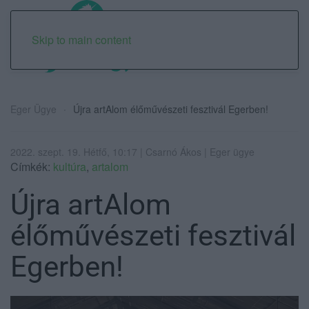
Skip to main content
Eger Ügye
Újra artAlom élőművészeti fesztivál Egerben!
2022. szept. 19. Hétfő, 10:17 | Csarnó Ákos | Eger ügye
Címkék:
kultúra
,
artalom
Újra artAlom
élőművészeti fesztivál
Egerben!