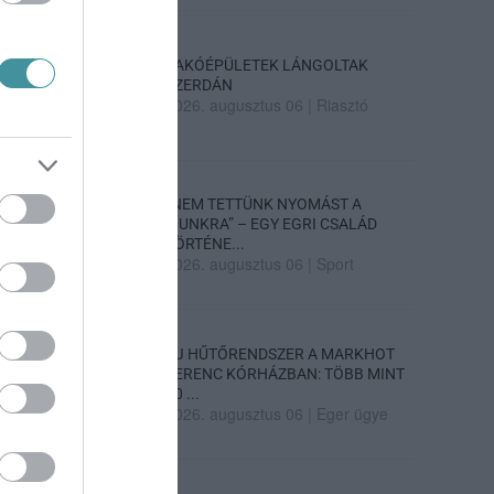
LAKÓÉPÜLETEK LÁNGOLTAK
SZERDÁN
2026. augusztus 06
|
Riasztó
„NEM TETTÜNK NYOMÁST A
FIUNKRA” – EGY EGRI CSALÁD
TÖRTÉNE...
2026. augusztus 06
|
Sport
ÚJ HŰTŐRENDSZER A MARKHOT
FERENC KÓRHÁZBAN: TÖBB MINT
70 ...
2026. augusztus 06
|
Eger ügye