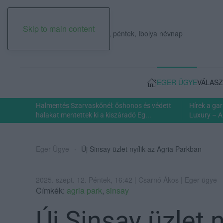
Skip to main content
2026. augusztus 07., péntek, Ibolya névnap
EGER ÜGYE
VÁLASZ
Halmentés Szarvaskőnél: őshonos és védett
Hírek a ga
halakat mentettek ki a kiszáradó Eg...
Luxury – A
Eger Ügye
Új Sinsay üzlet nyílik az Agria Parkban
2025. szept. 12. Péntek, 16:42 | Csarnó Ákos | Eger ügye
Címkék:
agria park
,
sinsay
Új Sinsay üzlet n