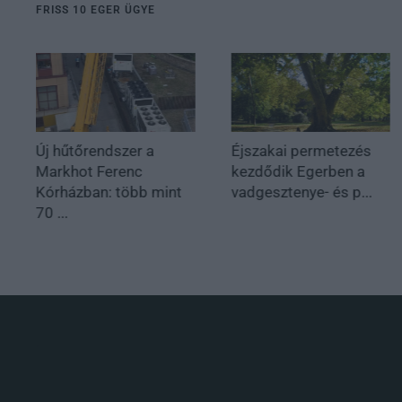
FRISS 10 EGER ÜGYE
Új hűtőrendszer a
Éjszakai permetezés
Markhot Ferenc
kezdődik Egerben a
Kórházban: több mint
vadgesztenye- és p...
70 ...
.