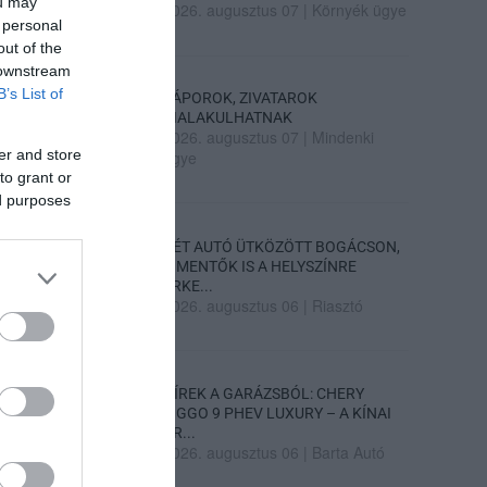
ou may
2026. augusztus 07
|
Környék ügye
 personal
out of the
 downstream
B’s List of
ZÁPOROK, ZIVATAROK
KIALAKULHATNAK
2026. augusztus 07
|
Mindenki
er and store
ügye
to grant or
ed purposes
KÉT AUTÓ ÜTKÖZÖTT BOGÁCSON,
A MENTŐK IS A HELYSZÍNRE
ÉRKE...
2026. augusztus 06
|
Riasztó
HÍREK A GARÁZSBÓL: CHERY
TIGGO 9 PHEV LUXURY – A KÍNAI
PR...
2026. augusztus 06
|
Barta Autó