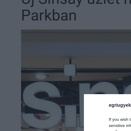
Parkban
egriugyek
If you wish 
sensitive in