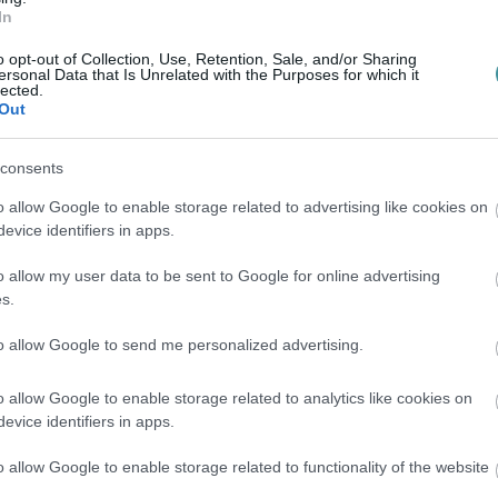
ik, amely olyan nemzetközi márkákat is
In
use és a Mohito. A Sinsay kínálata
o opt-out of Collection, Use, Retention, Sale, and/or Sharing
: divatos női, férfi és gyermekruhák mellett
ersonal Data that Is Unrelated with the Purposes for which it
lected.
rmékeket és lakberendezési árucikkeket is
Out
hető árai és trendkövető kollekciói
piac egyik meghatározó szereplőjévé vált
consents
o allow Google to enable storage related to advertising like cookies on
evice identifiers in apps.
 város kínálatát, és várhatóan a fiatal
o allow my user data to be sent to Google for online advertising
s.
s/LightRocket via Getty Images
to allow Google to send me personalized advertising.
o allow Google to enable storage related to analytics like cookies on
evice identifiers in apps.
o allow Google to enable storage related to functionality of the website