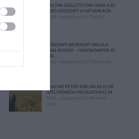
HOLTAN SZÁLLÍTOTTÁK HAZA A 80
ÉVES ASSZONYT A HATVANI KÓR...
2026. augusztus 06
|
Riasztó
GÁRDONYI MESEKERT VÁRJA A
CSALÁDOKAT – HÁROM NAPON ÁT
ING...
2026. augusztus 06
|
Programok
MAGYAR PÉTER: KIÍRJÁK AZ ELSŐ
SZÉLERŐMŰVI PÁLYÁZATOKAT, M...
2026. augusztus 06
|
Mindenki
ügye