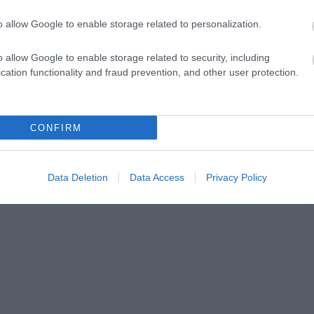
l is kezdődött a munkaerő toborzása -
 a Sinsay üzletet nyit Egerben, mivel a
o allow Google to enable storage related to personalization.
o allow Google to enable storage related to security, including
cation functionality and fraud prevention, and other user protection.
CONFIRM
en bennünket az EGRI ÜGYEK Google Hírek oldalán!
Data Deletion
Data Access
Privacy Policy