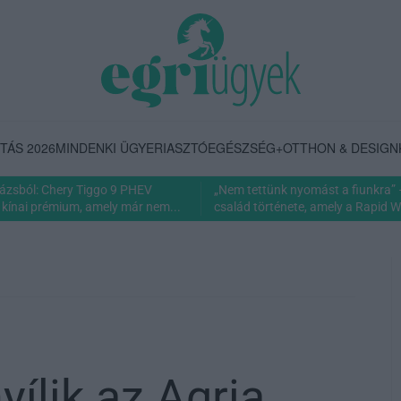
TÁS 2026
MINDENKI ÜGYE
RIASZTÓ
EGÉSZSÉG+
OTTHON & DESIGN
rázsból: Chery Tiggo 9 PHEV
„Nem tettünk nyomást a fiunkra” 
 kínai prémium, amely már nem...
család története, amely a Rapid Wi
yílik az Agria