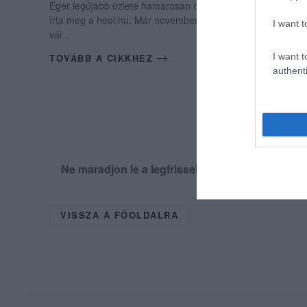
Eger legújabb üzlete hamarosan megnyitja kapuit, és már e
írta meg a heol.hu. Már novemberben felröppent a hír, hogy
I want t
vál...
I want t
TOVÁBB A CIKKHEZ
authenti
Ne maradjon le a legfrissebb hírekről, kövess
VISSZA A FŐOLDALRA