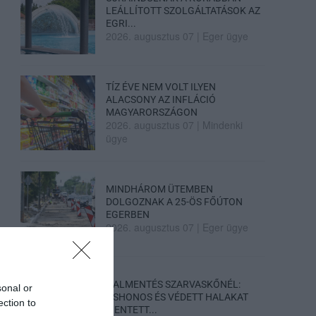
LEÁLLÍTOTT SZOLGÁLTATÁSOK AZ
EGRI...
2026. augusztus 07
|
Eger ügye
TÍZ ÉVE NEM VOLT ILYEN
ALACSONY AZ INFLÁCIÓ
MAGYARORSZÁGON
2026. augusztus 07
|
Mindenki
ügye
MINDHÁROM ÜTEMBEN
DOLGOZNAK A 25-ÖS FŐÚTON
EGERBEN
2026. augusztus 07
|
Eger ügye
HALMENTÉS SZARVASKŐNÉL:
sonal or
ŐSHONOS ÉS VÉDETT HALAKAT
ection to
MENTETT...