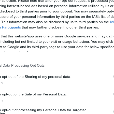
r selection. Please note that after your opt-out request is processed y
eing interest-based ads based on personal information utilized by us or
disclosed to third parties prior to your opt-out. You may separately opt-
losure of your personal information by third parties on the IAB’s list of
. This information may also be disclosed by us to third parties on the
IA
Participants
that may further disclose it to other third parties.
 that this website/app uses one or more Google services and may gath
including but not limited to your visit or usage behaviour. You may click 
 to Google and its third-party tags to use your data for below specifi
Agria Park bevásárlóközpontban - írta meg az
ogle consent section.
 indult, és mindössze két évvel később,
l Data Processing Opt Outs
 boltját Budapesten.
o opt-out of the Sharing of my personal data.
 van: első helyi üzletük a Cifrakapu utcában,
In
zpontban tervezett új bolt nyitási dátuma
etői pozíciókra – csoportvezetőre és
o opt-out of the Sale of my Personal Data.
In
to opt-out of processing my Personal Data for Targeted
ing.