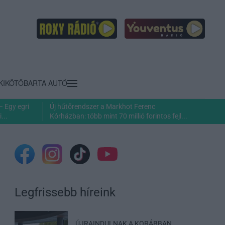
KIKÖTŐ
BARTA AUTÓ
– Egy egri
Új hűtőrendszer a Markhot Ferenc
...
Kórházban: több mint 70 millió forintos fejl...
Legfrissebb híreink
ÚJRAINDULNAK A KORÁBBAN