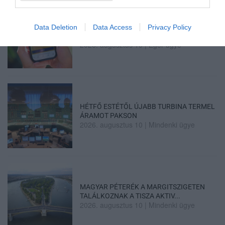
ÚJ MOBILALKALMAZÁS ERŐSÍTI EGER
Data Deletion
Data Access
Privacy Policy
TURIZMUSÁT: ELKÉSZÜLT A V...
2026. augusztus 10
|
Eger ügye
HÉTFŐ ESTÉTŐL ÚJABB TURBINA TERMEL
ÁRAMOT PAKSON
2026. augusztus 10
|
Mindenki ügye
MAGYAR PÉTERÉK A MARGITSZIGETEN
TALÁLKOZNAK A TISZA AKTIV...
2026. augusztus 10
|
Mindenki ügye