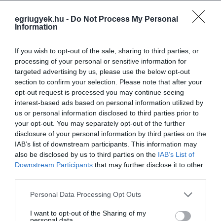
VISSZA A FŐOLDALRA
egriugyek.hu -
Do Not Process My Personal
Information
If you wish to opt-out of the sale, sharing to third parties, or
processing of your personal or sensitive information for
targeted advertising by us, please use the below opt-out
section to confirm your selection. Please note that after your
opt-out request is processed you may continue seeing
Legfrissebb híreink
interest-based ads based on personal information utilized by
us or personal information disclosed to third parties prior to
your opt-out. You may separately opt-out of the further
disclosure of your personal information by third parties on the
ÜLVE MARADTAK A MI HAZÁNK
IAB’s list of downstream participants. This information may
KÉPVISELŐI A ROMA HOLOKAUSZT ÁL...
also be disclosed by us to third parties on the
IAB’s List of
2026. augusztus 10
|
Mindenki ügye
Downstream Participants
that may further disclose it to other
third parties.
Please note that this website/app uses one or more Google
Personal Data Processing Opt Outs
services and may gather and store information including but
not limited to your visit or usage behaviour. You may click to
I want to opt-out of the Sharing of my
KÖZELEDIK A VÉGE, UTOLSÓ
personal data.