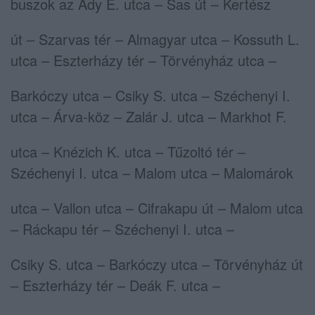
buszok az Ady E. utca – Sas út – Kertész
út – Szarvas tér – Almagyar utca – Kossuth L.
utca – Eszterházy tér – Törvényház utca –
Barkóczy utca – Csiky S. utca – Széchenyi I.
utca – Árva-köz – Zalár J. utca – Markhot F.
utca – Knézich K. utca – Tűzoltó tér –
Széchenyi I. utca – Malom utca – Malomárok
utca – Vallon utca – Cifrakapu út – Malom utca
– Ráckapu tér – Széchenyi I. utca –
Csiky S. utca – Barkóczy utca – Törvényház út
– Eszterházy tér – Deák F. utca –