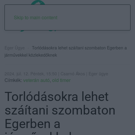
Skip to main content
Eger Ügye
Torlódásokra lehet száítani szombaton Egerben a
járművekkel közlekedőknek
2024. júl. 12. Péntek, 15:50 | Csarnó Ákos | Eger ügye
Címkék:
veterán autó
,
old timer
Torlódásokra lehet
száítani szombaton
Egerben a