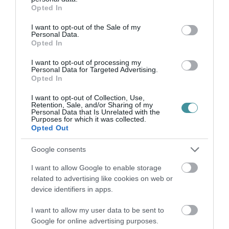
grant or deny consent to Google and its third-party tags to
MUNKÁLATOKBA KEZDŐD A VÍZMŰ A 25...
Opted In
use your data for below specified purposes in below Google
2026. augusztus 10
|
Eger ügye
consent section.
I want to opt-out of the Sale of my
Personal Data.
Opted In
I want to opt-out of processing my
Personal Data for Targeted Advertising.
CSILLAGFÉNY MOZI & PIKNIK:
Opted In
BOROZÁSSAL, SZABADTÉRI MOZIVAL...
2026. augusztus 10
|
Programok
I want to opt-out of Collection, Use,
Retention, Sale, and/or Sharing of my
Personal Data that Is Unrelated with the
Purposes for which it was collected.
Opted Out
Google consents
VIZET VISZNEK A VADAKNAK A BÜKK-
I want to allow Google to enable storage
FENNSÍKRA – A TARTÓS SZÁR...
2026. augusztus 10
|
Zöld hírek
related to advertising like cookies on web or
device identifiers in apps.
I want to allow my user data to be sent to
Google for online advertising purposes.