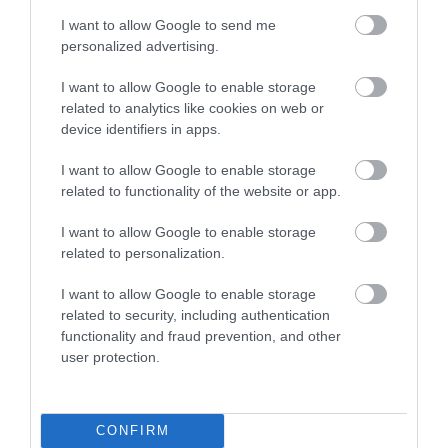
MEHRINGER, CO LEE ÉS A
I want to allow Google to send me
BLAHALOUISIANA KONCERTJÉT IS
personalized advertising.
LÁTHA...
2026. augusztus 10
|
Programok
I want to allow Google to enable storage
related to analytics like cookies on web or
device identifiers in apps.
I want to allow Google to enable storage
MIKÉNT LEHETÜNK TUDATOSABBAK A
related to functionality of the website or app.
MINDENNAPOKBAN?
2026. augusztus 10
|
Promóció
I want to allow Google to enable storage
related to personalization.
I want to allow Google to enable storage
related to security, including authentication
functionality and fraud prevention, and other
A MESTERSÉGES INTELLIGENCIA
user protection.
MINDENNAPI ÁTALAKULÁSA
2026. augusztus 10
|
Promóció
CONFIRM