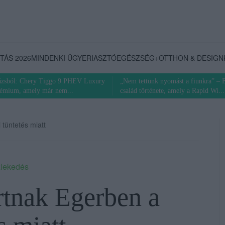
TÁS 2026
MINDENKI ÜGYE
RIASZTÓ
EGÉSZSÉG+
OTTHON & DESIGN
rázsból: Chery Tiggo 9 PHEV Luxury
„Nem tettünk nyomást a fiunkra” – 
rémium, amely már nem...
család története, amely a Rapid Wi...
 tüntetés miatt
lekedés
ártnak Egerben a