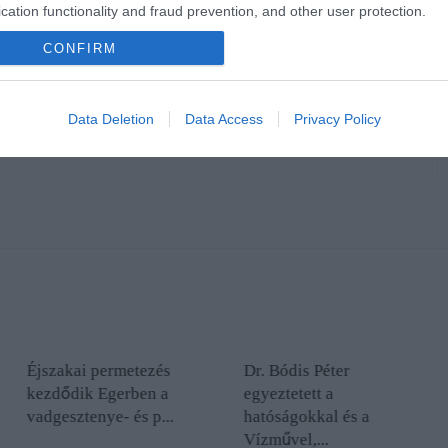
cation functionality and fraud prevention, and other user protection.
CONFIRM
en bennünket az EGRI ÜGYEK Google Hírek oldalán!
Data Deletion
Data Access
Privacy Policy
Éjszakai permetezés
Dr. Bódis Péter
kezdődik Egerben a
egyeztetett a
vadgesztenye- és p...
hatóságokkal és a
Vízművel,...