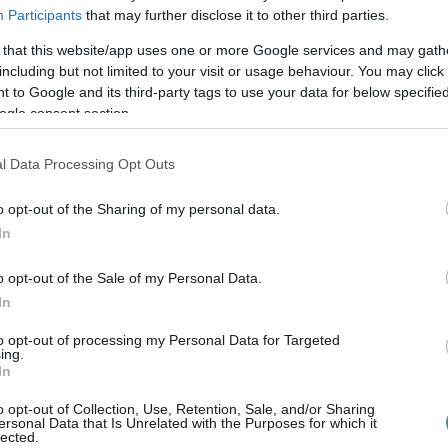
k megértését és szolidaritását, akiket
Participants
that may further disclose it to other third parties.
tés. Ő értük is tüntetünk, hiszen az ársapkák
 that this website/app uses one or more Google services and may gath
írta
közöségi oldalán
a demonstráció egyik
including but not limited to your visit or usage behaviour. You may click 
 to Google and its third-party tags to use your data for below specifi
ogle consent section.
 tüntetők útvonala a következő: Kepes
utca - Barkóczy utca - Csiky Sándor utca -
l Data Processing Opt Outs
árdonyi Géza tér. Ezt követően a tüntetés a
o opt-out of the Sharing of my personal data.
In
t
o opt-out of the Sale of my Personal Data.
In
t, Törvényház utcát, Barkóczy utcát, Csíky
to opt-out of processing my Personal Data for Targeted
ing.
zeket zárják le 18:40-től 20:00-ig.
In
zakban a lezárások miatt fennakadások
o opt-out of Collection, Use, Retention, Sale, and/or Sharing
ersonal Data that Is Unrelated with the Purposes for which it
nt a járatok nem érintik az autóbusz-
lected.