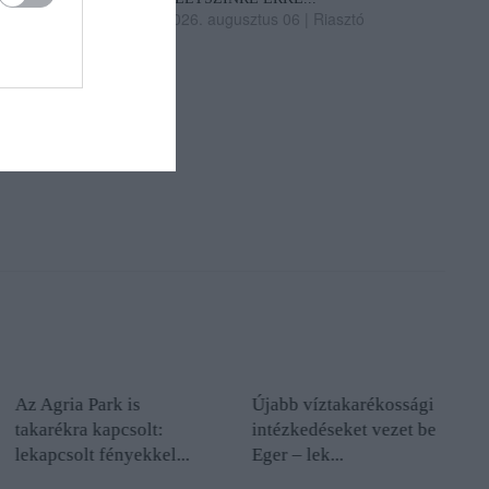
2026. augusztus 06
|
Riasztó
Az Agria Park is
Újabb víztakarékossági
takarékra kapcsolt:
intézkedéseket vezet be
lekapcsolt fényekkel...
Eger – lek...