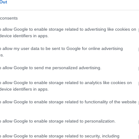
Out
consents
z Agria Park megállóban, illetve a Noszvaj és
o allow Google to enable storage related to advertising like cookies on
Egészségház út nevű megállóban lehet
evice identifiers in apps.
tó tér, Dobó Gimnázium, Autóbusz-állomás,
o allow my user data to be sent to Google for online advertising
 Egyetem.
s.
k (Szarvaskő/Egerbakta) felől érkező és
to allow Google to send me personalized advertising.
k terelt útvonala Lajosváros ideiglenes
o allow Google to enable storage related to analytics like cookies on
y Mihály utca - Koháry István utca - Árpád
evice identifiers in apps.
iglenes végállomás.
o allow Google to enable storage related to functionality of the website
o allow Google to enable storage related to personalization.
(Indexfotó: pixabay.com – Képünk illusztráció)
o allow Google to enable storage related to security, including