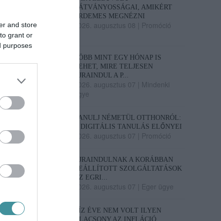
LÁTVÁNYOSSÁGAI, AMIKÉRT
ÉRDEMES MEGNÉZNI
2026. augusztus 08
|
Promóció
er and store
to grant or
ed purposes
TÖBB MINT EGY HÓNAP IS
LEHET, MIRE TELJESEN
ÚJRAINDUL A P...
2026. augusztus 07
|
Mindenki
ügye
TANULJ NÉMETÜL OTTHONRÓL:
A DIGITÁLIS TANULÁS ELŐNYEI
2026. augusztus 07
|
Promóció
ÚJRAINDULNAK A KORÁBBAN
LEÁLLÍTOTT SZOLGÁLTATÁSOK
AZ EGRI...
2026. augusztus 07
|
Eger ügye
TÍZ ÉVE NEM VOLT ILYEN
ALACSONY AZ INFLÁCIÓ