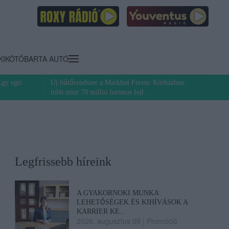
KIKÖTŐ
BARTA AUTÓ
Egy egri
Új hűtőrendszer a Markhot Ferenc Kórházban:
több mint 70 millió forintos fejl...
Legfrissebb híreink
A GYAKORNOKI MUNKA:
LEHETŐSÉGEK ÉS KIHÍVÁSOK A
KARRIER KE...
2026. augusztus 09
|
Promóció