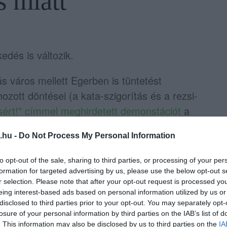
s miatt
edés is változik.
s város mellett Egerben is tüntetést
ott döntései (a kata-szigorítás és a rezsi-
sért!" címmel meghirdetett demonstációt
a
 területen) fogják indítani szerda este 18
.hu -
Do Not Process My Personal Information
s több, szimbolikus épület előtt is megállnak,
iskoláknál, a kórháznál és még az
to opt-out of the sale, sharing to third parties, or processing of your per
formation for targeted advertising by us, please use the below opt-out s
r selection. Please note that after your opt-out request is processed y
eing interest-based ads based on personal information utilized by us or
disclosed to third parties prior to your opt-out. You may separately opt-
kísér minket, teljes útzárat biztosítva az
losure of your personal information by third parties on the IAB’s list of
. This information may also be disclosed by us to third parties on the
IA