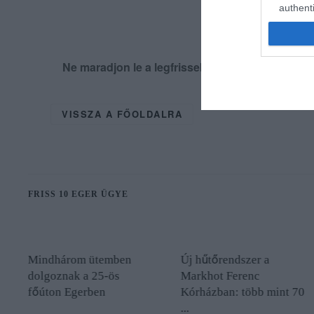
authenti
Ne maradjon le a legfrissebb hírekről, kövess
VISSZA A FŐOLDALRA
FRISS 10 EGER ÜGYE
Mindhárom ütemben
Új hűtőrendszer a
dolgoznak a 25-ös
Markhot Ferenc
főúton Egerben
Kórházban: több mint 70
...