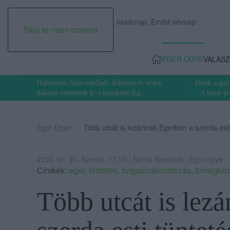
2026. augusztus 09., vasárnap, Emőd névnap
Skip to main content
EGER ÜGYE
VÁLASZ
Halmentés Szarvaskőnél: őshonos és védett
Hírek a ga
halakat mentettek ki a kiszáradó Eg...
– A kínai p
Eger Ügye
Több utcát is lezártnak Egerben a szerda esti
2022. júl. 20. Szerda, 17:03 | Barna Benedek | Eger ügye
Címkék:
eger
,
tüntetés
,
forgalomkorlátozás
,
tömegköz
Több utcát is lez