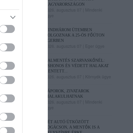
MAGYARORSZÁGON
2026. augusztus 07
|
Mindenki
ügye
MINDHÁROM ÜTEMBEN
DOLGOZNAK A 25-ÖS FŐÚTON
EGERBEN
2026. augusztus 07
|
Eger ügye
HALMENTÉS SZARVASKŐNÉL:
ŐSHONOS ÉS VÉDETT HALAKAT
MENTETT...
2026. augusztus 07
|
Környék ügye
ZÁPOROK, ZIVATAROK
KIALAKULHATNAK
2026. augusztus 07
|
Mindenki
ügye
KÉT AUTÓ ÜTKÖZÖTT
BOGÁCSON, A MENTŐK IS A
HELYSZÍNRE ÉRKE...