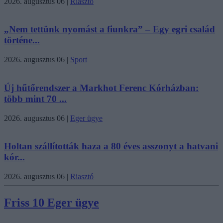
2026. augusztus 06
|
Riasztó
„Nem tettünk nyomást a fiunkra” – Egy egri család
történe...
2026. augusztus 06
|
Sport
Új hűtőrendszer a Markhot Ferenc Kórházban:
több mint 70 ...
2026. augusztus 06
|
Eger ügye
Holtan szállították haza a 80 éves asszonyt a hatvani
kór...
2026. augusztus 06
|
Riasztó
Friss 10 Eger ügye