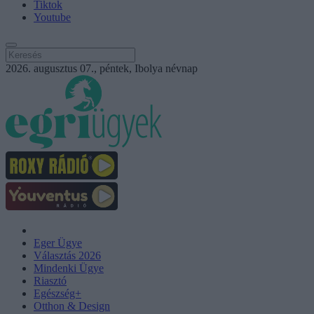
Tiktok
Youtube
2026. augusztus 07., péntek, Ibolya névnap
Eger Ügye
Választás 2026
Mindenki Ügye
Riasztó
Egészség+
Otthon & Design