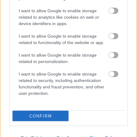
2026. augusztus 07
|
Promóció
I want to allow Google to enable storage
related to analytics like cookies on web or
Újraindulnak a korábban leállított szolgáltatások az
device identifiers in apps.
egri...
I want to allow Google to enable storage
2026. augusztus 07
|
Eger ügye
related to functionality of the website or app.
Tíz éve nem volt ilyen alacsony az infláció
I want to allow Google to enable storage
Magyarországon
related to personalization.
2026. augusztus 07
|
Mindenki ügye
I want to allow Google to enable storage
related to security, including authentication
functionality and fraud prevention, and other
Mindhárom ütemben dolgoznak a 25-ös főúton
user protection.
Egerben
2026. augusztus 07
|
Eger ügye
CONFIRM
Halmentés Szarvaskőnél: őshonos és védett halakat
mentett...