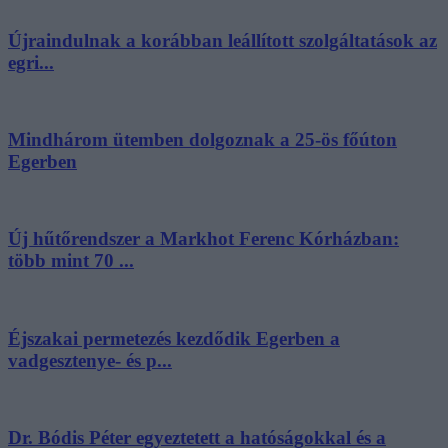
Újraindulnak a korábban leállított szolgáltatások az
egri...
Mindhárom ütemben dolgoznak a 25-ös főúton
Egerben
Új hűtőrendszer a Markhot Ferenc Kórházban:
több mint 70 ...
Éjszakai permetezés kezdődik Egerben a
vadgesztenye- és p...
Dr. Bódis Péter egyeztetett a hatóságokkal és a