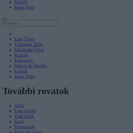
Kikötő
Barta Autó
Eger Ügye
Választás 2026
Mindenki Ügye
Riasztó
Egészség+
Otthon & Design
Kikötő
Barta Autó
További rovatok
Állás
Eger Outlet
Zöld hírek
Sport
Programok
Környék ügye