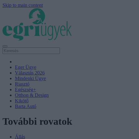
Skip to main content
Eger Ügye
Választás 2026
Mindenki Ügye
Riasztó
Egészség+
Otthon & Design
Kikötő
Barta Autó
További rovatok
Állás