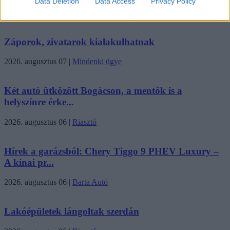
Data Deletion
Data Access
Privacy Policy
2026. augusztus 07
|
Környék ügye
Záporok, zivatarok kialakulhatnak
2026. augusztus 07
|
Mindenki ügye
Két autó ütközött Bogácson, a mentők is a
helyszínre érke...
2026. augusztus 06
|
Riasztó
Hírek a garázsból: Chery Tiggo 9 PHEV Luxury –
A kínai pr...
2026. augusztus 06
|
Barta Autó
Lakóépületek lángoltak szerdán