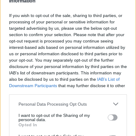
Information
2025. okt. 15. Szerda, 08:50 | Csarnó Ákos | Eger ügye
If you wish to opt-out of the sale, sharing to third parties, or
Címkék:
Eger
,
róka
processing of your personal or sensitive information for
Több helyen is rókát láttak Egerben az
targeted advertising by us, please use the below opt-out
section to confirm your selection. Please note that after your
utóbbi napokban
opt-out request is processed you may continue seeing
interest-based ads based on personal information utilized by
us or personal information disclosed to third parties prior to
your opt-out. You may separately opt-out of the further
Az utóbbi napokban több egri lakos is jelezte, hogy rókát látott a
város különböző pontjain – köztük lakóövezetekben és parkok
disclosure of your personal information by third parties on the
közelében is. A beszámolók szerint a vadállatok főként a kora
IAB’s list of downstream participants. This information may
reggeli és esti órákban bukkantak fel, legutóbb az Vörösmarty út,
also be disclosed by us to third parties on the
IAB’s List of
Buszpályaudvar, a Vécsey-völgy,
Almagyar
és a Maklári utca
Downstream Participants
that may further disclose it to other
környékén.
third parties.
A szakemberek szerint a jelenség nem egyedi: az őszi időszakban a
Please note that this website/app uses one or more Google
fiatal rókák gyakrabban merészkednek be a településekre élelem
Personal Data Processing Opt Outs
után kutatva. Az erdei élőhelyekről kiszorulva a városi környezetben
services and may gather and store information including but
is könnyen találnak táplálékot – hulladékot, madarakat, rágcsálókat.
not limited to your visit or usage behaviour. You may click to
I want to opt-out of the Sharing of my
personal data.
grant or deny consent to Google and its third-party tags to
indexkép:
Kerülje el Egert az elkerülő út!
Opted In
use your data for below specified purposes in below Google
consent section.