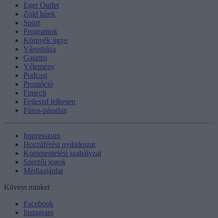
Eger Outlet
Zöld hírek
Sport
Programok
Környék ügye
Városháza
Gasztro
Vélemény
Podcast
Promóció
Fintech
Fejleszd lelkesen
Páros-páratlan
Impresszum
Hozzáférési nyilatkozat
Kommentelési szabályzat
Szerzői jogok
Médiaajánlat
Kövess minket
Facebook
Instagram