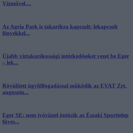
Vízművel,...
Az Agria Park is takarékra kapcsolt: lekapcsolt
fényekkel...
Újabb víztakarékossági intézkedéseket vezet be Eger
– lek...
Rövidített ügyfélfogadással működik az EVAT Zrt.
augusztu...
Eger SE: nem ivóvízzel öntözik az Északi Sporttelep
füves...