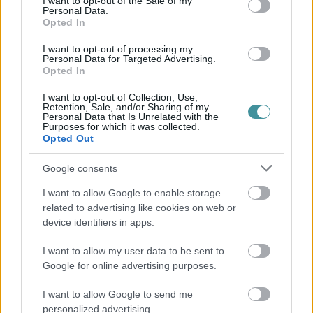
I want to opt-out of the Sale of my
Personal Data.
Ne maradjon le a legfrissebb hírekről, kövessen bennünket az
Opted In
EGRI ÜGYEK Google Hírek oldalán!
I want to opt-out of processing my
Vissza a főoldalra
Personal Data for Targeted Advertising.
Opted In
I want to opt-out of Collection, Use,
Retention, Sale, and/or Sharing of my
Personal Data that Is Unrelated with the
Purposes for which it was collected.
Opted Out
Legfrissebb híreink
Google consents
I want to allow Google to enable storage
Több mint egy hónap is lehet, mire teljesen
related to advertising like cookies on web or
újraindul a p...
device identifiers in apps.
2026. augusztus 07
|
Mindenki ügye
I want to allow my user data to be sent to
Google for online advertising purposes.
Tanulj németül otthonról: a digitális tanulás előnyei
I want to allow Google to send me
personalized advertising.