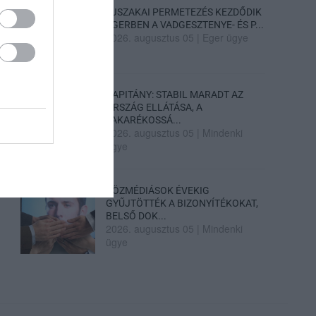
ÉJSZAKAI PERMETEZÉS KEZDŐDIK
EGERBEN A VADGESZTENYE- ÉS P...
2026. augusztus 05
|
Eger ügye
KAPITÁNY: STABIL MARADT AZ
ORSZÁG ELLÁTÁSA, A
TAKARÉKOSSÁ...
2026. augusztus 05
|
Mindenki
ügye
KÖZMÉDIÁSOK ÉVEKIG
GYŰJTÖTTÉK A BIZONYÍTÉKOKAT,
BELSŐ DOK...
2026. augusztus 05
|
Mindenki
ügye