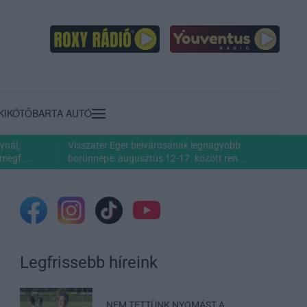
KIKÖTŐ
BARTA AUTÓ
ynál,
Visszatér Eger belvárosának legnagyobb
megf...
borünnepe: augusztus 12-17. között ren...
Legfrissebb híreink
„NEM TETTÜNK NYOMÁST A