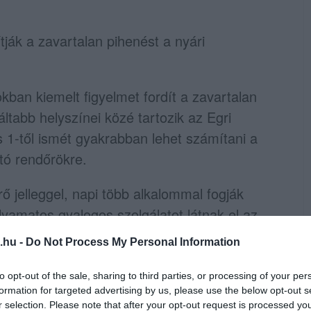
ítják a zavartalan pihenést a nyári
ban kiemelt figyelmet fordít a zavartalan
áltabb helyszínei közé tartozik az Egri
us 1-től ismét gyakrabban lehet számítani a
átó rendőrökre.
 jelleggel, napi több alkalommal fogják
olyamatos gyalogos szolgálatot látnak el az
e céljából, továbbá bűn- és baleset-
.hu -
Do Not Process My Personal Information
to opt-out of the sale, sharing to third parties, or processing of your per
r József r. alezredes 2016. június 28-án,
formation for targeted advertising by us, please use the below opt-out s
r selection. Please note that after your opt-out request is processed y