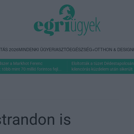
TÁS 2026
MINDENKI ÜGYE
RIASZTÓ
EGÉSZSÉG+
OTTHON & DESIGN
dszer a Markhot Ferenc
Eloltották a tüzet Dédestapolcsán
több mint 70 millió forintos fejl...
kilencórás küzdelem után sikerült 
strandon is