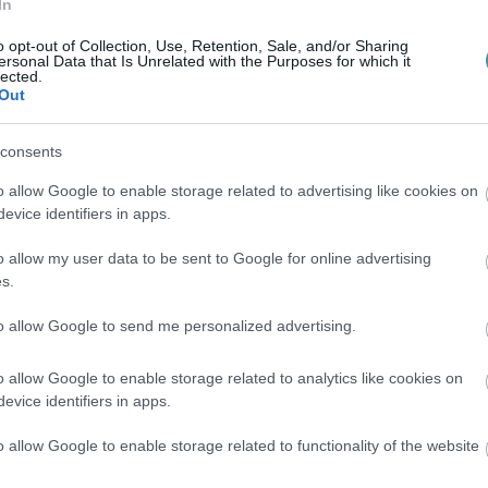
In
en bennünket az EGRI ÜGYEK Google Hírek oldalán!
o opt-out of Collection, Use, Retention, Sale, and/or Sharing
ersonal Data that Is Unrelated with the Purposes for which it
lected.
Out
consents
o allow Google to enable storage related to advertising like cookies on
evice identifiers in apps.
o allow my user data to be sent to Google for online advertising
s.
to allow Google to send me personalized advertising.
o allow Google to enable storage related to analytics like cookies on
evice identifiers in apps.
o allow Google to enable storage related to functionality of the website