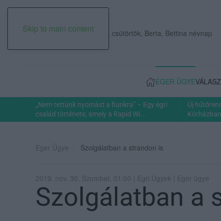
Skip to main content
2026. augusztus 06., csütörtök, Berta, Bettina névnap
EGER ÜGYE
VÁLASZ
„Nem tettünk nyomást a fiunkra” – Egy egri
Új hűtőren
család története, amely a Rapid Wi...
Kórházban: 
Eger Ügye
Szolgálatban a strandon is
2019. nov. 30. Szombat, 01:00 | Egri Ügyek | Eger ügye
Szolgálatban a 