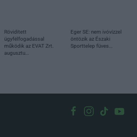
Rövidített
Eger SE: nem ivóvízzel
ügyfélfogadással
öntözik az Északi
működik az EVAT Zrt.
Sporttelep füves...
augusztu...