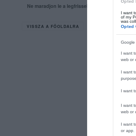
Opted 
Ne maradjon le a legfrissebb hírekről, kövess
I want t
of my P
was col
VISSZA A FŐOLDALRA
Opted 
Google 
I want t
web or d
I want t
purpose
I want 
I want t
web or d
I want t
or app.