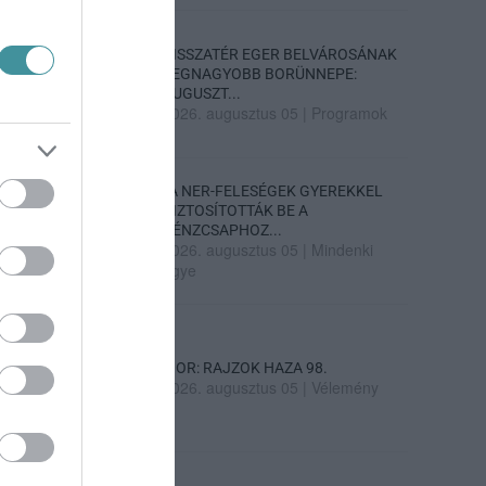
VISSZATÉR EGER BELVÁROSÁNAK
LEGNAGYOBB BORÜNNEPE:
AUGUSZT...
2026. augusztus 05
|
Programok
„A NER-FELESÉGEK GYEREKKEL
BIZTOSÍTOTTÁK BE A
PÉNZCSAPHOZ...
2026. augusztus 05
|
Mindenki
ügye
SIOR: RAJZOK HAZA 98.
2026. augusztus 05
|
Vélemény