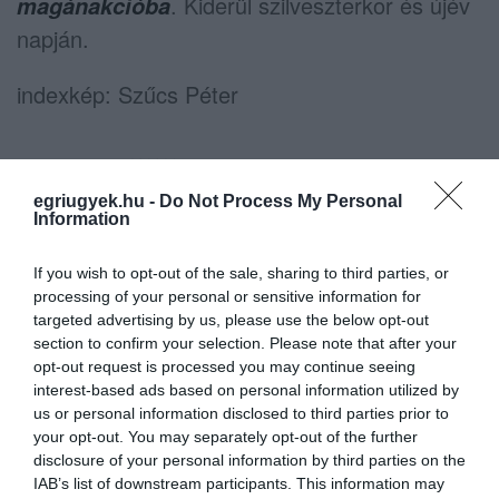
. Kiderül szilveszterkor és újév
magánakcióba
napján.
indexkép: Szűcs Péter
egriugyek.hu -
Do Not Process My Personal
Information
Ne maradjon le a legfrissebb hírekről, kövessen
bennünket az EGRI ÜGYEK Google Hírek oldalán!
If you wish to opt-out of the sale, sharing to third parties, or
processing of your personal or sensitive information for
targeted advertising by us, please use the below opt-out
section to confirm your selection. Please note that after your
VISSZA A FŐOLDALRA
opt-out request is processed you may continue seeing
interest-based ads based on personal information utilized by
us or personal information disclosed to third parties prior to
your opt-out. You may separately opt-out of the further
disclosure of your personal information by third parties on the
IAB’s list of downstream participants. This information may