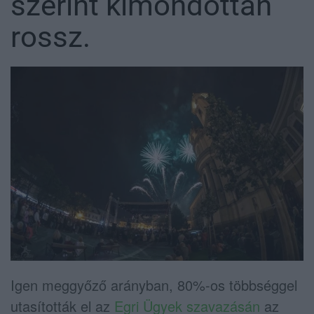
szerint kimondottan
rossz.
Igen meggyőző arányban, 80%-os többséggel
utasították el az
Egri Ügyek szavazásán
az