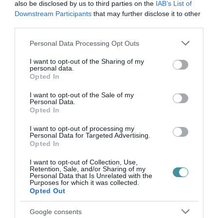
also be disclosed by us to third parties on the
IAB’s List of
Downstream Participants
that may further disclose it to other
Legfrissebb híreink
third parties.
Please note that this website/app uses one or more Google
Personal Data Processing Opt Outs
services and may gather and store information including but
35 PERCES TANÓRÁK ÉS KEVESEBB HÁZI
not limited to your visit or usage behaviour. You may click to
I want to opt-out of the Sharing of my
FELADAT JÖHET AZ ALSÓ ...
personal data.
grant or deny consent to Google and its third-party tags to
2026. augusztus 08
|
Mindenki ügye
Opted In
use your data for below specified purposes in below Google
consent section.
I want to opt-out of the Sale of my
Personal Data.
Opted In
I want to opt-out of processing my
Personal Data for Targeted Advertising.
BAKA ANDRÁST JELÖLI KÖZTÁRSASÁGI
Opted In
ELNÖKNEK A TISZA
2026. augusztus 08
|
Mindenki ügye
I want to opt-out of Collection, Use,
Retention, Sale, and/or Sharing of my
Personal Data that Is Unrelated with the
Purposes for which it was collected.
Opted Out
Google consents
ÚJ MAGYAR KÜLÜGYI STRATÉGIA KÉSZÜL,