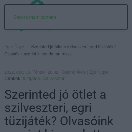
Skip to main content
Eger Ügye
Szerinted jó ötlet a szilveszteri, egri tüzijáték?
Olvasóink szerint kimondottan rossz.
2022. dec. 30. Péntek, 20:32 | Csarnó Ákos | Eger ügye
Címkék:
tűzijáték
,
szilveszter
Szerinted jó ötlet a
szilveszteri, egri
tüzijáték? Olvasóink