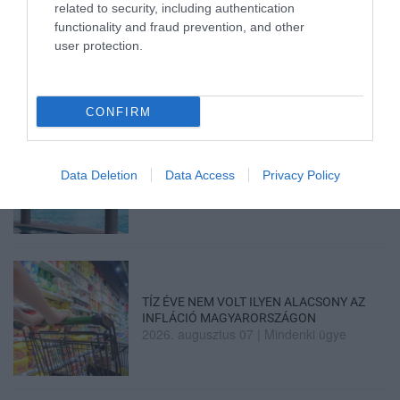
related to security, including authentication
TANULJ NÉMETÜL OTTHONRÓL: A
functionality and fraud prevention, and other
DIGITÁLIS TANULÁS ELŐNYEI
user protection.
2026. augusztus 07
|
Promóció
CONFIRM
ÚJRAINDULNAK A KORÁBBAN
Data Deletion
Data Access
Privacy Policy
LEÁLLÍTOTT SZOLGÁLTATÁSOK AZ EGRI...
2026. augusztus 07
|
Eger ügye
TÍZ ÉVE NEM VOLT ILYEN ALACSONY AZ
INFLÁCIÓ MAGYARORSZÁGON
2026. augusztus 07
|
Mindenki ügye