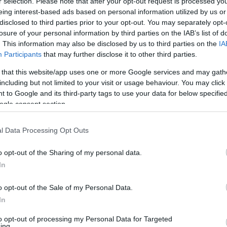
r selection. Please note that after your opt-out request is processed y
eing interest-based ads based on personal information utilized by us or
disclosed to third parties prior to your opt-out. You may separately opt-
losure of your personal information by third parties on the IAB’s list of
. This information may also be disclosed by us to third parties on the
IA
en bennünket az EGRI ÜGYEK Google Hírek oldalán!
Participants
that may further disclose it to other third parties.
 that this website/app uses one or more Google services and may gath
including but not limited to your visit or usage behaviour. You may click 
 to Google and its third-party tags to use your data for below specifi
ogle consent section.
l Data Processing Opt Outs
o opt-out of the Sharing of my personal data.
In
o opt-out of the Sale of my Personal Data.
In
to opt-out of processing my Personal Data for Targeted
ing.