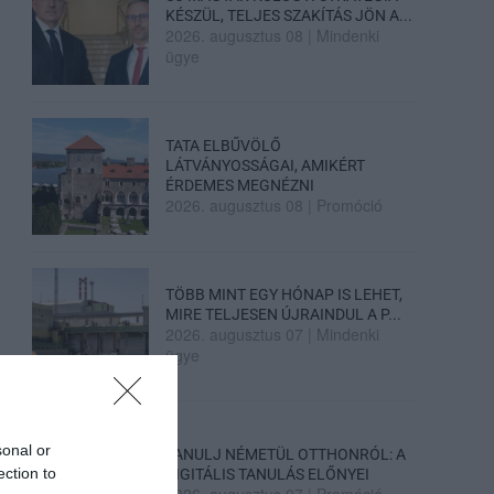
KÉSZÜL, TELJES SZAKÍTÁS JÖN A...
2026. augusztus 08
|
Mindenki
ügye
TATA ELBŰVÖLŐ
LÁTVÁNYOSSÁGAI, AMIKÉRT
ÉRDEMES MEGNÉZNI
2026. augusztus 08
|
Promóció
TÖBB MINT EGY HÓNAP IS LEHET,
MIRE TELJESEN ÚJRAINDUL A P...
2026. augusztus 07
|
Mindenki
ügye
sonal or
TANULJ NÉMETÜL OTTHONRÓL: A
ection to
DIGITÁLIS TANULÁS ELŐNYEI