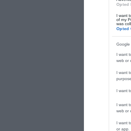
Opted 
I want t
of my P
was col
Opted 
Google 
I want t
web or d
I want t
purpose
I want 
I want t
web or d
I want t
or app.