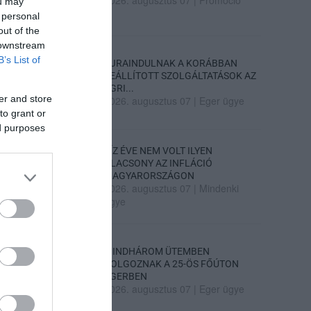
2026. augusztus 07
|
Promóció
ou may
 personal
out of the
 downstream
B’s List of
ÚJRAINDULNAK A KORÁBBAN
LEÁLLÍTOTT SZOLGÁLTATÁSOK AZ
EGRI...
er and store
2026. augusztus 07
|
Eger ügye
to grant or
ed purposes
TÍZ ÉVE NEM VOLT ILYEN
ALACSONY AZ INFLÁCIÓ
MAGYARORSZÁGON
2026. augusztus 07
|
Mindenki
ügye
MINDHÁROM ÜTEMBEN
DOLGOZNAK A 25-ÖS FŐÚTON
EGERBEN
2026. augusztus 07
|
Eger ügye