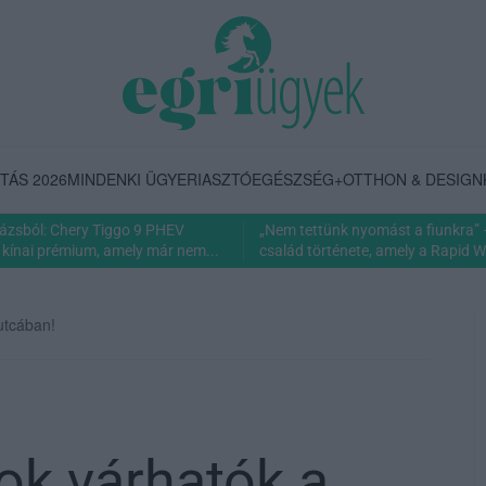
TÁS 2026
MINDENKI ÜGYE
RIASZTÓ
EGÉSZSÉG+
OTTHON & DESIGN
rázsból: Chery Tiggo 9 PHEV
„Nem tettünk nyomást a fiunkra” 
 kínai prémium, amely már nem...
család története, amely a Rapid Wi
utcában!
ok várhatók a