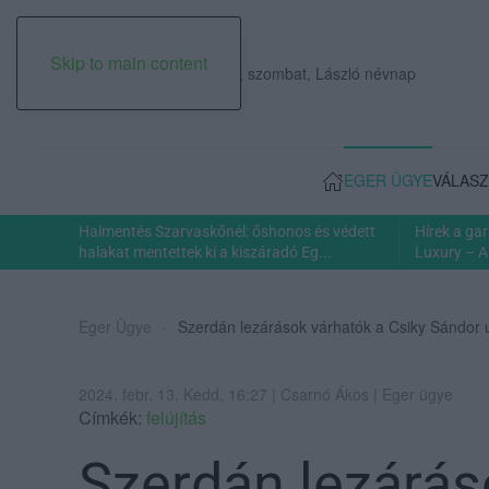
Skip to main content
2026. augusztus 08., szombat, László névnap
EGER ÜGYE
VÁLASZ
Halmentés Szarvaskőnél: őshonos és védett
Hírek a ga
halakat mentettek ki a kiszáradó Eg...
Luxury – A
Eger Ügye
Szerdán lezárások várhatók a Csiky Sándor 
2024. febr. 13. Kedd, 16:27 | Csarnó Ákos | Eger ügye
Címkék:
felújítás
Szerdán lezárás