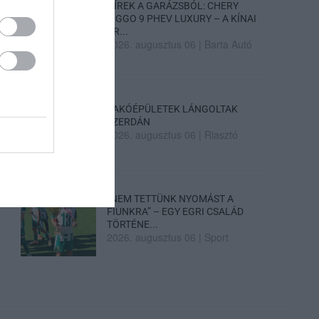
HÍREK A GARÁZSBÓL: CHERY
TIGGO 9 PHEV LUXURY – A KÍNAI
PR...
2026. augusztus 06
|
Barta Autó
LAKÓÉPÜLETEK LÁNGOLTAK
SZERDÁN
2026. augusztus 06
|
Riasztó
„NEM TETTÜNK NYOMÁST A
FIUNKRA” – EGY EGRI CSALÁD
TÖRTÉNE...
2026. augusztus 06
|
Sport