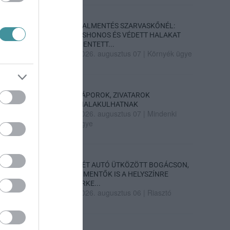
HALMENTÉS SZARVASKŐNÉL:
ŐSHONOS ÉS VÉDETT HALAKAT
MENTETT...
2026. augusztus 07
|
Környék ügye
ZÁPOROK, ZIVATAROK
KIALAKULHATNAK
2026. augusztus 07
|
Mindenki
ügye
KÉT AUTÓ ÜTKÖZÖTT BOGÁCSON,
A MENTŐK IS A HELYSZÍNRE
ÉRKE...
2026. augusztus 06
|
Riasztó