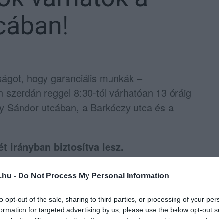
cában!
ságot, hogy garanciális munkák –
n szerdán reggel 8:30-tól várhatóan 13 óráig
ky Sándor utcában, a Barkóczy utca és a
t irányban biztosítva lesz.
zott figyelemmel és óvatossággal
.hu -
Do Not Process My Personal Information
to opt-out of the sale, sharing to third parties, or processing of your per
formation for targeted advertising by us, please use the below opt-out s