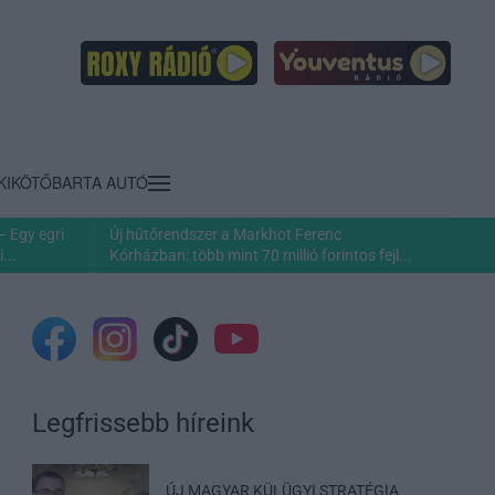
KIKÖTŐ
BARTA AUTÓ
– Egy egri
Új hűtőrendszer a Markhot Ferenc
...
Kórházban: több mint 70 millió forintos fejl...
Legfrissebb híreink
ÚJ MAGYAR KÜLÜGYI STRATÉGIA