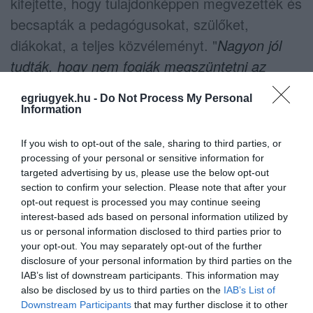
kifejtette, hogy tulajdonképpen megvezették és
becsapták a pedagógusokat, szülőket,
diákokat, a teljes közvéleményt. "
Nagyon jól
tudták, hogy nem fogják megszüntetni az
intézményt, nem fogják átalakítani az
egriugyek.hu -
Do Not Process My Personal
iskolafenntartás rendszerét. Nemhogy
Information
visszafordulnának, hanem tovább tolják azt a
If you wish to opt-out of the sale, sharing to third parties, or
bizonyos biciklit a rossz irányba. A teljes
processing of your personal or sensitive information for
államosítás újra csődbe fogja vinni a KLIK-et.
targeted advertising by us, please use the below opt-out
Az iskolák működtetésének átvételére nincs
section to confirm your selection. Please note that after your
opt-out request is processed you may continue seeing
elég forrás, még akkor sem, ha emiatt
interest-based ads based on personal information utilized by
megsarcolják most az önkormányzatokat. Még
us or personal information disclosed to third parties prior to
your opt-out. You may separately opt-out of the further
a saját tiltakozó polgármestereikkel is szembe
disclosure of your personal information by third parties on the
mennek, már ahol van egyáltalán tiltakozás."
IAB’s list of downstream participants. This information may
also be disclosed by us to third parties on the
IAB’s List of
Downstream Participants
that may further disclose it to other