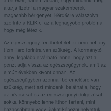
a béreket, hanem abban, hogy mindenki meg
akarja fizetni a magyar szakemberek
magasabb bérigényét. Kérdésre válaszolva
szerinte a KLIK-el az a legnagyobb probléma,
hogy még létezik.
Az egészségügy rendbetételéhez nem néhány
tízmilliárd forintra van szükség. A kormánytól
annyi legalább elvárható lenne, hogy azt a
pénzt adja vissza az egészségügynek, amit az
elmúlt években kivont onnan. Az
egészségügyben azonnali béremelésre van
szükség, mert azt mindenki beláthatja, hogy
az orvosokat és az egészségügyi dolgozókat
sokkal könnyebb lenne itthon tartani, mint
hazacsábítani vagy újakat képezni helyettük.