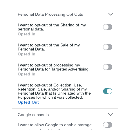
third parties.
"Az egri közgyűlésben a korábbi időszakban,
Please note that this website/app uses one or more Google
Personal Data Processing Opt Outs
services and may gather and store information including but
ha az ellenzék bírálta valamilyen ügy kapcsán
not limited to your visit or usage behaviour. You may click to
I want to opt-out of the Sharing of my
a KLIK működését, a kormánypárti képviselők
personal data.
grant or deny consent to Google and its third-party tags to
Opted In
use your data for below specified purposes in below Google
közölték, hogy minden rendben van. Amikor
consent section.
I want to opt-out of the Sale of my
már a minisztérium is kénytelen volt elismerni a
Personal Data.
Opted In
gondokat, akkor az volt a reakció, hogy igen
voltak problémák, de a kormány hamarosan
I want to opt-out of processing my
Personal Data for Targeted Advertising.
mindent megold és jöttek a fentebb említett
Opted In
félrevezető állítások. Mikor az április
I want to opt-out of Collection, Use,
Retention, Sale, and/or Sharing of my
közgyűlésen felvetettem, hogy jelezzük a
Personal Data that Is Unrelated with the
Purposes for which it was collected.
kormány felé, hogy a város szeretné
Opted Out
visszakapni a fenntartói jogokat, az volt a
Google consents
válasz, hogy a kiválóan működik a jelenlegi
felállás, azaz hogy a KLIK a fenntartó és a
I want to allow Google to enable storage