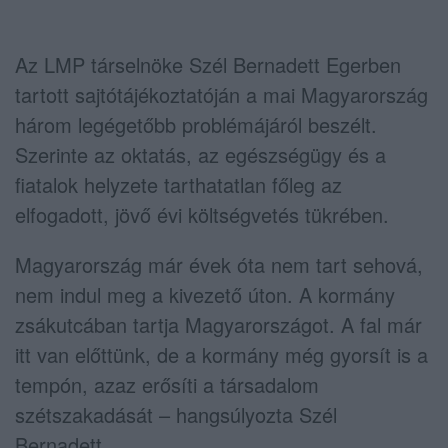
Az LMP társelnöke Szél Bernadett Egerben
tartott sajtótájékoztatóján a mai Magyarország
három legégetőbb problémájáról beszélt.
Szerinte az oktatás, az egészségügy és a
fiatalok helyzete tarthatatlan főleg az
elfogadott, jövő évi költségvetés tükrében.
Magyarorszá
g m
ár
é
vek
ó
ta nem tart sehová,
nem indul meg a kivezető úton. A kormány
zsákutcában tartja Magyarorszá
got. A fal m
ár
itt van előttünk, de a kormány m
é
g gyorsí
t is a
temp
ó
n, azaz erősí
ti a t
ársadalom
sz
é
tszakadását – hangsúlyozta Szél
Bernadett.