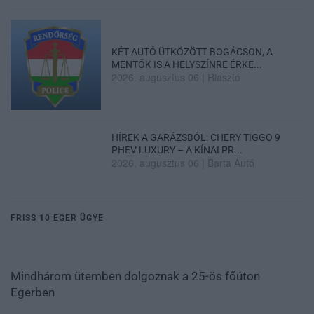
KÉT AUTÓ ÜTKÖZÖTT BOGÁCSON, A
MENTŐK IS A HELYSZÍNRE ÉRKE...
2026. augusztus 06
|
Riasztó
HÍREK A GARÁZSBÓL: CHERY TIGGO 9
PHEV LUXURY – A KÍNAI PR...
2026. augusztus 06
|
Barta Autó
FRISS 10 EGER ÜGYE
Mindhárom ütemben dolgoznak a 25-ös főúton
Egerben