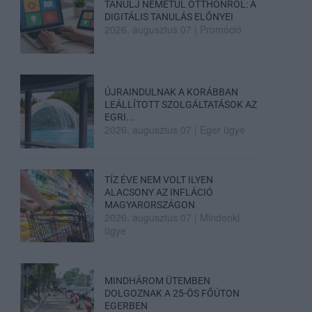
TANULJ NÉMETÜL OTTHONRÓL: A
DIGITÁLIS TANULÁS ELŐNYEI
2026. augusztus 07
|
Promóció
ÚJRAINDULNAK A KORÁBBAN
LEÁLLÍTOTT SZOLGÁLTATÁSOK AZ
EGRI...
2026. augusztus 07
|
Eger ügye
TÍZ ÉVE NEM VOLT ILYEN
ALACSONY AZ INFLÁCIÓ
MAGYARORSZÁGON
2026. augusztus 07
|
Mindenki
ügye
MINDHÁROM ÜTEMBEN
DOLGOZNAK A 25-ÖS FŐÚTON
EGERBEN