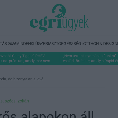
TÁS 2026
MINDENKI ÜGYE
RIASZTÓ
EGÉSZSÉG+
OTTHON & DESIGN
rázsból: Chery Tiggo 9 PHEV
„Nem tettünk nyomást a fiunkra” 
 kínai prémium, amely már nem...
család története, amely a Rapid Wi
abda, de bizonytalan a jövő
ás
,
szécsi zoltán
rős alapokon áll