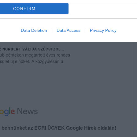
CONFIRM
Data Deletion
Data Access
Privacy Policy
 NORBERT VÁLTJA SZÉCSI ZOL...
lub pénteken megtartott éves rendes
ület új elnökét. A közgyűlésen a
en bennünket az EGRI ÜGYEK Google Hírek oldalán!