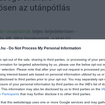
ösen az utánpótlás
ján olvashatnak
teljes terjedelemben -
állt. Mint fogalmazott, a klub tíz
elsőházi rájátszásba, több esetben egyedüli
.hu -
Do Not Process My Personal Information
yítja, hogy Eger továbbra is képes felvenni a
to opt-out of the sale, sharing to third parties, or processing of your per
formation for targeted advertising by us, please use the below opt-out s
érme emelkedett ki, amelyet Szécsi különösen
r selection. Please note that after your opt-out request is processed y
eing interest-based ads based on personal information utilized by us or
 szoros döntő tükrében. A női felnőtt
disclosed to third parties prior to your opt-out. You may separately opt-
k – köztük Tomori Gréta, Urbin Zsófi vagy
losure of your personal information by third parties on the IAB’s list of
. This information may also be disclosed by us to third parties on the
IA
sra ad okot.
Participants
that may further disclose it to other third parties.
st kezd beérni az elmúlt évek tudatos
 that this website/app uses one or more Google services and may gath