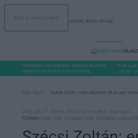
Skip to main content
2026. augusztus 07., péntek, Ibolya névnap
EGER ÜGYE
VÁLASZ
Halmentés Szarvaskőnél: őshonos és védett
Hírek a ga
halakat mentettek ki a kiszáradó Eg...
Luxury – A
Eger Ügye
Szécsi Zoltán: erős alapokon áll az egri vízil
2026. jún. 17. Szerda, 08:08 | Csarnó Ákos | Eger ügye
Címkék:
Eger
,
egri vízilabda klub
,
vízilabda
,
utánpótl
Szécsi Zoltán: e