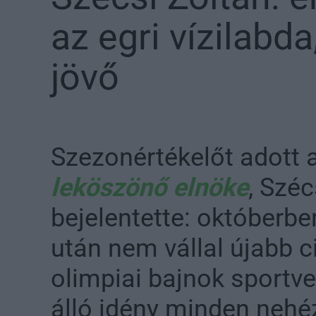
az egri vízilabda
jövő
Szezonértékelőt adott a
leköszönő elnöke
, Széc
bejelentette: októberb
után nem vállal újabb 
olimpiai bajnok sportv
álló idény minden nehé