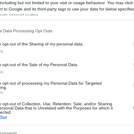
including but not limited to your visit or usage behaviour. You may click 
t játékosokat nevelnek, miközben a gyermek-
 to Google and its third-party tags to use your data for below specifi
versenyképes eredményeket értek el.
ogle consent section.
ette, hogy több tehetséges egri pólós
l Data Processing Opt Outs
át.
o opt-out of the Sharing of my personal data.
 sikeresnek értékelte. Bár a szezon előtt a
In
tudtak úgy igazolni, ahogy szerettek volna,
o opt-out of the Sale of my Personal Data.
 együttes stabilan bejutott a felsőházba.
In
előrébb is végezhettek volna.
to opt-out of processing my Personal Data for Targeted
ing.
jövőről szólt. A leköszönő elnök szerint 2014
In
kilométeres körzetben Eger maradt az
o opt-out of Collection, Use, Retention, Sale, and/or Sharing
kolci póló hanyatlásával egyre több játékos
ersonal Data that Is Unrelated with the Purposes for which it
lected.
ti a klub regionális szerepét.
Out
 a sportfinanszírozás jövője. Szécsi külön
consents