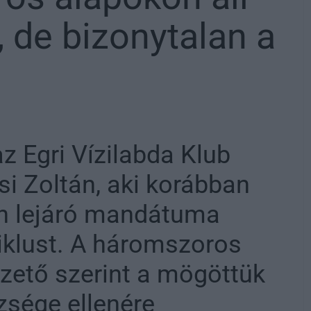
, de bizonytalan a
z Egri Vízilabda Klub
si Zoltán, aki korábban
en lejáró mandátuma
ciklust. A háromszoros
ezető szerint a mögöttük
zsége ellenére