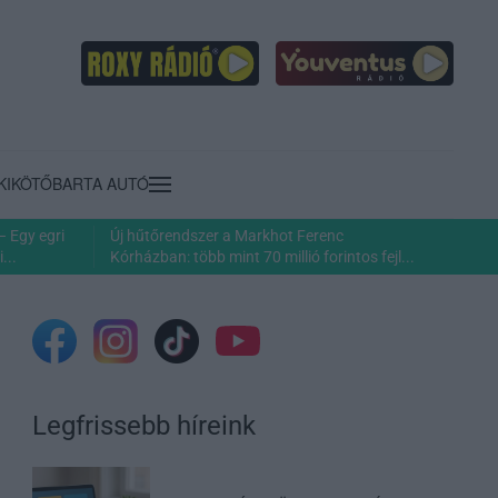
KIKÖTŐ
BARTA AUTÓ
– Egy egri
Új hűtőrendszer a Markhot Ferenc
...
Kórházban: több mint 70 millió forintos fejl...
Legfrissebb híreink