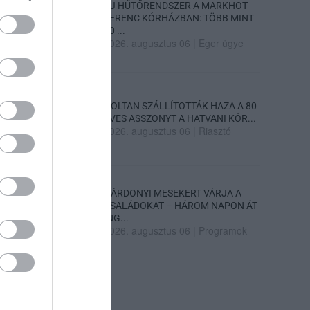
ÚJ HŰTŐRENDSZER A MARKHOT
FERENC KÓRHÁZBAN: TÖBB MINT
70 ...
2026. augusztus 06
|
Eger ügye
HOLTAN SZÁLLÍTOTTÁK HAZA A 80
ÉVES ASSZONYT A HATVANI KÓR...
2026. augusztus 06
|
Riasztó
GÁRDONYI MESEKERT VÁRJA A
CSALÁDOKAT – HÁROM NAPON ÁT
ING...
2026. augusztus 06
|
Programok