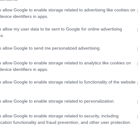
ilyen rendszerben folytatódik az állami
o allow Google to enable storage related to advertising like cookies on
em az egész magyar sportot érinti. Ennek
evice identifiers in apps.
ező idényt erősebb helyzetből kezdheti meg,
o allow my user data to be sent to Google for online advertising
–6. helyért harcolhat.
s.
to allow Google to send me personalized advertising.
 is értelmezhető. Szécsi Zoltán májusban
sok miatt nem indul újra az elnöki
o allow Google to enable storage related to analytics like cookies on
orbert veszi át. A leköszönő klubvezető most
evice identifiers in apps.
ársnak és támogatónak megköszönte az
o allow Google to enable storage related to functionality of the website
o allow Google to enable storage related to personalization.
 egri vízilabda utánpótlása továbbra is az
már nem az, hogy vannak-e tehetségek,
o allow Google to enable storage related to security, including
zírozási és szervezeti környezete lehetővé
cation functionality and fraud prevention, and other user protection.
ljanak felnőtt éljátékosokká
.