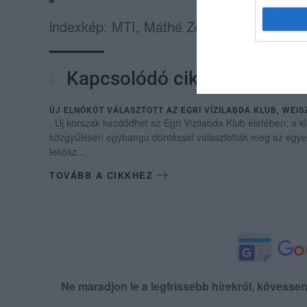
indexkép: MTI, Máthé Zoltán
Kapcsolódó cikkek
ÚJ ELNÖKÖT VÁLASZTOTT AZ EGRI VÍZILABDA KLUB, WEISZ
Új korszak kezdődhet az Egri Vízilabda Klub életében: a k
közgyűlésén egyhangú döntéssel választották meg az egyes
lekösz...
TOVÁBB A CIKKHEZ
Ne maradjon le a legfrissebb hírekről, kövess