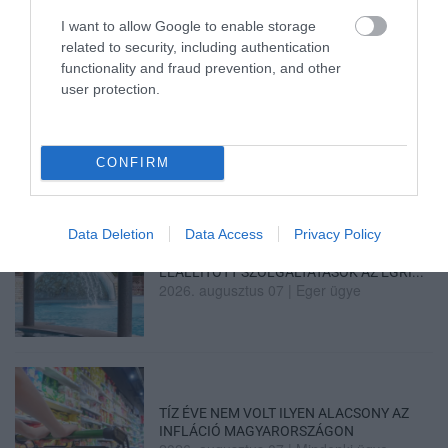
I want to allow Google to enable storage
related to security, including authentication
functionality and fraud prevention, and other
user protection.
TANULJ NÉMETÜL OTTHONRÓL: A
DIGITÁLIS TANULÁS ELŐNYEI
2026. augusztus 07
|
Promóció
CONFIRM
Data Deletion
Data Access
Privacy Policy
ÚJRAINDULNAK A KORÁBBAN
LEÁLLÍTOTT SZOLGÁLTATÁSOK AZ EGRI...
2026. augusztus 07
|
Eger ügye
TÍZ ÉVE NEM VOLT ILYEN ALACSONY AZ
INFLÁCIÓ MAGYARORSZÁGON