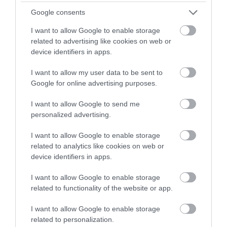
Google consents
I want to allow Google to enable storage
ÚJ MAGYAR KÜLÜGYI STRATÉGIA KÉSZÜL,
related to advertising like cookies on web or
TELJES SZAKÍTÁS JÖN A...
2026. augusztus 08
|
Mindenki ügye
device identifiers in apps.
I want to allow my user data to be sent to
Google for online advertising purposes.
I want to allow Google to send me
TATA ELBŰVÖLŐ LÁTVÁNYOSSÁGAI,
personalized advertising.
AMIKÉRT ÉRDEMES MEGNÉZNI
2026. augusztus 08
|
Promóció
I want to allow Google to enable storage
related to analytics like cookies on web or
device identifiers in apps.
I want to allow Google to enable storage
related to functionality of the website or app.
TÖBB MINT EGY HÓNAP IS LEHET, MIRE
TELJESEN ÚJRAINDUL A P...
I want to allow Google to enable storage
2026. augusztus 07
|
Mindenki ügye
related to personalization.