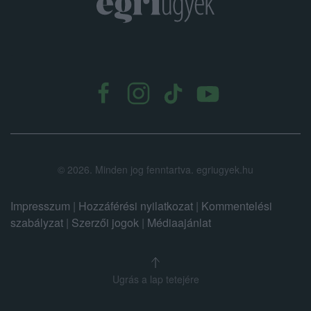
.
©
2026.
Minden jog fenntartva. egriugyek.hu
Impresszum
|
Hozzáférési nyilatkozat
|
Kommentelési
szabályzat
|
Szerzői jogok
|
Médiaajánlat
Ugrás a lap tetejére