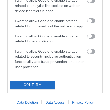
I want to allow Google to enable storage
related to analytics like cookies on web or
device identifiers in apps.
DR. BÓDIS PÉTER EGYEZTETETT A
I want to allow Google to enable storage
HATÓSÁGOKKAL ÉS A VÍZMŰVEL,...
related to functionality of the website or app.
2026. augusztus 04
|
Eger ügye
I want to allow Google to enable storage
related to personalization.
AZ AGRIA PARK IS TAKARÉKRA KAPCSOLT:
I want to allow Google to enable storage
LEKAPCSOLT FÉNYEKKEL...
related to security, including authentication
2026. augusztus 04
|
Eger ügye
functionality and fraud prevention, and other
user protection.
CONFIRM
ÚJABB VÍZTAKARÉKOSSÁGI
INTÉZKEDÉSEKET VEZET BE EGER – LEK...
2026. augusztus 04
|
Eger ügye
Data Deletion
Data Access
Privacy Policy