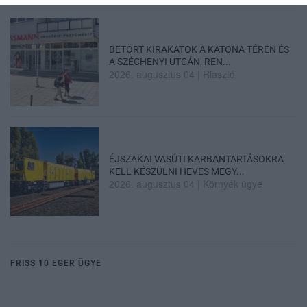
BETÖRT KIRAKATOK A KATONA TÉREN ÉS
A SZÉCHENYI UTCÁN, REN...
2026. augusztus 04
|
Riasztó
ÉJSZAKAI VASÚTI KARBANTARTÁSOKRA
KELL KÉSZÜLNI HEVES MEGY...
2026. augusztus 04
|
Környék ügye
FRISS 10 EGER ÜGYE