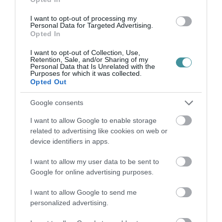
ÉJSZAKAI PERMETEZÉS KEZDŐDIK
EGERBEN A VADGESZTENYE- ÉS P...
2026. augusztus 05
|
Eger ügye
I want to opt-out of processing my
Personal Data for Targeted Advertising.
Opted In
I want to opt-out of Collection, Use,
Retention, Sale, and/or Sharing of my
Personal Data that Is Unrelated with the
Purposes for which it was collected.
KAPITÁNY: STABIL MARADT AZ ORSZÁG
Opted Out
ELLÁTÁSA, A TAKARÉKOSSÁ...
2026. augusztus 05
|
Mindenki ügye
Google consents
I want to allow Google to enable storage
related to advertising like cookies on web or
KÖZMÉDIÁSOK ÉVEKIG GYŰJTÖTTÉK A
device identifiers in apps.
BIZONYÍTÉKOKAT, BELSŐ DOK...
2026. augusztus 05
|
Mindenki ügye
I want to allow my user data to be sent to
Google for online advertising purposes.
I want to allow Google to send me
personalized advertising.
MÉG KÉT NAP TIKKASZTÓ FORRÓSÁG
2026. augusztus 05
|
Mindenki ügye