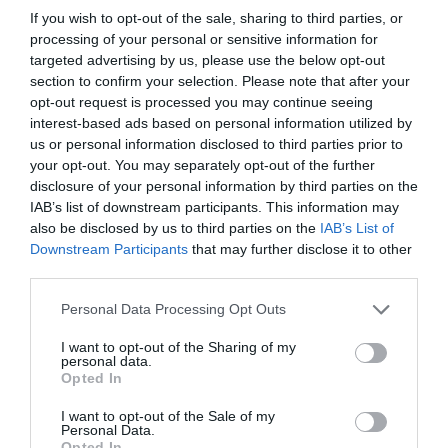
If you wish to opt-out of the sale, sharing to third parties, or
processing of your personal or sensitive information for
targeted advertising by us, please use the below opt-out
VISSZATÉR EGER BELVÁROSÁNAK
section to confirm your selection. Please note that after your
LEGNAGYOBB BORÜNNEPE: AUGUSZT...
2026. augusztus 05
|
Programok
opt-out request is processed you may continue seeing
interest-based ads based on personal information utilized by
us or personal information disclosed to third parties prior to
your opt-out. You may separately opt-out of the further
disclosure of your personal information by third parties on the
IAB’s list of downstream participants. This information may
„A NER-FELESÉGEK GYEREKKEL
also be disclosed by us to third parties on the
IAB’s List of
BIZTOSÍTOTTÁK BE A PÉNZCSAPHOZ...
Downstream Participants
that may further disclose it to other
2026. augusztus 05
|
Mindenki ügye
third parties.
Please note that this website/app uses one or more Google
Personal Data Processing Opt Outs
services and may gather and store information including but
SIOR: RAJZOK HAZA 98.
not limited to your visit or usage behaviour. You may click to
I want to opt-out of the Sharing of my
personal data.
2026. augusztus 05
|
Vélemény
grant or deny consent to Google and its third-party tags to
Opted In
use your data for below specified purposes in below Google
consent section.
I want to opt-out of the Sale of my
Personal Data.
Opted In