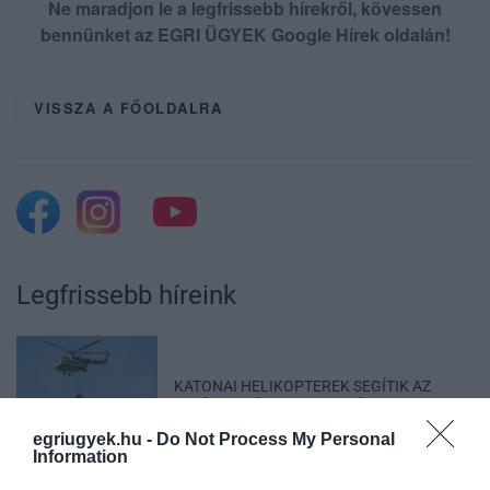
Ne maradjon le a legfrissebb hírekről, kövessen
bennünket az EGRI ÜGYEK Google Hírek oldalán!
VISSZA A FŐOLDALRA
Legfrissebb híreink
KATONAI HELIKOPTEREK SEGÍTIK AZ
OLTÁST A DÉDESTAPOLCSÁNYI...
2026. augusztus 05
|
Riasztó
egriugyek.hu -
Do Not Process My Personal
Information