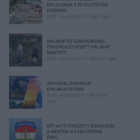
DOLGOZNAK A 25-ÖS FŐÚTON
EGERBEN
2026. augusztus 07
|
Eger ügye
HALMENTÉS SZARVASKŐNÉL:
ŐSHONOS ÉS VÉDETT HALAKAT
MENTETT...
2026. augusztus 07
|
Környék ügye
ZÁPOROK, ZIVATAROK
KIALAKULHATNAK
2026. augusztus 07
|
Mindenki
ügye
KÉT AUTÓ ÜTKÖZÖTT BOGÁCSON,
A MENTŐK IS A HELYSZÍNRE
ÉRKE...