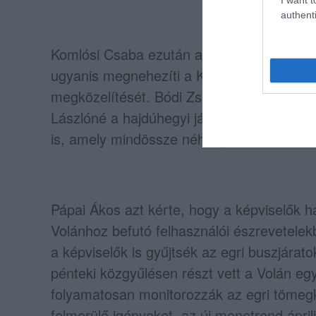
authenti
Komlósi Csaba ezután a 17-es busz visszaá
ugyanis megnehezíti a Kisasszony és a Ha
megközelítését. Bódi Zsolt a megnövekede
Lászlóné a hajdúhegyi járatról kérdezett, 
is, amely mindössze néhány hónapig közle
Pápai Ákos azt kérte, hogy a képviselők h
Volánhoz befutó felhasználói észrevetelekb
a képviselők is gyűjtsék az egri buszjárat
pénteki közgyűlésen részt vett a Volán egyik
folyamatosan monitorozzák az egri tömeg
felmerülő igényeket, az új menetrend ápri