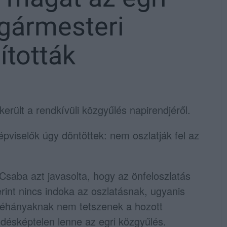
lgármesteri
ították
erült a rendkívüli közgyűlés napirendjéről.
épviselők úgy döntöttek: nem oszlatják fel az
 Csaba azt javasolta, hogy az önfeloszlatás
rint nincs indoka az oszlatásnak, ugyanis
 néhányaknak nem tetszenek a hozott
désképtelen lenne az egri közgyűlés.