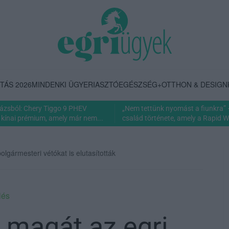
TÁS 2026
MINDENKI ÜGYE
RIASZTÓ
EGÉSZSÉG+
OTTHON & DESIGN
rázsból: Chery Tiggo 9 PHEV
„Nem tettünk nyomást a fiunkra” 
 kínai prémium, amely már nem...
család története, amely a Rapid Wi
olgármesteri vétókat is elutasították
lés
 magát az egri