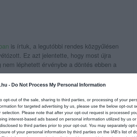
ában
is írtuk, a legutóbbi rendes közgyűlésen
ózott. Ez azt jelentette, hogy most újra
dig nem léphetett érvénybe a döntés ebben a
.hu -
Do Not Process My Personal Information
to opt-out of the sale, sharing to third parties, or processing of your per
 azon belül is a jegyzőkönyvek szöveges
formation for targeted advertising by us, please use the below opt-out s
ló közzétételének biztosítását. A második a
r selection. Please note that after your opt-out request is processed y
eing interest-based ads based on personal information utilized by us or
izsgálat eredményeiről szól. A harmadik
disclosed to third parties prior to your opt-out. You may separately opt-
n és felügyelő bizottságaiban történt
losure of your personal information by third parties on the IAB’s list of