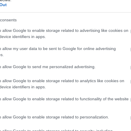
ak, a kiadások a jelenlegi bérlőt terhelik, az
Out
 biztosítania.
consents
o allow Google to enable storage related to advertising like cookies on
evice identifiers in apps.
y értékmegőrző és -növelő beruházás, ami a
o allow my user data to be sent to Google for online advertising
er csak jól jár vele. Földvári Győző
s.
szavait. Végül megszavazták a beruházást.
to allow Google to send me personalized advertising.
o allow Google to enable storage related to analytics like cookies on
evice identifiers in apps.
ült, a buszmenetrend-változás azért került a
 menetrendekkel kapcsolatos lakossági
o allow Google to enable storage related to functionality of the website
 most beépítenének az egri
álmánya, az elmúlt hónapok lakossági
o allow Google to enable storage related to personalization.
zki.
o allow Google to enable storage related to security, including