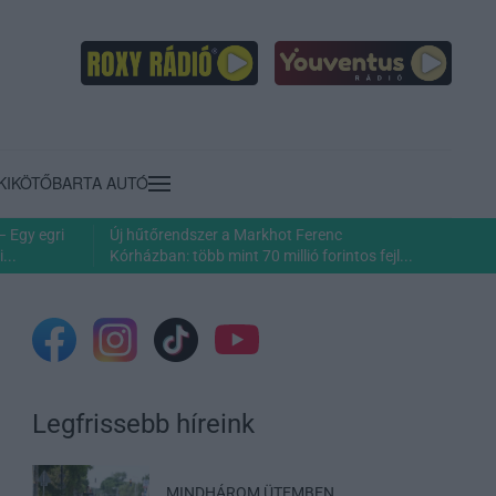
KIKÖTŐ
BARTA AUTÓ
– Egy egri
Új hűtőrendszer a Markhot Ferenc
...
Kórházban: több mint 70 millió forintos fejl...
Legfrissebb híreink
MINDHÁROM ÜTEMBEN