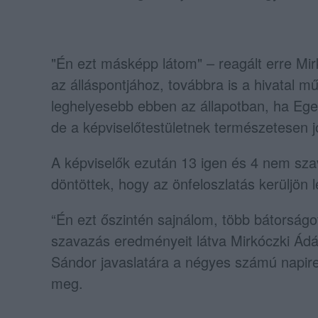
"Én ezt másképp látom" – reagált erre Mi
az álláspontjához, továbbra is a hivatal m
leghelyesebb ebben az állapotban, ha Eger
de a képviselőtestületnek természetesen j
A képviselők ezután 13 igen és 4 nem szava
döntöttek, hogy az önfeloszlatás kerüljön l
“Én ezt őszintén sajnálom, több bátorságo
szavazás eredményeit látva Mirkóczki Ád
Sándor javaslatára a négyes számú napirend
meg.