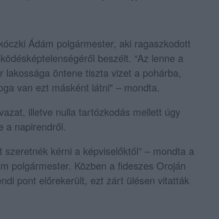
rkóczki Ádám polgármester, aki ragaszkodott
űködésképtelenségéről beszélt. “Az lenne a
 lakossága öntene tiszta vizet a pohárba,
oga van ezt másként látni" – mondta.
zat, illetve nulla tartózkodás mellett úgy
e a napirendről.
t szeretnék kérni a képviselőktől” – mondta a
ám polgármester. Közben a fideszes Oroján
i pont előrekerült, ezt zárt ülésen vitatták