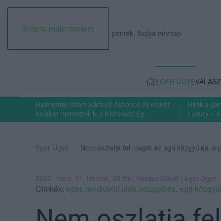
Skip to main content
2026. augusztus 07., péntek, Ibolya névnap
EGER ÜGYE
VÁLASZ
Halmentés Szarvaskőnél: őshonos és védett
Hírek a ga
halakat mentettek ki a kiszáradó Eg...
Luxury – A
Eger Ügye
Nem oszlatja fel magát az egri közgyűlés, a p
2022. márc. 11. Péntek, 08:59 | Kovács Dávid | Eger ügye
Címkék:
eger
,
rendkívüli ülés
,
közgyűlés
,
egri közgyű
Nem oszlatja fel