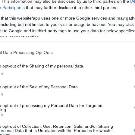
. This information may also be disclosed by us to third parties on the
IA
ént.
Participants
that may further disclose it to other third parties.
étózott kérdést, de a testület a régi döntést
 that this website/app uses one or more Google services and may gath
including but not limited to your visit or usage behaviour. You may click 
kat.
 to Google and its third-party tags to use your data for below specifi
ogle consent section.
i sporttelep
l Data Processing Opt Outs
o opt-out of the Sharing of my personal data.
áiról, valamint az egri buszmenetrend
In
o opt-out of the Sale of my Personal Data.
In
to opt-out of processing my Personal Data for Targeted
ing.
 többek között a beruházás várható teljes
In
is érdeklődött. Mirkóczki arról beszélt: a
o opt-out of Collection, Use, Retention, Sale, and/or Sharing
alószínűleg" több mint 50 millió forintból
ersonal Data that Is Unrelated with the Purposes for which it
lected.