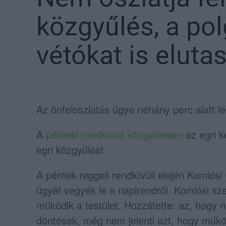
közgyűlés, a po
vétókat is elutas
Az önfeloszlatás ügye néhány perc alatt lek
A
pénteki rendkívüli közgyűlésen
az egri k
egri közgyűlést
A péntek reggeli rendkívüli elején Komlósi
ügyét vegyék le a napirendről. Komlósi sze
működik a testület. Hozzátette: az, hogy
döntések, még nem jelenti azt, hogy műkö