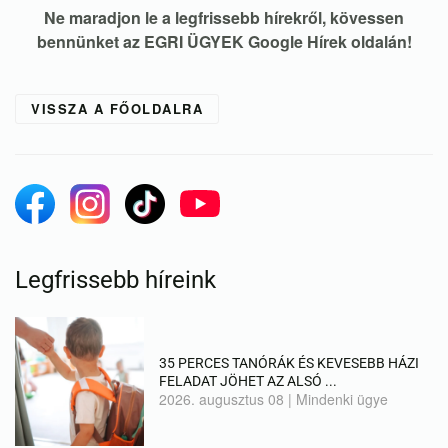
Ne maradjon le a legfrissebb hírekről, kövessen
bennünket az EGRI ÜGYEK Google Hírek oldalán!
VISSZA A FŐOLDALRA
Legfrissebb híreink
35 PERCES TANÓRÁK ÉS KEVESEBB HÁZI
FELADAT JÖHET AZ ALSÓ ...
2026. augusztus 08
|
Mindenki ügye