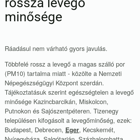
rossza levegő
minősége
Ráadásul nem várható gyors javulás.
Többfelé rossz a levegő a magas szálló por
(PM10) tartalma miatt - közölte a Nemzeti
Népegészségügyi Központ szerdán.
Tájékoztatásuk szerint egészségtelen a levegő
minősége Kazincbarcikán, Miskolcon,
Putnokon és Sajószentpéteren. Tizenegy
településen kifogásolt a levegőminőség, ezek:
Budapest, Debrecen,
Eger
, Kecskemét,
Nyíregyháza, Salgótarján, Százhalombatta,