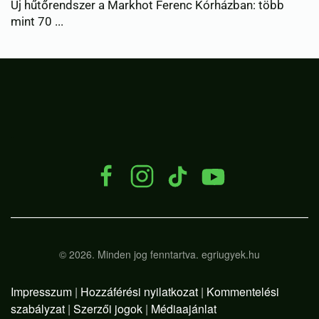
bb
Éjszakai permetezés kezdődik Egerben a
vadgesztenye- és p...
.
©
2026.
Minden jog fenntartva. egriugyek.hu
Impresszum
|
Hozzáférési nyilatkozat
|
Kommentelési
szabályzat
|
Szerzői jogok
|
Médiaajánlat