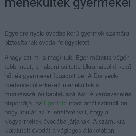
menekültek gyermekei
Egyelőre nyolc óvodás korú gyermek számára
biztosítanak óvodai felügyeletet.
Ahogy azt mi is megírtuk, Eger március végén
több tucat, a háború sújtotta Ukrajnából érkező
nőt és gyermeket fogadott be. A Donyeck-
medencéből érkezett menekültek a
munkásszállón kaptak szállást. A városvezetés
hírportálja, az
EgerInfo
most arról számolt be,
hogy immár az is lehetővé vált, hogy a
kisgyermekek óvodába járjanak. A számukra
kialakított óvodát a végleges állapotában