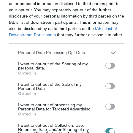
us or personal information disclosed to third parties prior to
your opt-out. You may separately opt-out of the further
Ne maradjon le a legfrissebb hírekről, kövessen
disclosure of your personal information by third parties on the
bennünket az EGRI ÜGYEK Google Hírek oldalán!
IAB’s list of downstream participants. This information may
also be disclosed by us to third parties on the
IAB’s List of
Downstream Participants
that may further disclose it to other
VISSZA A FŐOLDALRA
third parties.
Please note that this website/app uses one or more Google
Personal Data Processing Opt Outs
services and may gather and store information including but
not limited to your visit or usage behaviour. You may click to
I want to opt-out of the Sharing of my
personal data.
grant or deny consent to Google and its third-party tags to
Opted In
use your data for below specified purposes in below Google
consent section.
I want to opt-out of the Sale of my
Legfrissebb híreink
Personal Data.
Opted In
I want to opt-out of processing my
Personal Data for Targeted Advertising.
Opted In
KÉT AUTÓ ÜTKÖZÖTT BOGÁCSON, A
MENTŐK IS A HELYSZÍNRE ÉRKE...
2026. augusztus 06
|
Riasztó
I want to opt-out of Collection, Use,
Retention, Sale, and/or Sharing of my