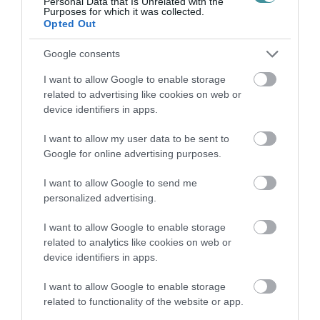
Personal Data that Is Unrelated with the
Purposes for which it was collected.
Opted Out
Google consents
HÍREK A GARÁZSBÓL: CHERY TIGGO 9
I want to allow Google to enable storage
PHEV LUXURY – A KÍNAI PR...
related to advertising like cookies on web or
2026. augusztus 06
|
Barta Autó
device identifiers in apps.
I want to allow my user data to be sent to
Google for online advertising purposes.
LAKÓÉPÜLETEK LÁNGOLTAK SZERDÁN
2026. augusztus 06
|
Riasztó
I want to allow Google to send me
personalized advertising.
I want to allow Google to enable storage
„NEM TETTÜNK NYOMÁST A FIUNKRA” –
related to analytics like cookies on web or
EGY EGRI CSALÁD TÖRTÉNE...
2026. augusztus 06
|
Sport
device identifiers in apps.
I want to allow Google to enable storage
related to functionality of the website or app.
ÚJ HŰTŐRENDSZER A MARKHOT FERENC