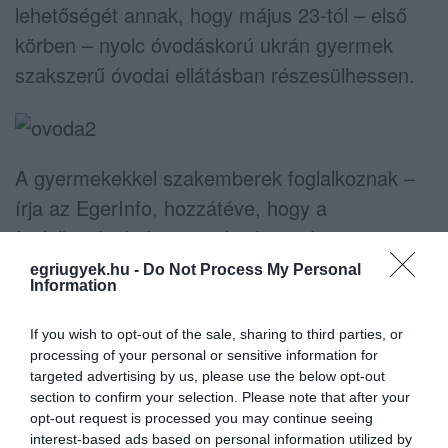
lehetőségét annak, hogy május 23-tól – első
körben – nyolc óvodáskorú ukrán gyermek
szakszerű óvodai ellátásban részesülhessen.
A gyermekekkel szakemberek foglalkoznak –
írja az EgerInfo, hozzátéve, hogy a
foglalkozások és a gondozás során a magyar
nyelvet használják, amely ugyan eleinte
egriugyek.hu -
Do Not Process My Personal
Information
megnehezíti a kommunikációt, de úgy vélik,
hosszabb távon hasznos lesz a kcsik számára.
If you wish to opt-out of the sale, sharing to third parties, or
processing of your personal or sensitive information for
(Képek forrása: egerinfo.com)
targeted advertising by us, please use the below opt-out
section to confirm your selection. Please note that after your
opt-out request is processed you may continue seeing
interest-based ads based on personal information utilized by