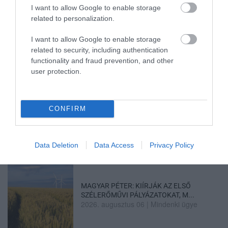
I want to allow Google to enable storage
KÓRHÁZBAN: TÖBB MINT 70 ...
2026. augusztus 06
|
Eger ügye
related to personalization.
I want to allow Google to enable storage
HOLTAN SZÁLLÍTOTTÁK HAZA A 80 ÉVES
related to security, including authentication
ASSZONYT A HATVANI KÓR...
2026. augusztus 06
|
Riasztó
functionality and fraud prevention, and other
user protection.
GÁRDONYI MESEKERT VÁRJA A
CONFIRM
CSALÁDOKAT – HÁROM NAPON ÁT ING...
2026. augusztus 06
|
Programok
Data Deletion
Data Access
Privacy Policy
MAGYAR PÉTER: KIÍRJÁK AZ ELSŐ
SZÉLERŐMŰVI PÁLYÁZATOKAT, M...
2026. augusztus 06
|
Mindenki ügye