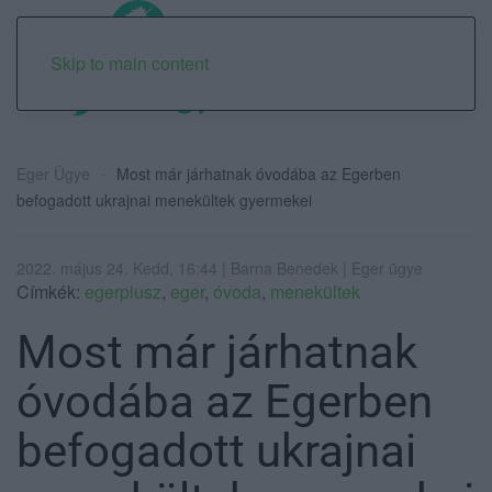
Skip to main content
Eger Ügye
Most már járhatnak óvodába az Egerben
befogadott ukrajnai menekültek gyermekei
2022. május 24. Kedd, 16:44 | Barna Benedek | Eger ügye
Címkék:
egerplusz
,
eger
,
óvoda
,
menekültek
Most már járhatnak
óvodába az Egerben
befogadott ukrajnai