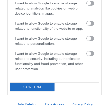
GÁRDONYI MESEKERT VÁRJA A
I want to allow Google to enable storage
CSALÁDOKAT – HÁROM NAPON ÁT ING...
related to analytics like cookies on web or
2026. augusztus 06
|
Programok
device identifiers in apps.
I want to allow Google to enable storage
related to functionality of the website or app.
I want to allow Google to enable storage
MAGYAR PÉTER: KIÍRJÁK AZ ELSŐ
related to personalization.
SZÉLERŐMŰVI PÁLYÁZATOKAT, M...
2026. augusztus 06
|
Mindenki ügye
I want to allow Google to enable storage
related to security, including authentication
functionality and fraud prevention, and other
user protection.
ELOLTOTTÁK A TÜZET
DÉDESTAPOLCSÁNYNÁL, KILENCÓRÁS
KÜZDELE...
CONFIRM
2026. augusztus 06
|
Környék ügye
Data Deletion
Data Access
Privacy Policy