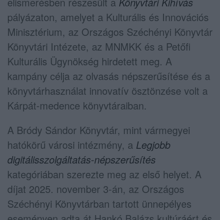
elismerésben részesült a
Könyvtári Kihívás
pályázaton, amelyet a Kulturális és Innovációs
Minisztérium, az Országos Széchényi Könyvtár
Könyvtári Intézete, az MNMKK és a Petőfi
Kulturális Ügynökség hirdetett meg. A
kampány célja az olvasás népszerűsítése és a
könyvtárhasználat innovatív ösztönzése volt a
Kárpát-medence könyvtáraiban.
A Bródy Sándor Könyvtár, mint vármegyei
hatókörű városi intézmény, a
Legjobb
digitálisszolgáltatás-népszerűsítés
kategóriában szerezte meg az első helyet. A
díjat 2025. november 3-án, az Országos
Széchényi Könyvtárban tartott ünnepélyes
eseményen adta át Hankó Balázs kultúráért és