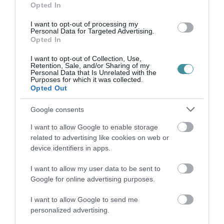
Opted In
Legfrissebb híreink
I want to opt-out of processing my
Personal Data for Targeted Advertising.
Opted In
I want to opt-out of Collection, Use,
Retention, Sale, and/or Sharing of my
ÚJ HŰTŐRENDSZER A MARKHOT FERENC
Personal Data that Is Unrelated with the
KÓRHÁZBAN: TÖBB MINT 70 ...
Purposes for which it was collected.
2026. augusztus 06
|
Eger ügye
Opted Out
Google consents
I want to allow Google to enable storage
related to advertising like cookies on web or
HOLTAN SZÁLLÍTOTTÁK HAZA A 80 ÉVES
device identifiers in apps.
ASSZONYT A HATVANI KÓR...
2026. augusztus 06
|
Riasztó
I want to allow my user data to be sent to
Google for online advertising purposes.
I want to allow Google to send me
personalized advertising.