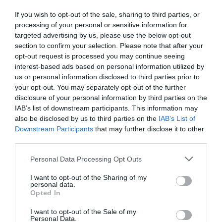
eredményekről a Bródy Sándor Könyvtár
If you wish to opt-out of the sale, sharing to third parties, or
központi épületében.
processing of your personal or sensitive information for
targeted advertising by us, please use the below opt-out
section to confirm your selection. Please note that after your
indexkép: Eger Város Hivatalos Oldala
opt-out request is processed you may continue seeing
interest-based ads based on personal information utilized by
us or personal information disclosed to third parties prior to
your opt-out. You may separately opt-out of the further
disclosure of your personal information by third parties on the
IAB’s list of downstream participants. This information may
Ne maradjon le a legfrissebb hírekről, kövessen
also be disclosed by us to third parties on the
IAB’s List of
bennünket az EGRI ÜGYEK Google Hírek oldalán!
Downstream Participants
that may further disclose it to other
third parties.
Please note that this website/app uses one or more Google
Personal Data Processing Opt Outs
VISSZA A FŐOLDALRA
services and may gather and store information including but
not limited to your visit or usage behaviour. You may click to
I want to opt-out of the Sharing of my
personal data.
grant or deny consent to Google and its third-party tags to
Opted In
use your data for below specified purposes in below Google
consent section.
I want to opt-out of the Sale of my
Personal Data.