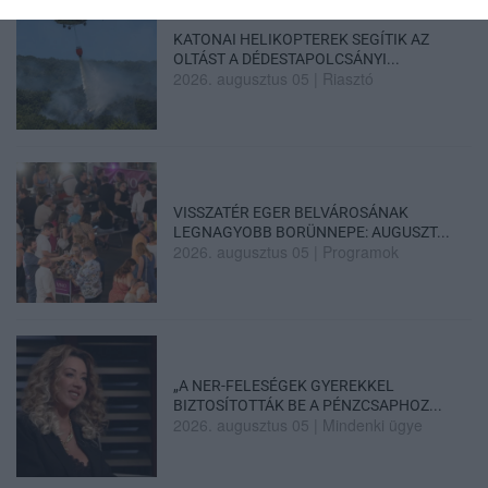
KATONAI HELIKOPTEREK SEGÍTIK AZ
OLTÁST A DÉDESTAPOLCSÁNYI...
2026. augusztus 05
|
Riasztó
VISSZATÉR EGER BELVÁROSÁNAK
LEGNAGYOBB BORÜNNEPE: AUGUSZT...
2026. augusztus 05
|
Programok
„A NER-FELESÉGEK GYEREKKEL
BIZTOSÍTOTTÁK BE A PÉNZCSAPHOZ...
2026. augusztus 05
|
Mindenki ügye