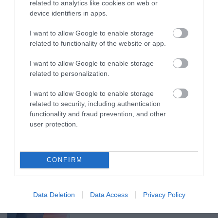
related to analytics like cookies on web or
2026. augusztus 07
|
Mindenki ügye
device identifiers in apps.
I want to allow Google to enable storage
related to functionality of the website or app.
I want to allow Google to enable storage
MINDHÁROM ÜTEMBEN DOLGOZNAK A 25-
related to personalization.
ÖS FŐÚTON EGERBEN
2026. augusztus 07
|
Eger ügye
I want to allow Google to enable storage
related to security, including authentication
functionality and fraud prevention, and other
user protection.
HALMENTÉS SZARVASKŐNÉL: ŐSHONOS
ÉS VÉDETT HALAKAT MENTETT...
CONFIRM
2026. augusztus 07
|
Környék ügye
Data Deletion
Data Access
Privacy Policy