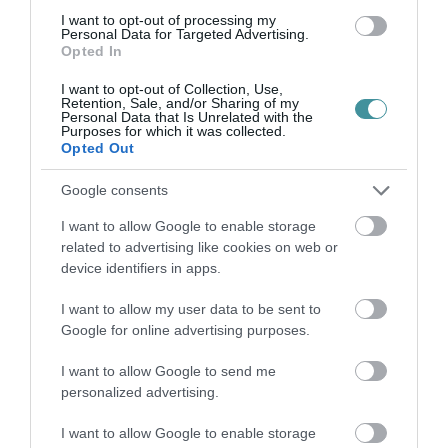
I want to opt-out of processing my
Personal Data for Targeted Advertising.
Opted In
I want to opt-out of Collection, Use,
Retention, Sale, and/or Sharing of my
TANULJ NÉMETÜL OTTHONRÓL: A
Personal Data that Is Unrelated with the
DIGITÁLIS TANULÁS ELŐNYEI
Purposes for which it was collected.
2026. augusztus 07
|
Promóció
Opted Out
Google consents
I want to allow Google to enable storage
related to advertising like cookies on web or
ÚJRAINDULNAK A KORÁBBAN
device identifiers in apps.
LEÁLLÍTOTT SZOLGÁLTATÁSOK AZ EGRI...
2026. augusztus 07
|
Eger ügye
I want to allow my user data to be sent to
Google for online advertising purposes.
I want to allow Google to send me
personalized advertising.
TÍZ ÉVE NEM VOLT ILYEN ALACSONY AZ
I want to allow Google to enable storage
INFLÁCIÓ MAGYARORSZÁGON