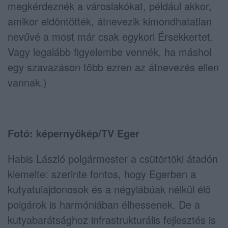
megkérdeznék a városlakókat, például akkor,
amikor eldöntötték, átnevezik kimondhatatlan
nevűvé a most már csak egykori Érsekkertet.
Vagy legalább figyelembe vennék, ha máshol
egy szavazáson több ezren az átnevezés ellen
vannak.)
Fotó: képernyőkép/TV Eger
Habis László polgármester a csütörtöki átadón
kiemelte: szerinte fontos, hogy Egerben a
kutyatulajdonosok és a négylábúak nélkül élő
polgárok is harmóniában élhessenek. De a
kutyabarátsághoz infrastrukturális fejlesztés is