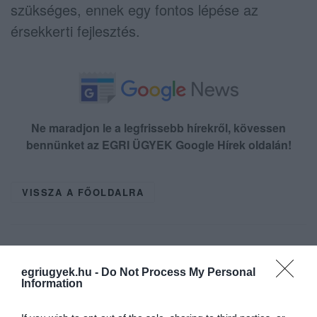
szükséges, ennek egy fontos lépése az
érsekkerti fejlesztés.
Ne maradjon le a legfrissebb hírekről, kövessen
bennünket az EGRI ÜGYEK Google Hírek oldalán!
VISSZA A FŐOLDALRA
egriugyek.hu -
Do Not Process My Personal
Information
Legfrissebb híreink