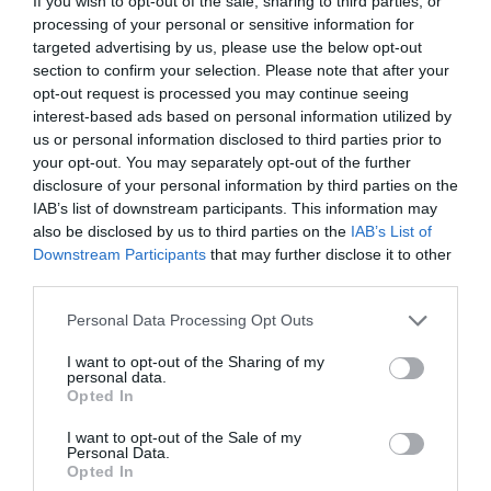
If you wish to opt-out of the sale, sharing to third parties, or
processing of your personal or sensitive information for
targeted advertising by us, please use the below opt-out
section to confirm your selection. Please note that after your
ÚJ MAGYAR KÜLÜGYI STRATÉGIA KÉSZÜL,
opt-out request is processed you may continue seeing
TELJES SZAKÍTÁS JÖN A...
interest-based ads based on personal information utilized by
2026. augusztus 08
|
Mindenki ügye
us or personal information disclosed to third parties prior to
your opt-out. You may separately opt-out of the further
disclosure of your personal information by third parties on the
IAB’s list of downstream participants. This information may
also be disclosed by us to third parties on the
IAB’s List of
Downstream Participants
that may further disclose it to other
TATA ELBŰVÖLŐ LÁTVÁNYOSSÁGAI,
third parties.
AMIKÉRT ÉRDEMES MEGNÉZNI
2026. augusztus 08
|
Promóció
Please note that this website/app uses one or more Google
Personal Data Processing Opt Outs
services and may gather and store information including but
not limited to your visit or usage behaviour. You may click to
I want to opt-out of the Sharing of my
personal data.
grant or deny consent to Google and its third-party tags to
Opted In
use your data for below specified purposes in below Google
consent section.
TÖBB MINT EGY HÓNAP IS LEHET, MIRE
I want to opt-out of the Sale of my
Personal Data.
TELJESEN ÚJRAINDUL A P...
Opted In
2026. augusztus 07
|
Mindenki ügye