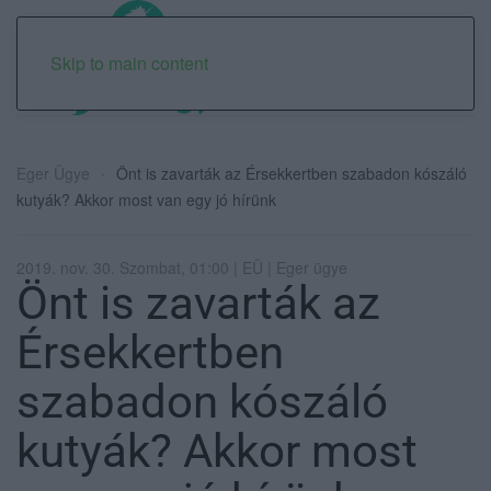
Skip to main content
Eger Ügye
Önt is zavarták az Érsekkertben szabadon kószáló
kutyák? Akkor most van egy jó hírünk
2019. nov. 30. Szombat, 01:00 | EÜ | Eger ügye
Önt is zavarták az
Érsekkertben
szabadon kószáló
kutyák? Akkor most