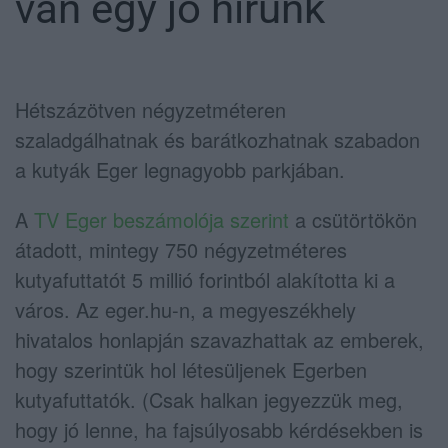
van egy jó hírünk
Hétszázötven négyzetméteren
szaladgálhatnak és barátkozhatnak szabadon
a kutyák Eger legnagyobb parkjában.
A
TV Eger beszámolója szerint
a csütörtökön
átadott, mintegy 750 négyzetméteres
kutyafuttatót 5 millió forintból alakította ki a
város. Az eger.hu-n, a megyeszékhely
hivatalos honlapján szavazhattak az emberek,
hogy szerintük hol létesüljenek Egerben
kutyafuttatók. (Csak halkan jegyezzük meg,
hogy jó lenne, ha fajsúlyosabb kérdésekben is