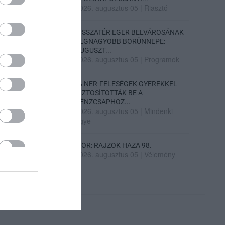
2026. augusztus 05
|
Riasztó
VISSZATÉR EGER BELVÁROSÁNAK
LEGNAGYOBB BORÜNNEPE:
AUGUSZT...
2026. augusztus 05
|
Programok
„A NER-FELESÉGEK GYEREKKEL
BIZTOSÍTOTTÁK BE A
PÉNZCSAPHOZ...
2026. augusztus 05
|
Mindenki
ügye
SIOR: RAJZOK HAZA 98.
2026. augusztus 05
|
Vélemény