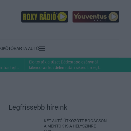
KIKÖTŐ
BARTA AUTÓ
c
Eloltották a tüzet Dédestapolcsánynál,
ntos fejl...
kilencórás küzdelem után sikerült megf...
Legfrissebb híreink
KÉT AUTÓ ÜTKÖZÖTT BOGÁCSON,
A MENTŐK IS A HELYSZÍNRE