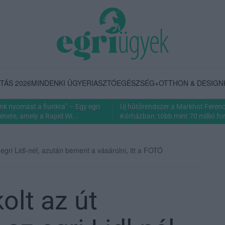
TÁS 2026
MINDENKI ÜGYE
RIASZTÓ
EGÉSZSÉG+
OTTHON & DESIGN
nk nyomást a fiunkra” – Egy egri
Új hűtőrendszer a Markhot Feren
énete, amely a Rapid Wi...
Kórházban: több mint 70 millió fori
egri Lidl-nél, azután bement a vásárolni, itt a FOTÓ
olt az út