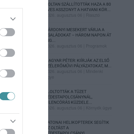
HOLTAN SZÁLLÍTOTTÁK HAZA A 80
ÉVES ASSZONYT A HATVANI KÓR...
2026. augusztus 06
|
Riasztó
GÁRDONYI MESEKERT VÁRJA A
CSALÁDOKAT – HÁROM NAPON ÁT
ING...
2026. augusztus 06
|
Programok
MAGYAR PÉTER: KIÍRJÁK AZ ELSŐ
SZÉLERŐMŰVI PÁLYÁZATOKAT, M...
2026. augusztus 06
|
Mindenki
ügye
ELOLTOTTÁK A TÜZET
DÉDESTAPOLCSÁNYNÁL,
KILENCÓRÁS KÜZDELE...
2026. augusztus 06
|
Környék ügye
KATONAI HELIKOPTEREK SEGÍTIK
AZ OLTÁST A
DÉDESTAPOLCSÁNYI...