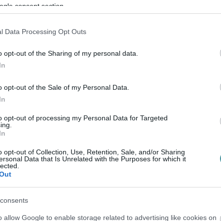
ítője, aki az Egerben láttam, hallottam
ogle consent section.
l Data Processing Opt Outs
ttán. Ha már irányba rakta az autót a hölgy,
 az áruházban jutott eszébe, hogy elfelejtett
o opt-out of the Sharing of my personal data.
In
hogy nem húzta be a kéziféket. De így is
o opt-out of the Sale of my Personal Data.
In
to opt-out of processing my Personal Data for Targeted
ing.
In
o opt-out of Collection, Use, Retention, Sale, and/or Sharing
ersonal Data that Is Unrelated with the Purposes for which it
lected.
Out
en bennünket az EGRI ÜGYEK Google Hírek oldalán!
consents
o allow Google to enable storage related to advertising like cookies on