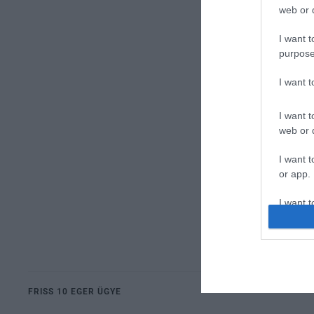
web or d
I want t
purpose
I want 
I want t
web or d
I want t
or app.
I want t
I want t
authenti
FRISS 10 EGER ÜGYE