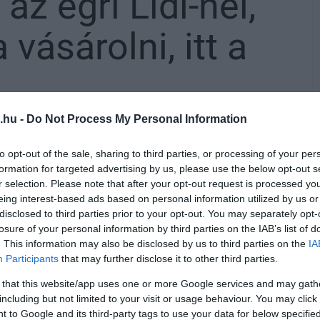
az egri Lidl-nél,
vásárolni, itt a
.hu -
Do Not Process My Personal Information
to opt-out of the sale, sharing to third parties, or processing of your per
formation for targeted advertising by us, please use the below opt-out s
r selection. Please note that after your opt-out request is processed y
erben egy Lidl-be siető hölgy. Az alábbi fotó
eing interest-based ads based on personal information utilized by us or
disclosed to third parties prior to your opt-out. You may separately opt-
szerint az út közepén, sofőrje csak húsz perc
losure of your personal information by third parties on the IAB’s list of
. This information may also be disclosed by us to third parties on the
IA
Participants
that may further disclose it to other third parties.
óban senki. Elmentem az autós piacra, és
 that this website/app uses one or more Google services and may gath
 akkor jött ki a Lidl-ből, beparkolt rendesen
including but not limited to your visit or usage behaviour. You may click 
 to Google and its third-party tags to use your data for below specifi