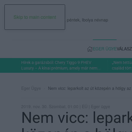
Skip to main content
2026. augusztus 07., péntek, Ibolya névnap
EGER ÜGYE
VÁLASZ
Hírek a garázsból: Chery Tiggo 9 PHEV
„Nem tettü
Luxury – A kínai prémium, amely már nem...
család tört
Eger Ügye
Nem vicc: leparkolt az út közepén a hölgy az 
2019. nov. 30. Szombat, 01:00 | EÜ | Eger ügye
Nem vicc: lepark