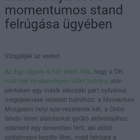
momentumos stand
felrúgása ügyében
Vizsgálják az esetet.
Az Egri Ügyek is hírt adott róla
, hogy a DK
múlt heti rendezvényén kitört botrány
után
pénteken egy másik ellenzéki párt nyilvános
megejelenése vezetett balhéhoz: a Momentum
Mozgalom helyi szervezetének két, a Dobó
István téren aláírásokat gyűjtó aktivistájához
odament egy ismeretlen férfi, aki előbb
szidalmazni kezdte őket, majd felrúgta a