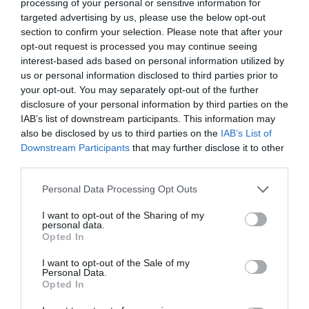
processing of your personal or sensitive information for
targeted advertising by us, please use the below opt-out
section to confirm your selection. Please note that after your
opt-out request is processed you may continue seeing
interest-based ads based on personal information utilized by
us or personal information disclosed to third parties prior to
Legfrissebb híreink
your opt-out. You may separately opt-out of the further
disclosure of your personal information by third parties on the
IAB’s list of downstream participants. This information may
also be disclosed by us to third parties on the
IAB’s List of
„NEM TETTÜNK NYOMÁST A FIUNKRA” –
Downstream Participants
that may further disclose it to other
EGY EGRI CSALÁD TÖRTÉNE...
third parties.
2026. augusztus 06
|
Sport
Please note that this website/app uses one or more Google
Personal Data Processing Opt Outs
services and may gather and store information including but
not limited to your visit or usage behaviour. You may click to
I want to opt-out of the Sharing of my
personal data.
grant or deny consent to Google and its third-party tags to
Opted In
use your data for below specified purposes in below Google
ÚJ HŰTŐRENDSZER A MARKHOT FERENC
consent section.
I want to opt-out of the Sale of my
KÓRHÁZBAN: TÖBB MINT 70 ...
Personal Data.
2026. augusztus 06
|
Eger ügye
Opted In