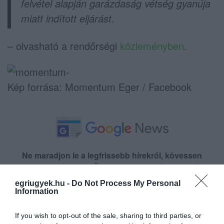
felvétel alapján garázdaság vétség gyanúja
miatt indított eljárást.
– olvasható a rendőrségi
közleményben
.
Kép forrása: Momentum Eger / Facebook
Ne maradjon le a legfrissebb hírekről, kövessen
bennünket az EGRI ÜGYEK Google Hírek oldalán!
egriugyek.hu -
Do Not Process My Personal
Information
VISSZA A FŐOLDALRA
If you wish to opt-out of the sale, sharing to third parties, or