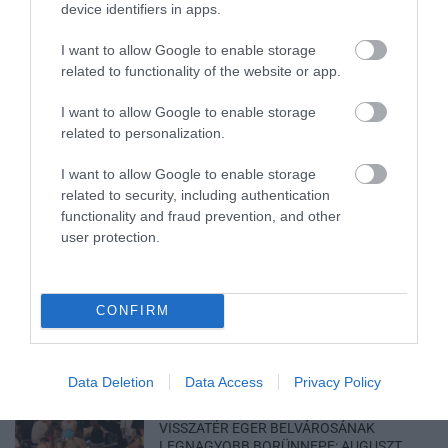
device identifiers in apps.
I want to allow Google to enable storage
related to functionality of the website or app.
ELOLTOTTÁK A TÜZET
I want to allow Google to enable storage
DÉDESTAPOLCSÁNYNÁL, KILENCÓRÁS
related to personalization.
KÜZDELE...
2026. augusztus 06
|
Környék ügye
I want to allow Google to enable storage
related to security, including authentication
functionality and fraud prevention, and other
user protection.
KATONAI HELIKOPTEREK SEGÍTIK AZ
OLTÁST A DÉDESTAPOLCSÁNYI...
2026. augusztus 05
|
Riasztó
CONFIRM
Data Deletion
Data Access
Privacy Policy
VISSZATÉR EGER BELVÁROSÁNAK
LEGNAGYOBB BORÜNNEPE: AUGUSZT...