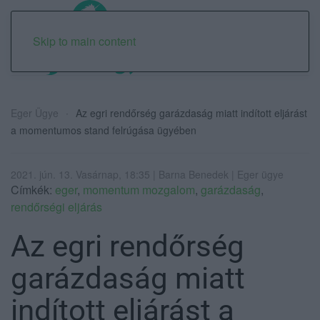
Skip to main content
Eger Ügye
Az egri rendőrség garázdaság miatt indított eljárást
a momentumos stand felrúgása ügyében
2021. jún. 13. Vasárnap, 18:35 | Barna Benedek | Eger ügye
Címkék:
eger
,
momentum mozgalom
,
garázdaság
,
rendőrségi eljárás
Az egri rendőrség
garázdaság miatt
indított eljárást a