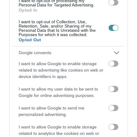
I want to opt-out of processing my
Personal Data for Targeted Advertising.
Opted In
I want to opt-out of Collection, Use,
HOLTAN SZÁLLÍTOTTÁK HAZA A 80 ÉVES
Retention, Sale, and/or Sharing of my
ASSZONYT A HATVANI KÓR...
Personal Data that Is Unrelated with the
Purposes for which it was collected.
2026. augusztus 06
|
Riasztó
Opted Out
Google consents
I want to allow Google to enable storage
related to advertising like cookies on web or
GÁRDONYI MESEKERT VÁRJA A
device identifiers in apps.
CSALÁDOKAT – HÁROM NAPON ÁT ING...
2026. augusztus 06
|
Programok
I want to allow my user data to be sent to
Google for online advertising purposes.
I want to allow Google to send me
personalized advertising.
MAGYAR PÉTER: KIÍRJÁK AZ ELSŐ
I want to allow Google to enable storage
SZÉLERŐMŰVI PÁLYÁZATOKAT, M...
2026. augusztus 06
|
Mindenki ügye
related to analytics like cookies on web or