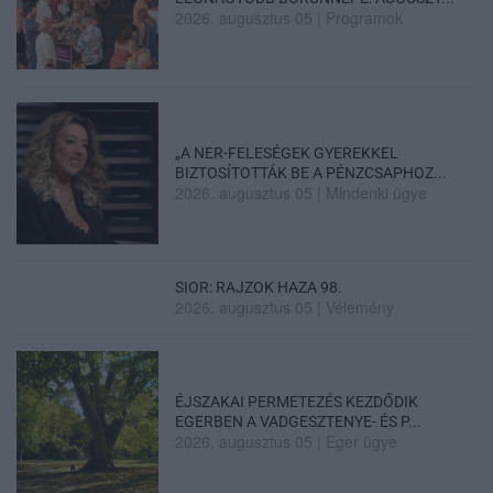
2026. augusztus 05
|
Programok
„A NER-FELESÉGEK GYEREKKEL
BIZTOSÍTOTTÁK BE A PÉNZCSAPHOZ...
2026. augusztus 05
|
Mindenki ügye
SIOR: RAJZOK HAZA 98.
2026. augusztus 05
|
Vélemény
ÉJSZAKAI PERMETEZÉS KEZDŐDIK
EGERBEN A VADGESZTENYE- ÉS P...
2026. augusztus 05
|
Eger ügye