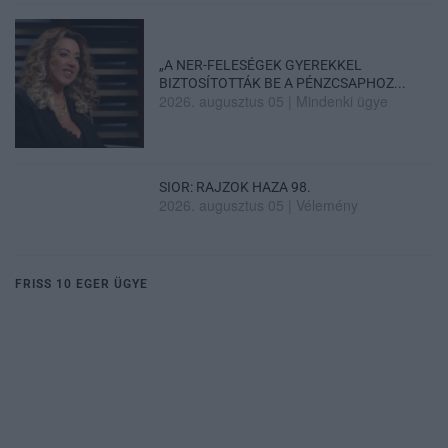
„A NER-FELESÉGEK GYEREKKEL
BIZTOSÍTOTTÁK BE A PÉNZCSAPHOZ...
2026. augusztus 05
|
Mindenki ügye
SIOR: RAJZOK HAZA 98.
2026. augusztus 05
|
Vélemény
FRISS 10 EGER ÜGYE
Dr. Bódis Péter egyeztetett a hatóságokkal és a
Vízművel,...