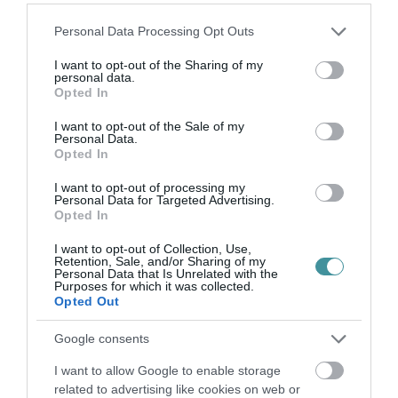
Please note that this website/app uses one or more Google
Personal Data Processing Opt Outs
Egerben mégsem nyitott ki a strand, de
services and may gather and store information including but
Demjénben már várja a vendégeket a fürdő
not limited to your visit or usage behaviour. You may click to
I want to opt-out of the Sharing of my
personal data.
grant or deny consent to Google and its third-party tags to
Opted In
use your data for below specified purposes in below Google
consent section.
I want to opt-out of the Sale of my
Personal Data.
Opted In
Ne maradjon le a legfrissebb hírekről, kövessen
I want to opt-out of processing my
Personal Data for Targeted Advertising.
bennünket az EGRI ÜGYEK Google Hírek oldalán!
Opted In
I want to opt-out of Collection, Use,
Retention, Sale, and/or Sharing of my
VISSZA A FŐOLDALRA
Personal Data that Is Unrelated with the
Purposes for which it was collected.
Opted Out
Google consents
I want to allow Google to enable storage
related to advertising like cookies on web or