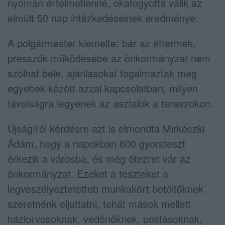
nyomán értelmetlenné, okafogyottá válik az
elmúlt 50 nap intézkedéseinek eredménye.
A polgármester kiemelte: bár az éttermek,
presszók működésébe az önkormányzat nem
szólhat bele, ajánlásokat fogalmaztak meg
egyebek között azzal kapcsolatban, milyen
távolságra legyenek az asztalok a teraszokon.
Újságírói kérdésre azt is elmondta Mirkóczki
Ádám, hogy a napokban 600 gyorsteszt
érkezik a városba, és még ötezret vár az
önkormányzat. Ezeket a teszteket a
legveszélyeztetetteb munkakört betöltőknek
szeretnénk eljuttatni, tehát mások mellett
háziorvosoknak, védőnőknek, postásoknak,