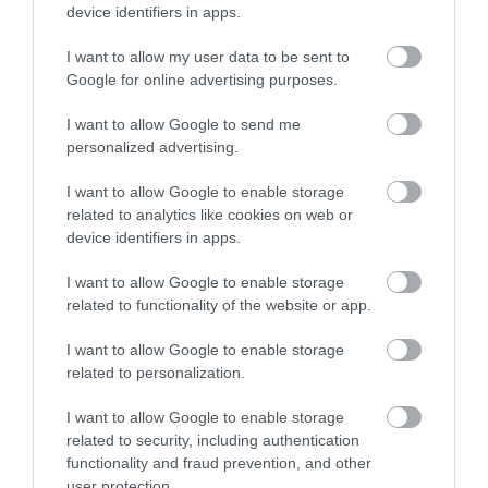
device identifiers in apps.
Legfrissebb híreink
I want to allow my user data to be sent to
Google for online advertising purposes.
KÉT AUTÓ ÜTKÖZÖTT BOGÁCSON, A
I want to allow Google to send me
MENTŐK IS A HELYSZÍNRE ÉRKE...
personalized advertising.
2026. augusztus 06
|
Riasztó
I want to allow Google to enable storage
related to analytics like cookies on web or
device identifiers in apps.
I want to allow Google to enable storage
HÍREK A GARÁZSBÓL: CHERY TIGGO 9
related to functionality of the website or app.
PHEV LUXURY – A KÍNAI PR...
2026. augusztus 06
|
Barta Autó
I want to allow Google to enable storage
related to personalization.
I want to allow Google to enable storage
related to security, including authentication
functionality and fraud prevention, and other
LAKÓÉPÜLETEK LÁNGOLTAK SZERDÁN
user protection.