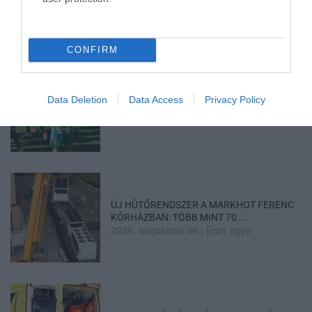
2026. augusztus 06
|
Riasztó
CONFIRM
„NEM TETTÜNK NYOMÁST A FIUNKRA” –
Data Deletion
Data Access
Privacy Policy
EGY EGRI CSALÁD TÖRTÉNE...
2026. augusztus 06
|
Sport
ÚJ HŰTŐRENDSZER A MARKHOT FERENC
KÓRHÁZBAN: TÖBB MINT 70 ...
2026. augusztus 06
|
Eger ügye