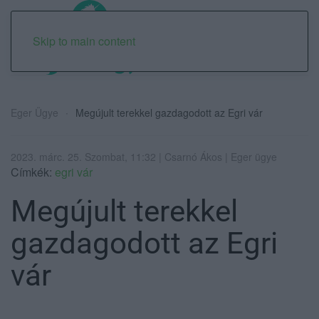
Skip to main content
Eger Ügye
Megújult terekkel gazdagodott az Egri vár
2023. márc. 25. Szombat, 11:32 | Csarnó Ákos | Eger ügye
Címkék:
egri vár
Megújult terekkel
gazdagodott az Egri
vár