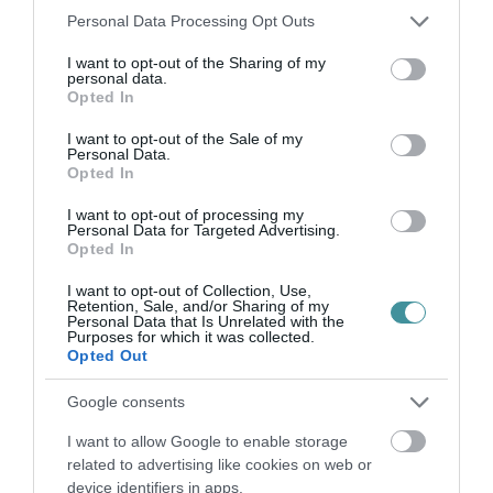
2026. augusztus 06
|
Riasztó
Please note that this website/app uses one or more Google
Personal Data Processing Opt Outs
services and may gather and store information including but
not limited to your visit or usage behaviour. You may click to
I want to opt-out of the Sharing of my
personal data.
grant or deny consent to Google and its third-party tags to
Opted In
use your data for below specified purposes in below Google
consent section.
I want to opt-out of the Sale of my
„NEM TETTÜNK NYOMÁST A FIUNKRA” –
Personal Data.
Opted In
EGY EGRI CSALÁD TÖRTÉNE...
2026. augusztus 06
|
Sport
I want to opt-out of processing my
Personal Data for Targeted Advertising.
Opted In
I want to opt-out of Collection, Use,
Retention, Sale, and/or Sharing of my
Personal Data that Is Unrelated with the
ÚJ HŰTŐRENDSZER A MARKHOT FERENC
Purposes for which it was collected.
KÓRHÁZBAN: TÖBB MINT 70 ...
Opted Out
2026. augusztus 06
|
Eger ügye
Google consents
I want to allow Google to enable storage
related to advertising like cookies on web or
device identifiers in apps.