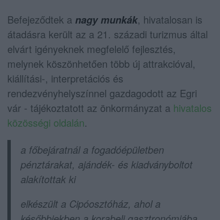
Befejeződtek a
, hivatalosan is
nagy munkák
átadásra került az a 21. századi turizmus által
elvárt igényeknek megfelelő fejlesztés,
melynek köszönhetően több új attrakcióval,
kiállítási-, interpretációs és
rendezvényhelyszínnel gazdagodott az Egri
vár - tájékoztatott az önkormányzat a
hivatalos
közösségi oldalán
.
a főbejáratnál a fogadóépületben
pénztárakat, ajándék- és kiadványboltot
alakítottak ki
elkészült a Cipóosztóház, ahol a
későbbiekben a korabeli gasztronómiába