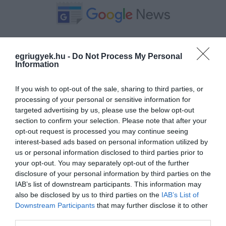
Ne maradjon le a legfrissebb hírekről, kövessen
bennünket az EGRI ÜGYEK Google Hírek oldalán!
egriugyek.hu -
Do Not Process My Personal
Information
VISSZA A FŐOLDALRA
If you wish to opt-out of the sale, sharing to third parties, or
processing of your personal or sensitive information for
targeted advertising by us, please use the below opt-out
section to confirm your selection. Please note that after your
opt-out request is processed you may continue seeing
interest-based ads based on personal information utilized by
us or personal information disclosed to third parties prior to
your opt-out. You may separately opt-out of the further
Legfrissebb híreink
disclosure of your personal information by third parties on the
IAB’s list of downstream participants. This information may
also be disclosed by us to third parties on the
IAB’s List of
Downstream Participants
that may further disclose it to other
third parties.
LAKÓÉPÜLETEK LÁNGOLTAK SZERDÁN