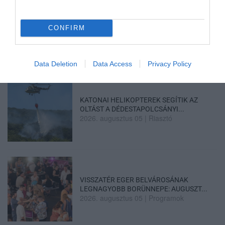
ELOLTOTTÁK A TÜZET
DÉDESTAPOLCSÁNYNÁL, KILENCÓRÁS
CONFIRM
KÜZDELE...
2026. augusztus 06
|
Környék ügye
Data Deletion
Data Access
Privacy Policy
KATONAI HELIKOPTEREK SEGÍTIK AZ
OLTÁST A DÉDESTAPOLCSÁNYI...
2026. augusztus 05
|
Riasztó
VISSZATÉR EGER BELVÁROSÁNAK
LEGNAGYOBB BORÜNNEPE: AUGUSZT...
2026. augusztus 05
|
Programok