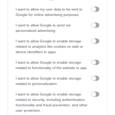
HOLTAN SZÁLLÍTOTTÁK HAZA A 80 ÉVES
ASSZONYT A HATVANI KÓR...
I want to allow my user data to be sent to
2026. augusztus 06
|
Riasztó
Google for online advertising purposes.
I want to allow Google to send me
personalized advertising.
I want to allow Google to enable storage
GÁRDONYI MESEKERT VÁRJA A
related to analytics like cookies on web or
CSALÁDOKAT – HÁROM NAPON ÁT ING...
device identifiers in apps.
2026. augusztus 06
|
Programok
I want to allow Google to enable storage
related to functionality of the website or app.
I want to allow Google to enable storage
related to personalization.
MAGYAR PÉTER: KIÍRJÁK AZ ELSŐ
SZÉLERŐMŰVI PÁLYÁZATOKAT, M...
2026. augusztus 06
|
Mindenki ügye
I want to allow Google to enable storage
related to security, including authentication
functionality and fraud prevention, and other
user protection.