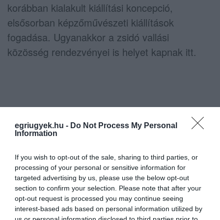
korábban kialakult kiállítási koncepció,
elsősorban képzőművészeti kiállítások
fogadása. Ugyanakkor a zsidó vallási
közösség rendezvényei is helyet kapnak itt.
Az idők során szükségessé vált az épület teljes
egriugyek.hu -
Do Not Process My Personal
infrastruktúrájának korszerűsítése és
Information
funkcióinak újragondolása. A mostani
beruházásnak köszönhetően - a részleges
If you wish to opt-out of the sale, sharing to third parties, or
processing of your personal or sensitive information for
akadálymentesítés mellett - új helyre kerül a
targeted advertising by us, please use the below opt-out
galéria bejárata és fogadótere, valamint a
section to confirm your selection. Please note that after your
opt-out request is processed you may continue seeing
felújítást követően az épület egyaránt alkalmas
interest-based ads based on personal information utilized by
lesz állandó és időszakos kiállítások
us or personal information disclosed to third parties prior to