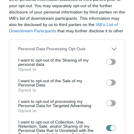
your opt-out. You may separately opt-out of the further
megrendezésére.
disclosure of your personal information by third parties on the
IAB’s list of downstream participants. This information may
Emellett a beruházástól
azt várják, hogy az
also be disclosed by us to third parties on the
IAB’s List of
épület professzionális és amatőr művészek
Downstream Participants
that may further disclose it to other
third parties.
szellemi műhelye lehet, ugyanakkor
Please note that this website/app uses one or more Google
lehetőséget teremt szabadidős-,
Personal Data Processing Opt Outs
services and may gather and store information including but
turisztikai-, múzeumpedagógiai- és
not limited to your visit or usage behaviour. You may click to
I want to opt-out of the Sharing of my
personal data.
közösségi rendezvények, koncertek,
grant or deny consent to Google and its third-party tags to
Opted In
use your data for below specified purposes in below Google
szakmai workshop-ok megvalósítására is.
consent section.
I want to opt-out of the Sale of my
Utóbbi programok megvalósításában a
Personal Data.
Opted In
Vármúzeum partnere a Szabad Szalon
I want to opt-out of processing my
Egyesület.
Personal Data for Targeted Advertising.
Opted In
I want to opt-out of Collection, Use,
Retention, Sale, and/or Sharing of my
Personal Data that Is Unrelated with the