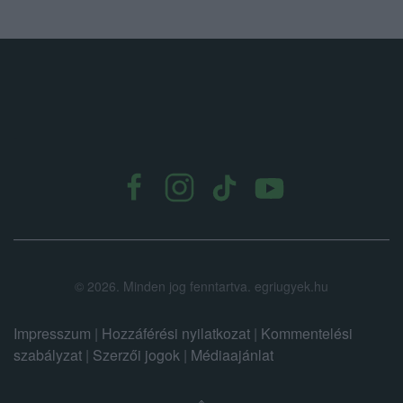
.
©
2026.
Minden jog fenntartva. egriugyek.hu
Impresszum
|
Hozzáférési nyilatkozat
|
Kommentelési
szabályzat
|
Szerzői jogok
|
Médiaajánlat