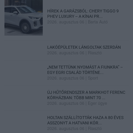
HÍREK A GARÁZSBÓL: CHERY TIGGO 9
PHEV LUXURY – A KÍNAI PR...
2026. augusztus 06
|
Barta Autó
LAKÓÉPÜLETEK LÁNGOLTAK SZERDÁN
2026. augusztus 06
|
Riasztó
„NEM TETTÜNK NYOMÁST A FIUNKRA” –
EGY EGRI CSALÁD TÖRTÉNE...
2026. augusztus 06
|
Sport
ÚJ HŰTŐRENDSZER A MARKHOT FERENC
KÓRHÁZBAN: TÖBB MINT 70 ...
2026. augusztus 06
|
Eger ügye
HOLTAN SZÁLLÍTOTTÁK HAZA A 80 ÉVES
ASSZONYT A HATVANI KÓR...
2026. augusztus 06
|
Riasztó