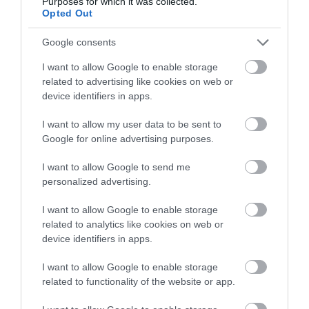
Purposes for which it was collected.
Opted Out
Google consents
Ne maradjon le a legfrissebb hírekről, kövessen
I want to allow Google to enable storage
bennünket az EGRI ÜGYEK Google Hírek oldalán!
related to advertising like cookies on web or
device identifiers in apps.
VISSZA A FŐOLDALRA
I want to allow my user data to be sent to
Google for online advertising purposes.
I want to allow Google to send me
personalized advertising.
I want to allow Google to enable storage
related to analytics like cookies on web or
Legfrissebb híreink
device identifiers in apps.
I want to allow Google to enable storage
related to functionality of the website or app.
TANULJ NÉMETÜL OTTHONRÓL: A