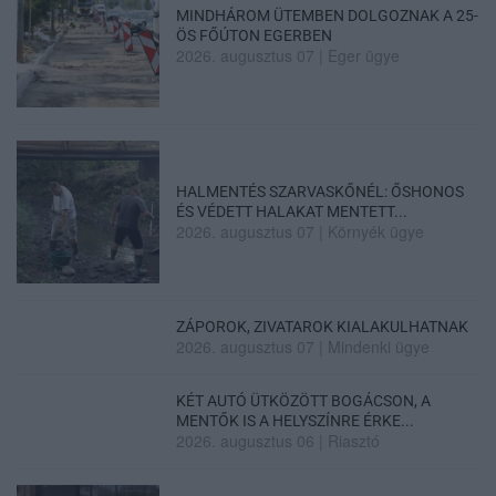
MINDHÁROM ÜTEMBEN DOLGOZNAK A 25-
ÖS FŐÚTON EGERBEN
2026. augusztus 07
|
Eger ügye
HALMENTÉS SZARVASKŐNÉL: ŐSHONOS
ÉS VÉDETT HALAKAT MENTETT...
2026. augusztus 07
|
Környék ügye
ZÁPOROK, ZIVATAROK KIALAKULHATNAK
2026. augusztus 07
|
Mindenki ügye
KÉT AUTÓ ÜTKÖZÖTT BOGÁCSON, A
MENTŐK IS A HELYSZÍNRE ÉRKE...
2026. augusztus 06
|
Riasztó