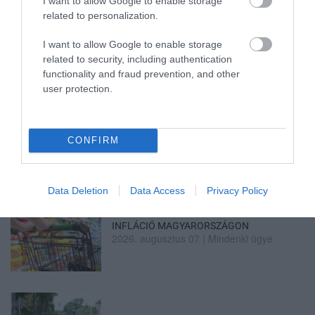
I want to allow Google to enable storage
DIGITÁLIS TANULÁS ELŐNYEI
2026. augusztus 07
|
Promóció
related to personalization.
I want to allow Google to enable storage
related to security, including authentication
functionality and fraud prevention, and other
user protection.
ÚJRAINDULNAK A KORÁBBAN
LEÁLLÍTOTT SZOLGÁLTATÁSOK AZ EGRI...
2026. augusztus 07
|
Eger ügye
CONFIRM
Data Deletion
Data Access
Privacy Policy
TÍZ ÉVE NEM VOLT ILYEN ALACSONY AZ
INFLÁCIÓ MAGYARORSZÁGON
2026. augusztus 07
|
Mindenki ügye