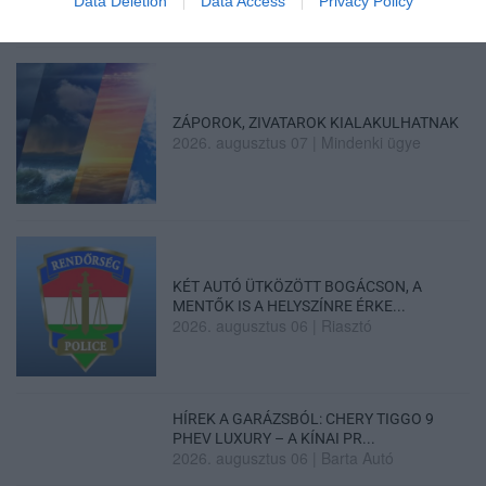
Data Deletion
Data Access
Privacy Policy
ZÁPOROK, ZIVATAROK KIALAKULHATNAK
2026. augusztus 07
|
Mindenki ügye
KÉT AUTÓ ÜTKÖZÖTT BOGÁCSON, A
MENTŐK IS A HELYSZÍNRE ÉRKE...
2026. augusztus 06
|
Riasztó
HÍREK A GARÁZSBÓL: CHERY TIGGO 9
PHEV LUXURY – A KÍNAI PR...
2026. augusztus 06
|
Barta Autó