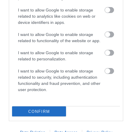
I want to allow Google to enable storage
related to analytics like cookies on web or
TÍZ ÉVE NEM VOLT ILYEN ALACSONY AZ
device identifiers in apps.
INFLÁCIÓ MAGYARORSZÁGON
2026. augusztus 07
|
Mindenki ügye
I want to allow Google to enable storage
related to functionality of the website or app.
I want to allow Google to enable storage
related to personalization.
MINDHÁROM ÜTEMBEN DOLGOZNAK A 25-
I want to allow Google to enable storage
ÖS FŐÚTON EGERBEN
related to security, including authentication
2026. augusztus 07
|
Eger ügye
functionality and fraud prevention, and other
user protection.
CONFIRM
HALMENTÉS SZARVASKŐNÉL: ŐSHONOS
ÉS VÉDETT HALAKAT MENTETT...
2026. augusztus 07
|
Környék ügye