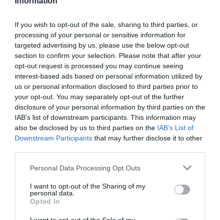
Information
(Indexkép: Leszek Szymanski / MTI / PAP)
If you wish to opt-out of the sale, sharing to third parties, or
Koronavírus - 3500 fölött a Heves megyei aktív
processing of your personal or sensitive information for
esetek száma
targeted advertising by us, please use the below opt-out
section to confirm your selection. Please note that after your
opt-out request is processed you may continue seeing
interest-based ads based on personal information utilized by
us or personal information disclosed to third parties prior to
your opt-out. You may separately opt-out of the further
Ne maradjon le a legfrissebb hírekről, kövessen
disclosure of your personal information by third parties on the
IAB’s list of downstream participants. This information may
bennünket az EGRI ÜGYEK Google Hírek oldalán!
also be disclosed by us to third parties on the
IAB’s List of
Downstream Participants
that may further disclose it to other
third parties.
VISSZA A FŐOLDALRA
Please note that this website/app uses one or more Google
Personal Data Processing Opt Outs
services and may gather and store information including but
not limited to your visit or usage behaviour. You may click to
I want to opt-out of the Sharing of my
personal data.
grant or deny consent to Google and its third-party tags to
Opted In
use your data for below specified purposes in below Google
consent section.