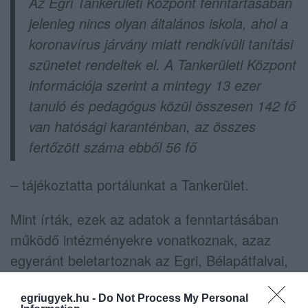
Az Egri Tankerületi Központ fenntartásában
jelenleg nincs olyan általános iskola, ahol a
koronavírus járvány miatt rendkívüli tanítási
szünetet rendeltek el. A Tankerületi Központ
információja szerint a mintegy 13 ezer
tanuló és pedagógus közül összesen 142 fő
van hatósági karanténban, az összes
fertőzött száma ebből 56 fő
– tájékoztatta portálunkat a Tankerület.
Mint írták, ezek az adatok a fenntartásában
működő intézményekre vonatkoznak, azaz
egyeránt beletartoznak az Egri, Bélapátfalvai,
Füzesabonyi és a Hevesi Járás iskolái.
egriugyek.hu -
Do Not Process My Personal