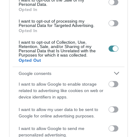
I want to opt-out of the Sale of my
Personal Data.
Legfrissebb híreink
Opted In
I want to opt-out of processing my
Personal Data for Targeted Advertising.
Opted In
TÖBB MINT EGY HÓNAP IS LEHET, MIRE
TELJESEN ÚJRAINDUL A P...
I want to opt-out of Collection, Use,
Retention, Sale, and/or Sharing of my
2026. augusztus 07
|
Mindenki ügye
Personal Data that Is Unrelated with the
Purposes for which it was collected.
Opted Out
Google consents
TANULJ NÉMETÜL OTTHONRÓL: A
DIGITÁLIS TANULÁS ELŐNYEI
2026. augusztus 07
|
Promóció
I want to allow Google to enable storage
related to advertising like cookies on web or
device identifiers in apps.
I want to allow my user data to be sent to
ÚJRAINDULNAK A KORÁBBAN
Google for online advertising purposes.
LEÁLLÍTOTT SZOLGÁLTATÁSOK AZ EGRI...
2026. augusztus 07
|
Eger ügye
I want to allow Google to send me
personalized advertising.