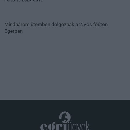
FRISS 10 EGER ÜGYE
Új hűtőrendszer a Markhot Ferenc Kórházban: több
mint 70 ...