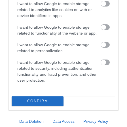
I want to allow Google to enable storage
ÚJ MAGYAR KÜLÜGYI STRATÉGIA KÉSZÜL,
related to analytics like cookies on web or
TELJES SZAKÍTÁS JÖN A...
device identifiers in apps.
2026. augusztus 08
|
Mindenki ügye
I want to allow Google to enable storage
related to functionality of the website or app.
TATA ELBŰVÖLŐ LÁTVÁNYOSSÁGAI,
I want to allow Google to enable storage
AMIKÉRT ÉRDEMES MEGNÉZNI
related to personalization.
2026. augusztus 08
|
Promóció
I want to allow Google to enable storage
related to security, including authentication
functionality and fraud prevention, and other
TÖBB MINT EGY HÓNAP IS LEHET, MIRE
user protection.
TELJESEN ÚJRAINDUL A P...
2026. augusztus 07
|
Mindenki ügye
CONFIRM
TANULJ NÉMETÜL OTTHONRÓL: A
DIGITÁLIS TANULÁS ELŐNYEI
2026. augusztus 07
|
Promóció
Data Deletion
Data Access
Privacy Policy