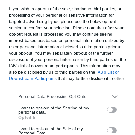
If you wish to opt-out of the sale, sharing to third parties, or
processing of your personal or sensitive information for
targeted advertising by us, please use the below opt-out
Ne maradjon le a legfrissebb hírekről, kövessen
section to confirm your selection. Please note that after your
bennünket az EGRI ÜGYEK Google Hírek oldalán!
opt-out request is processed you may continue seeing
interest-based ads based on personal information utilized by
us or personal information disclosed to third parties prior to
your opt-out. You may separately opt-out of the further
VISSZA A FŐOLDALRA
disclosure of your personal information by third parties on the
IAB’s list of downstream participants. This information may
also be disclosed by us to third parties on the
IAB’s List of
Downstream Participants
that may further disclose it to other
third parties.
Please note that this website/app uses one or more Google
Personal Data Processing Opt Outs
services and may gather and store information including but
Legfrissebb híreink
not limited to your visit or usage behaviour. You may click to
I want to opt-out of the Sharing of my
personal data.
grant or deny consent to Google and its third-party tags to
Opted In
use your data for below specified purposes in below Google
consent section.
I want to opt-out of the Sale of my
ORBÁN EGYKORI VÍZÜGYI ÁLLAMTITKÁRA
Personal Data.