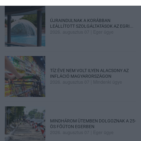
ÚJRAINDULNAK A KORÁBBAN
LEÁLLÍTOTT SZOLGÁLTATÁSOK AZ EGRI...
2026. augusztus 07
|
Eger ügye
TÍZ ÉVE NEM VOLT ILYEN ALACSONY AZ
INFLÁCIÓ MAGYARORSZÁGON
2026. augusztus 07
|
Mindenki ügye
MINDHÁROM ÜTEMBEN DOLGOZNAK A 25-
ÖS FŐÚTON EGERBEN
2026. augusztus 07
|
Eger ügye