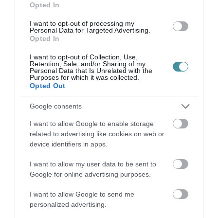
IS ELLENTMONDOTT A VOL...
Opted In
2026. augusztus 09
|
Mindenki ügye
I want to opt-out of processing my
Personal Data for Targeted Advertising.
Opted In
A GYAKORNOKI MUNKA: LEHETŐSÉGEK ÉS
I want to opt-out of Collection, Use,
KIHÍVÁSOK A KARRIER KE...
Retention, Sale, and/or Sharing of my
2026. augusztus 09
|
Promóció
Personal Data that Is Unrelated with the
Purposes for which it was collected.
Opted Out
Google consents
35 PERCES TANÓRÁK ÉS KEVESEBB HÁZI
FELADAT JÖHET AZ ALSÓ ...
I want to allow Google to enable storage
2026. augusztus 08
|
Mindenki ügye
related to advertising like cookies on web or
device identifiers in apps.
I want to allow my user data to be sent to
BAKA ANDRÁST JELÖLI KÖZTÁRSASÁGI
Google for online advertising purposes.
ELNÖKNEK A TISZA
2026. augusztus 08
|
Mindenki ügye
I want to allow Google to send me
personalized advertising.