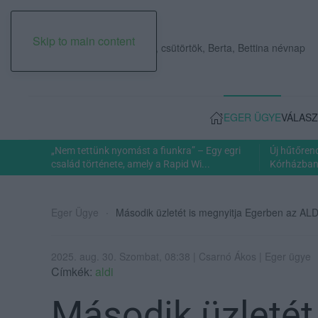
Skip to main content
2026. augusztus 06., csütörtök, Berta, Bettina névnap
EGER ÜGYE
VÁLASZ
„Nem tettünk nyomást a fiunkra” – Egy egri
Új hűtőren
család története, amely a Rapid Wi...
Kórházban: 
Eger Ügye
Második üzletét is megnyitja Egerben az ALD
2025. aug. 30. Szombat, 08:38 | Csarnó Ákos | Eger ügye
Címkék:
aldi
Második üzletét