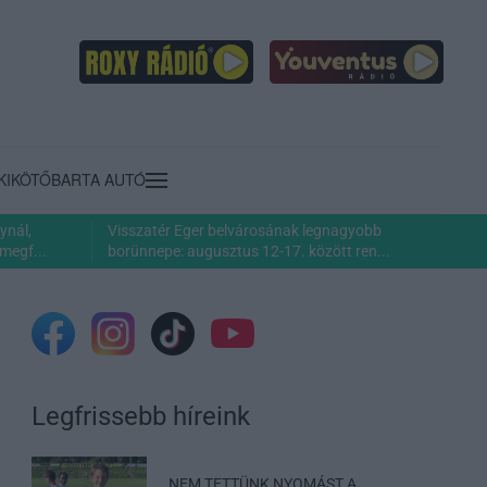
KIKÖTŐ
BARTA AUTÓ
ynál,
Visszatér Eger belvárosának legnagyobb
megf...
borünnepe: augusztus 12-17. között ren...
Legfrissebb híreink
„NEM TETTÜNK NYOMÁST A