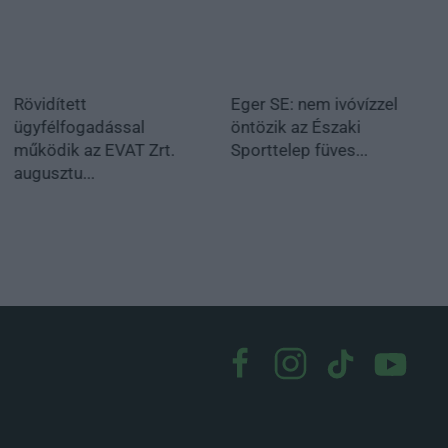
Rövidített
Eger SE: nem ivóvízzel
ügyfélfogadással
öntözik az Északi
működik az EVAT Zrt.
Sporttelep füves...
augusztu...