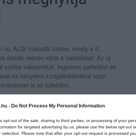
I
 az ALDI második üzlete, amely a II.
s északi részén várja a vásárlókat. Az új
 széles választékot, ingyenes parkolást és
ssal és kényelmi szolgáltatásokkal teszi
vatalosan is az üzletlánc.
llett, a Cifrakapu utcától északra található
.hu -
Do Not Process My Personal Information
megközlekedéssel és autóval egyaránt
ők számára 90 ingyenes parkolóhely áll
to opt-out of the sale, sharing to third parties, or processing of your per
formation for targeted advertising by us, please use the below opt-out s
r selection. Please note that after your opt-out request is processed y