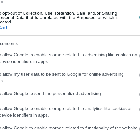
In
október 5-ig, kizárólag az új üzletben. A
o opt-out of Collection, Use, Retention, Sale, and/or Sharing
is elérhetők.
ersonal Data that Is Unrelated with the Purposes for which it
lected.
Out
consents
o allow Google to enable storage related to advertising like cookies on
evice identifiers in apps.
o allow my user data to be sent to Google for online advertising
s.
to allow Google to send me personalized advertising.
en bennünket az EGRI ÜGYEK Google Hírek oldalán!
o allow Google to enable storage related to analytics like cookies on
evice identifiers in apps.
o allow Google to enable storage related to functionality of the website