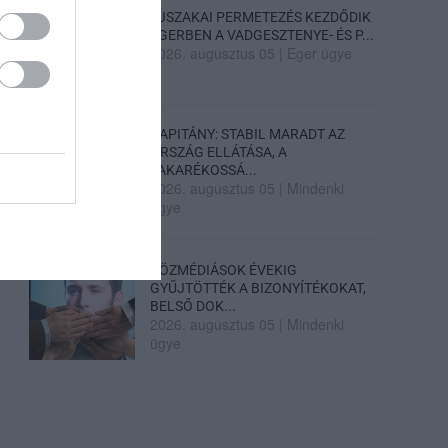
ÉJSZAKAI PERMETEZÉS KEZDŐDIK
EGERBEN A VADGESZTENYE- ÉS P...
2026. augusztus 05
|
Eger ügye
KAPITÁNY: STABIL MARADT AZ
ORSZÁG ELLÁTÁSA, A
TAKARÉKOSSÁ...
2026. augusztus 05
|
Mindenki
ügye
KÖZMÉDIÁSOK ÉVEKIG
GYŰJTÖTTÉK A BIZONYÍTÉKOKAT,
BELSŐ DOK...
2026. augusztus 05
|
Mindenki
ügye