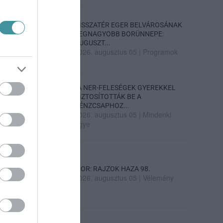
VISSZATÉR EGER BELVÁROSÁNAK
LEGNAGYOBB BORÜNNEPE:
AUGUSZT...
2026. augusztus 05
|
Programok
„A NER-FELESÉGEK GYEREKKEL
BIZTOSÍTOTTÁK BE A
PÉNZCSAPHOZ...
2026. augusztus 05
|
Mindenki
ügye
SIOR: RAJZOK HAZA 98.
2026. augusztus 05
|
Vélemény