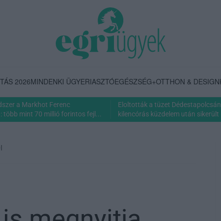
TÁS 2026
MINDENKI ÜGYE
RIASZTÓ
EGÉSZSÉG+
OTTHON & DESIGN
dszer a Markhot Ferenc
Eloltották a tüzet Dédestapolcsán
több mint 70 millió forintos fejl...
kilencórás küzdelem után sikerült 
I
 is megnyitja