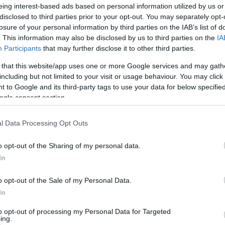
eing interest-based ads based on personal information utilized by us or
lső egri áruházát a Mátyás király úton, a
disclosed to third parties prior to your opt-out. You may separately opt-
e adott válaszként valósul meg. Az új egység
losure of your personal information by third parties on the IAB’s list of
. This information may also be disclosed by us to third parties on the
IA
Participants
that may further disclose it to other third parties.
s húsokat, zöldségeket, gyümölcsöket,
 that this website/app uses one or more Google services and may gath
including but not limited to your visit or usage behaviour. You may click 
n melegében” látványpékség több mint 50 féle
 to Google and its third-party tags to use your data for below specifi
ja a vásárlókat. Emellett a korábbi nap
ogle consent section.
 kedvezménnyel lehet megvásárolni, a
t pedig 30–50%-kal olcsóbban kínálják.
l Data Processing Opt Outs
o opt-out of the Sharing of my personal data.
emtett a városban, így a vállalat összesen
In
o opt-out of the Sale of my Personal Data.
ponok és kedvezményes ajánlatok várják
:
In
órólap egy 2000 forintos kupont tartalmaz,
to opt-out of processing my Personal Data for Targeted
ing.
etti vásárlás esetén válthatnak be. Ezen