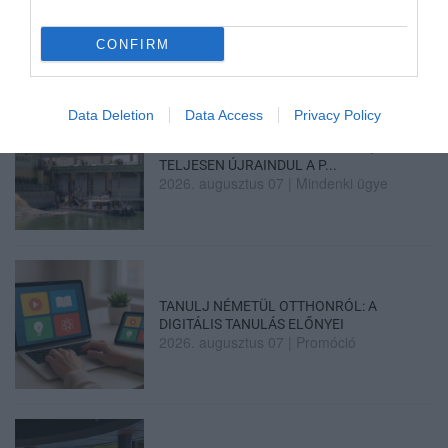
AMIKÉRT ÉRDEMES MEGNÉZNI
2026. augusztus 08
|
Promóció
CONFIRM
Data Deletion
Data Access
Privacy Policy
TÖBB MINT EGY HÓNAP IS LEHET, MIRE
TELJESEN ÚJRAINDUL A P...
2026. augusztus 07
|
Mindenki ügye
TANULJ NÉMETÜL OTTHONRÓL: A
DIGITÁLIS TANULÁS ELŐNYEI
2026. augusztus 07
|
Promóció