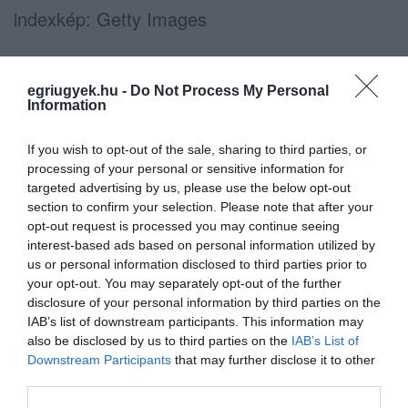
indexkép: Getty Images
A Szallas.hu-n keresztül a magyar vendégek
41,1 milliárd forint értékben foglaltak
egriugyek.hu -
Do Not Process My Personal
Information
szálláshelyeket 2024-ben. A portálon eddig
több mint 4,3 millió sikeres foglalás történt. A
If you wish to opt-out of the sale, sharing to third parties, or
Szallas Group márkanév alatt 13 terméket
processing of your personal or sensitive information for
targeted advertising by us, please use the below opt-out
üzemeltetnek 5 országban, 6 irodában. 2022
section to confirm your selection. Please note that after your
óta a lengyel Wirtualna Polska a Szallas Group
opt-out request is processed you may continue seeing
interest-based ads based on personal information utilized by
tulajdonosa. 2025-re a cégcsoport több mint
us or personal information disclosed to third parties prior to
500 alkalmazottat tervez, és 2024. július 1-jétől
your opt-out. You may separately opt-out of the further
disclosure of your personal information by third parties on the
jogi személyként is működik a Szallas Group
IAB’s list of downstream participants. This information may
Zrt.
also be disclosed by us to third parties on the
IAB’s List of
Downstream Participants
that may further disclose it to other
third parties.