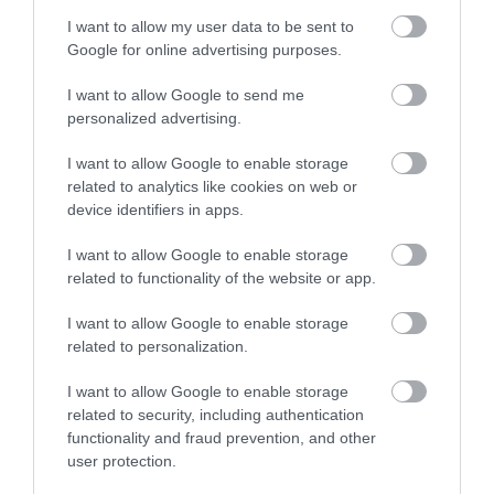
I want to allow my user data to be sent to
Google for online advertising purposes.
I want to allow Google to send me
personalized advertising.
BAKA ANDRÁST JELÖLI KÖZTÁRSASÁGI
ELNÖKNEK A TISZA
I want to allow Google to enable storage
2026. augusztus 08
|
Mindenki ügye
related to analytics like cookies on web or
device identifiers in apps.
I want to allow Google to enable storage
related to functionality of the website or app.
ÚJ MAGYAR KÜLÜGYI STRATÉGIA KÉSZÜL,
I want to allow Google to enable storage
TELJES SZAKÍTÁS JÖN A...
2026. augusztus 08
|
Mindenki ügye
related to personalization.
I want to allow Google to enable storage
related to security, including authentication
functionality and fraud prevention, and other
user protection.
TATA ELBŰVÖLŐ LÁTVÁNYOSSÁGAI,