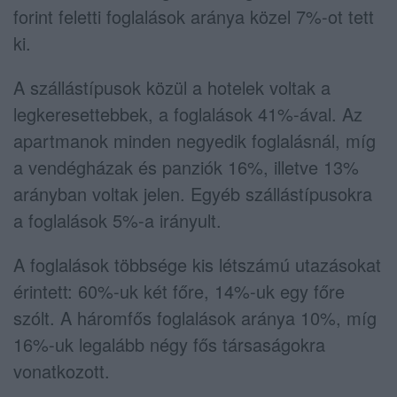
forint feletti foglalások aránya közel 7%-ot tett
ki.
A szállástípusok közül a hotelek voltak a
legkeresettebbek, a foglalások 41%-ával. Az
apartmanok minden negyedik foglalásnál, míg
a vendégházak és panziók 16%, illetve 13%
arányban voltak jelen. Egyéb szállástípusokra
a foglalások 5%-a irányult.
A foglalások többsége kis létszámú utazásokat
érintett: 60%-uk két főre, 14%-uk egy főre
szólt. A háromfős foglalások aránya 10%, míg
16%-uk legalább négy fős társaságokra
vonatkozott.