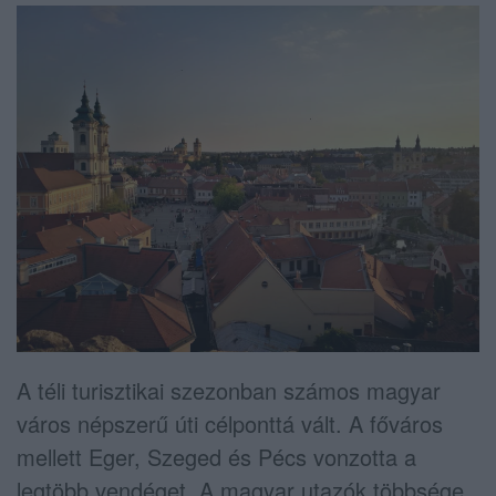
A téli turisztikai szezonban számos magyar
város népszerű úti célponttá vált. A főváros
mellett Eger, Szeged és Pécs vonzotta a
legtöbb vendéget. A magyar utazók többsége