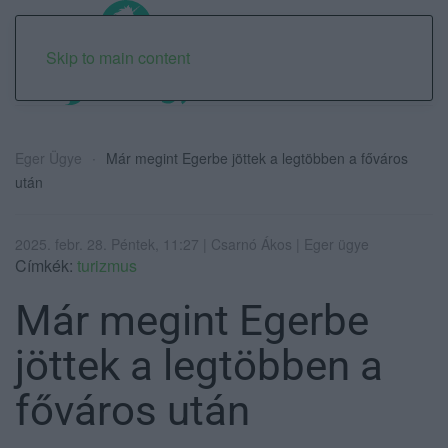
Skip to main content
Eger Ügye
Már megint Egerbe jöttek a legtöbben a főváros
után
2025. febr. 28. Péntek, 11:27 | Csarnó Ákos | Eger ügye
Címkék:
turizmus
Már megint Egerbe
jöttek a legtöbben a
főváros után