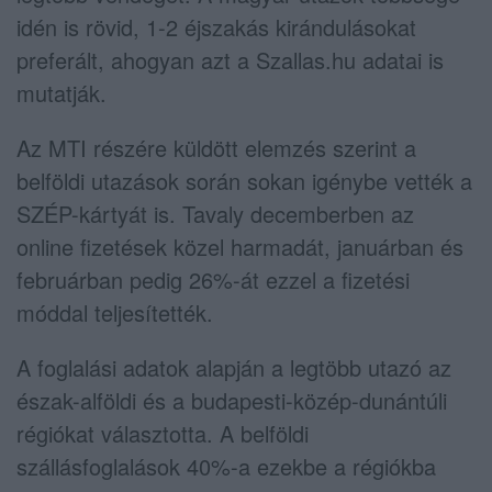
idén is rövid, 1-2 éjszakás kirándulásokat
preferált, ahogyan azt a Szallas.hu adatai is
mutatják.
Az MTI részére küldött elemzés szerint a
belföldi utazások során sokan igénybe vették a
SZÉP-kártyát is. Tavaly decemberben az
online fizetések közel harmadát, januárban és
februárban pedig 26%-át ezzel a fizetési
móddal teljesítették.
A foglalási adatok alapján a legtöbb utazó az
észak-alföldi és a budapesti-közép-dunántúli
régiókat választotta. A belföldi
szállásfoglalások 40%-a ezekbe a régiókba