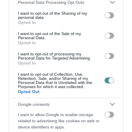
Please note that this website/app uses one or more Google
Personal Data Processing Opt Outs
services and may gather and store information including but
not limited to your visit or usage behaviour. You may click to
I want to opt-out of the Sharing of my
Ne maradjon le a legfrissebb hírekről, kövessen
personal data.
grant or deny consent to Google and its third-party tags to
Opted In
bennünket az EGRI ÜGYEK Google Hírek oldalán!
use your data for below specified purposes in below Google
consent section.
I want to opt-out of the Sale of my
Personal Data.
Opted In
VISSZA A FŐOLDALRA
I want to opt-out of processing my
Personal Data for Targeted Advertising.
Opted In
I want to opt-out of Collection, Use,
Retention, Sale, and/or Sharing of my
Personal Data that Is Unrelated with the
Purposes for which it was collected.
Opted Out
Legfrissebb híreink
Google consents
I want to allow Google to enable storage
35 PERCES TANÓRÁK ÉS KEVESEBB HÁZI
related to advertising like cookies on web or
FELADAT JÖHET AZ ALSÓ ...
device identifiers in apps.
2026. augusztus 08
|
Mindenki ügye