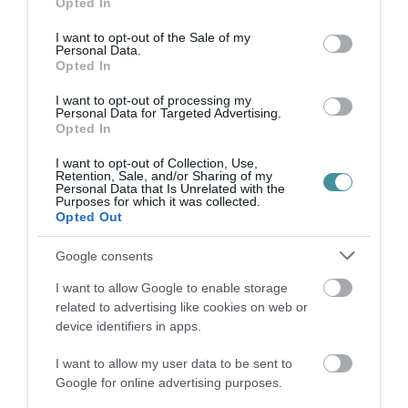
Opted In
2026. augusztus 08
|
Mindenki ügye
use your data for below specified purposes in below Google
consent section.
I want to opt-out of the Sale of my
Personal Data.
Opted In
I want to opt-out of processing my
Personal Data for Targeted Advertising.
BAKA ANDRÁST JELÖLI KÖZTÁRSASÁGI
Opted In
ELNÖKNEK A TISZA
2026. augusztus 08
|
Mindenki ügye
I want to opt-out of Collection, Use,
Retention, Sale, and/or Sharing of my
Personal Data that Is Unrelated with the
Purposes for which it was collected.
Opted Out
Google consents
ÚJ MAGYAR KÜLÜGYI STRATÉGIA KÉSZÜL,
TELJES SZAKÍTÁS JÖN A...
I want to allow Google to enable storage
2026. augusztus 08
|
Mindenki ügye
related to advertising like cookies on web or
device identifiers in apps.
I want to allow my user data to be sent to
Google for online advertising purposes.