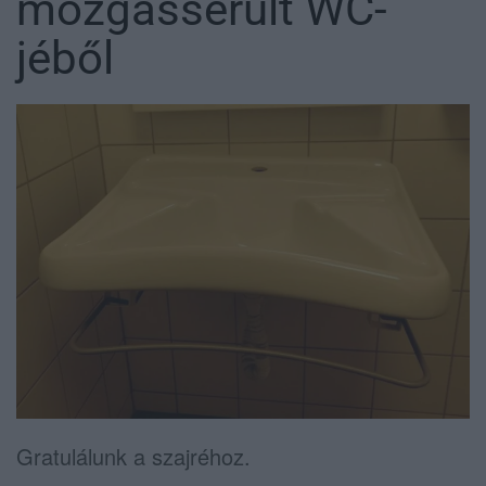
mozgássérült WC-
jéből
Gratulálunk a szajréhoz.