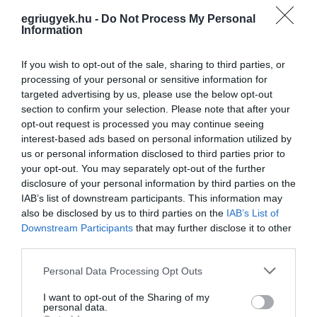
VISSZA A FŐOLDALRA
egriugyek.hu -
Do Not Process My Personal
Information
If you wish to opt-out of the sale, sharing to third parties, or
processing of your personal or sensitive information for
targeted advertising by us, please use the below opt-out
section to confirm your selection. Please note that after your
Legfrissebb híreink
opt-out request is processed you may continue seeing
interest-based ads based on personal information utilized by
us or personal information disclosed to third parties prior to
your opt-out. You may separately opt-out of the further
A GYAKORNOKI MUNKA: LEHETŐSÉGEK ÉS
disclosure of your personal information by third parties on the
KIHÍVÁSOK A KARRIER KE...
IAB’s list of downstream participants. This information may
2026. augusztus 09
|
Promóció
also be disclosed by us to third parties on the
IAB’s List of
Downstream Participants
that may further disclose it to other
third parties.
Please note that this website/app uses one or more Google
Personal Data Processing Opt Outs
services and may gather and store information including but
35 PERCES TANÓRÁK ÉS KEVESEBB HÁZI
not limited to your visit or usage behaviour. You may click to
I want to opt-out of the Sharing of my
personal data.
FELADAT JÖHET AZ ALSÓ ...
grant or deny consent to Google and its third-party tags to