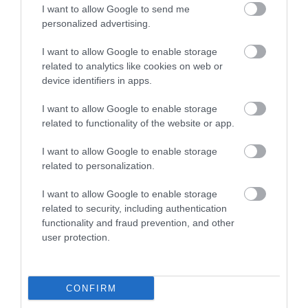
TATA ELBŰVÖLŐ LÁTVÁNYOSSÁGAI,
I want to allow Google to send me
AMIKÉRT ÉRDEMES MEGNÉZNI
personalized advertising.
2026. augusztus 08
|
Promóció
I want to allow Google to enable storage
related to analytics like cookies on web or
device identifiers in apps.
I want to allow Google to enable storage
TÖBB MINT EGY HÓNAP IS LEHET, MIRE
TELJESEN ÚJRAINDUL A P...
related to functionality of the website or app.
2026. augusztus 07
|
Mindenki ügye
I want to allow Google to enable storage
related to personalization.
I want to allow Google to enable storage
related to security, including authentication
TANULJ NÉMETÜL OTTHONRÓL: A
functionality and fraud prevention, and other
DIGITÁLIS TANULÁS ELŐNYEI
user protection.
2026. augusztus 07
|
Promóció
CONFIRM