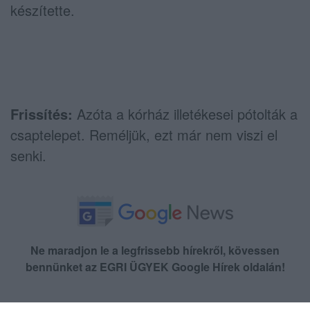
készítette.
Frissítés:
Azóta a kórház illetékesei pótolták a
csaptelepet. Reméljük, ezt már nem viszi el
senki.
Ne maradjon le a legfrissebb hírekről, kövessen
bennünket az EGRI ÜGYEK Google Hírek oldalán!