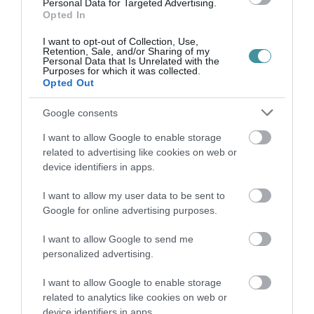
Personal Data for Targeted Advertising.
Opted In
I want to opt-out of Collection, Use,
Retention, Sale, and/or Sharing of my
Personal Data that Is Unrelated with the
Purposes for which it was collected.
Ne maradjon le a legfrissebb hírekről, kövessen
Opted Out
bennünket az EGRI ÜGYEK Google Hírek oldalán!
Google consents
I want to allow Google to enable storage
VISSZA A FŐOLDALRA
related to advertising like cookies on web or
device identifiers in apps.
I want to allow my user data to be sent to
Google for online advertising purposes.
I want to allow Google to send me
personalized advertising.
Legfrissebb híreink
I want to allow Google to enable storage
related to analytics like cookies on web or
device identifiers in apps.