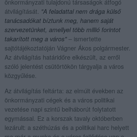
önkormányzati tulajdonú társaságok átfogó
átvilágítását.
"A feladattal nem drága külső
tanácsadókat bíztunk meg, hanem saját
szervezetünket, amellyel több millió forintot
takarított meg a város"
– ismertette
sajtótájékoztatóján Vágner Ákos polgármester.
Az átvilágítás határidőre elkészült, az erről
szóló jelentést csütörtökön tárgyalja a város
közgyűlése.
Az átvilágítás feltárta: az elmúlt években az
önkormányzati cégek és a város politikai
vezetése napi szintű belháborút folytatott
egymással. Ez a korszak tavaly októberben
lezárult: a széthúzás és a politikai harc helyett
ma már a munka és a város fejlődése van a