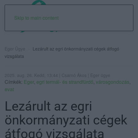
Skip to main content
Eger Ügye
Lezárult az egri önkormányzati cégek átfogó
vizsgálata
2025. aug. 26. Kedd, 13:44 | Csarnó Ákos | Eger ügye
Címkék:
Eger
,
egri termál- és strandfürdő
,
városgondozás
,
evat
Lezárult az egri
önkormányzati cégek
átfogó vizsgálata