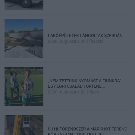
LAKÓÉPÜLETEK LÁNGOLTAK SZERDÁN
2026. augusztus 06
|
Riasztó
„NEM TETTÜNK NYOMÁST A FIUNKRA” –
EGY EGRI CSALÁD TÖRTÉNE...
2026. augusztus 06
|
Sport
ÚJ HŰTŐRENDSZER A MARKHOT FERENC
KÓRHÁZBAN: TÖBB MINT 70 ...