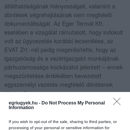
átláthatóságának hiányosságait, valamint a
döntések végrehajtásának nem megfelelő
dokumentáltságát. Az Eger Termál Kft.
esetében a vizsgálat rámutatott, hogy indokolt
volt az ügyvezetés korábbi lecserélése, az
EVAT Zrt.-nél pedig megerősítette, hogy az
igazgatóság és a vezérigazgató munkájának
párhuzamossága kockázatot jelentett – ennek
megszüntetése érdekében bevezetett
egyszemélyi vezetés megfelelő döntésnek
bizonyult.
egriugyek.hu -
Do Not Process My Personal
Elhangzott: az önkormányzat célja nem a
Information
hibák keresése, hanem a tanulságok levonása
If you wish to opt-out of the sale, sharing to third parties, or
és a társaságok működésének
processing of your personal or sensitive information for