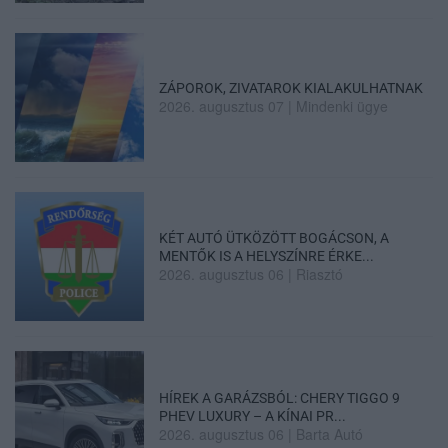
ZÁPOROK, ZIVATAROK KIALAKULHATNAK
2026. augusztus 07
|
Mindenki ügye
KÉT AUTÓ ÜTKÖZÖTT BOGÁCSON, A
MENTŐK IS A HELYSZÍNRE ÉRKE...
2026. augusztus 06
|
Riasztó
HÍREK A GARÁZSBÓL: CHERY TIGGO 9
PHEV LUXURY – A KÍNAI PR...
2026. augusztus 06
|
Barta Autó