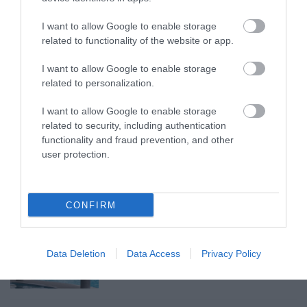
TÖBB MINT EGY HÓNAP IS LEHET, MIRE
TELJESEN ÚJRAINDUL A P...
I want to allow Google to enable storage
2026. augusztus 07
|
Mindenki ügye
related to functionality of the website or app.
I want to allow Google to enable storage
related to personalization.
I want to allow Google to enable storage
TANULJ NÉMETÜL OTTHONRÓL: A
related to security, including authentication
DIGITÁLIS TANULÁS ELŐNYEI
functionality and fraud prevention, and other
2026. augusztus 07
|
Promóció
user protection.
CONFIRM
ÚJRAINDULNAK A KORÁBBAN
LEÁLLÍTOTT SZOLGÁLTATÁSOK AZ EGRI...
Data Deletion
Data Access
Privacy Policy
2026. augusztus 07
|
Eger ügye