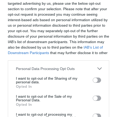
biztonságosabbá, átláthatóbbá tétele volt. A
targeted advertising by us, please use the below opt-out
section to confirm your selection. Please note that after your
közgyűlés a jelentések alapján intézkedési
opt-out request is processed you may continue seeing
tervet fogad el, amely határidőkkel és
interest-based ads based on personal information utilized by
felelősökkel határozza meg a szabályzatok
us or personal information disclosed to third parties prior to
your opt-out. You may separately opt-out of the further
frissítését, a beszerzési rend felülvizsgálatát
disclosure of your personal information by third parties on the
és a belső ellenőrzések megerősítését. Az
IAB’s list of downstream participants. This information may
also be disclosed by us to third parties on the
IAB’s List of
átvilágítás eredménye így a város gazdasági
Downstream Participants
that may further disclose it to other
stabilitásának és a közpénzekkel való felelős
third parties.
gazdálkodásnak fontos pillére lesz a jövőben.
Please note that this website/app uses one or more Google
Personal Data Processing Opt Outs
A professzionális, menedzser szemléletű,
services and may gather and store information including but
not limited to your visit or usage behaviour. You may click to
I want to opt-out of the Sharing of my
költséghatékony átszervezés hosszú évek óta
personal data.
grant or deny consent to Google and its third-party tags to
Opted In
indokolt volt. Most végre megvalósul, és már
use your data for below specified purposes in below Google
consent section.
rövid távon is kézzelfogható eredményeket hoz
I want to opt-out of the Sale of my
Personal Data.
a város számára – összegzett Vágner Ákos
Opted In
polgármester.
I want to opt-out of processing my