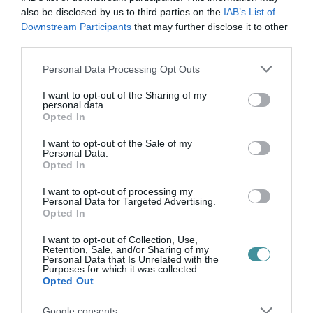
also be disclosed by us to third parties on the
IAB’s List of
Downstream Participants
that may further disclose it to other
Legfrissebb híreink
third parties.
Please note that this website/app uses one or more Google
Personal Data Processing Opt Outs
services and may gather and store information including but
MAGYAR PÉTER: KIÍRJÁK AZ ELSŐ
not limited to your visit or usage behaviour. You may click to
I want to opt-out of the Sharing of my
personal data.
SZÉLERŐMŰVI PÁLYÁZATOKAT, M...
grant or deny consent to Google and its third-party tags to
Opted In
2026. augusztus 06
|
Mindenki ügye
use your data for below specified purposes in below Google
consent section.
I want to opt-out of the Sale of my
Personal Data.
Opted In
ELOLTOTTÁK A TÜZET
I want to opt-out of processing my
DÉDESTAPOLCSÁNYNÁL, KILENCÓRÁS
Personal Data for Targeted Advertising.
KÜZDELE...
Opted In
2026. augusztus 06
|
Környék ügye
I want to opt-out of Collection, Use,
Retention, Sale, and/or Sharing of my
KATONAI HELIKOPTEREK SEGÍTIK AZ
Personal Data that Is Unrelated with the
OLTÁST A DÉDESTAPOLCSÁNYI...
Purposes for which it was collected.
2026. augusztus 05
|
Riasztó
Opted Out
Google consents
VISSZATÉR EGER BELVÁROSÁNAK