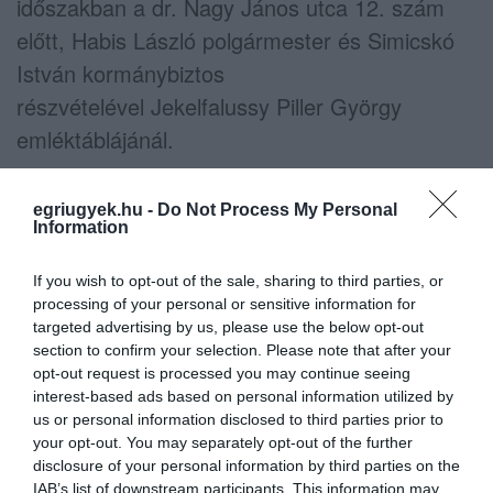
időszakban a dr. Nagy János utca 12. szám
előtt, Habis László polgármester és Simicskó
István kormánybiztos
részvételével Jekelfalussy Piller György
emléktáblájánál.
egriugyek.hu -
Do Not Process My Personal
Information
Ne maradjon le a legfrissebb hírekről, kövessen
If you wish to opt-out of the sale, sharing to third parties, or
bennünket az EGRI ÜGYEK Google Hírek oldalán!
processing of your personal or sensitive information for
targeted advertising by us, please use the below opt-out
section to confirm your selection. Please note that after your
VISSZA A FŐOLDALRA
opt-out request is processed you may continue seeing
interest-based ads based on personal information utilized by
us or personal information disclosed to third parties prior to
your opt-out. You may separately opt-out of the further
disclosure of your personal information by third parties on the
IAB’s list of downstream participants. This information may