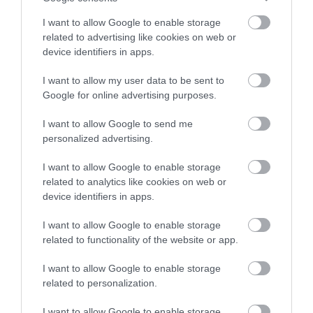
LEGNAGYOBB BORÜNNEPE: AUGUSZT...
2026. augusztus 05
|
Programok
I want to allow Google to enable storage
related to advertising like cookies on web or
device identifiers in apps.
„A NER-FELESÉGEK GYEREKKEL
BIZTOSÍTOTTÁK BE A PÉNZCSAPHOZ...
I want to allow my user data to be sent to
2026. augusztus 05
|
Mindenki ügye
Google for online advertising purposes.
SIOR: RAJZOK HAZA 98.
I want to allow Google to send me
2026. augusztus 05
|
Vélemény
personalized advertising.
ÉJSZAKAI PERMETEZÉS KEZDŐDIK
I want to allow Google to enable storage
EGERBEN A VADGESZTENYE- ÉS P...
related to analytics like cookies on web or
2026. augusztus 05
|
Eger ügye
device identifiers in apps.
KAPITÁNY: STABIL MARADT AZ ORSZÁG
I want to allow Google to enable storage
ELLÁTÁSA, A TAKARÉKOSSÁ...
related to functionality of the website or app.
2026. augusztus 05
|
Mindenki ügye
I want to allow Google to enable storage
KÖZMÉDIÁSOK ÉVEKIG GYŰJTÖTTÉK A
related to personalization.
BIZONYÍTÉKOKAT, BELSŐ DOK...
2026. augusztus 05
|
Mindenki ügye
I want to allow Google to enable storage