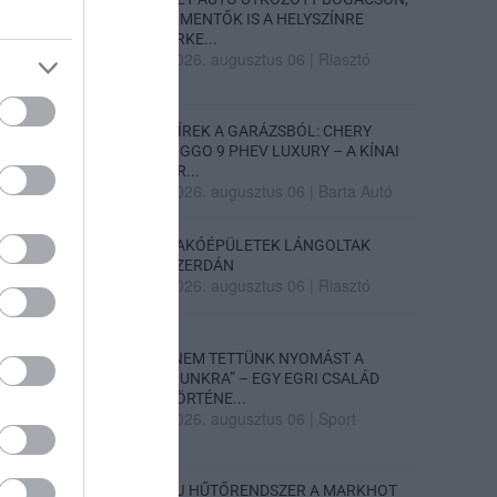
A MENTŐK IS A HELYSZÍNRE
ÉRKE...
2026. augusztus 06
|
Riasztó
HÍREK A GARÁZSBÓL: CHERY
TIGGO 9 PHEV LUXURY – A KÍNAI
PR...
2026. augusztus 06
|
Barta Autó
LAKÓÉPÜLETEK LÁNGOLTAK
SZERDÁN
2026. augusztus 06
|
Riasztó
„NEM TETTÜNK NYOMÁST A
FIUNKRA” – EGY EGRI CSALÁD
TÖRTÉNE...
2026. augusztus 06
|
Sport
ÚJ HŰTŐRENDSZER A MARKHOT