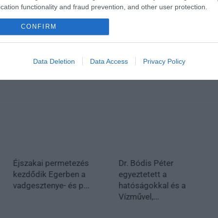
cation functionality and fraud prevention, and other user protection.
CONFIRM
Data Deletion
Data Access
Privacy Policy
Dr. Bódis Péter
Az Agria Park is
egyeztetett a
takarékra kapcsolt:
hatóságokkal és a
lekapcsolt fényekkel...
Vízművel,...