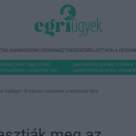
TÁS 2026
MINDENKI ÜGYE
RIASZTÓ
EGÉSZSÉG+
OTTHON & DESIGN
rázsból: Chery Tiggo 9 PHEV
„Nem tettünk nyomást a fiunkra” 
 kínai prémium, amely már nem...
család története, amely a Rapid Wi
os Csillagát: ők hárman esélyesek a közösségi díjra
lasztják meg az