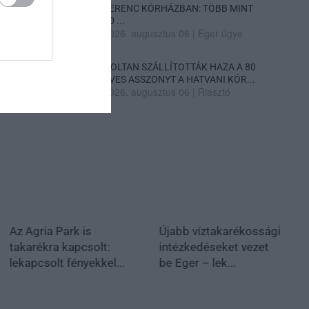
FERENC KÓRHÁZBAN: TÖBB MINT
70 ...
2026. augusztus 06
|
Eger ügye
HOLTAN SZÁLLÍTOTTÁK HAZA A 80
ÉVES ASSZONYT A HATVANI KÓR...
2026. augusztus 06
|
Riasztó
Újabb víztakarékossági
intézkedéseket vezet
be Eger – lek...
Rövidített
ügyfélfogadással
működik az EVAT Zrt.