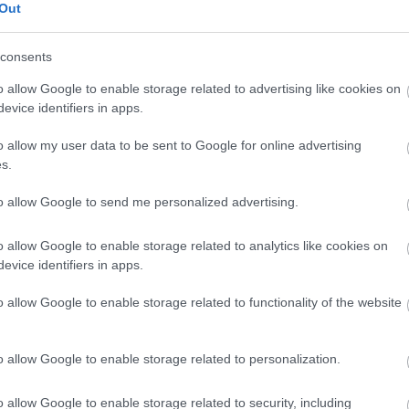
Out
i rendelőből. A jelöltekről részletes
consents
o allow Google to enable storage related to advertising like cookies on
evice identifiers in apps.
tvédő Egyesület / Facebook; az indexfotó
o allow my user data to be sent to Google for online advertising
s.
to allow Google to send me personalized advertising.
o allow Google to enable storage related to analytics like cookies on
evice identifiers in apps.
en bennünket az EGRI ÜGYEK Google Hírek oldalán!
o allow Google to enable storage related to functionality of the website
o allow Google to enable storage related to personalization.
o allow Google to enable storage related to security, including