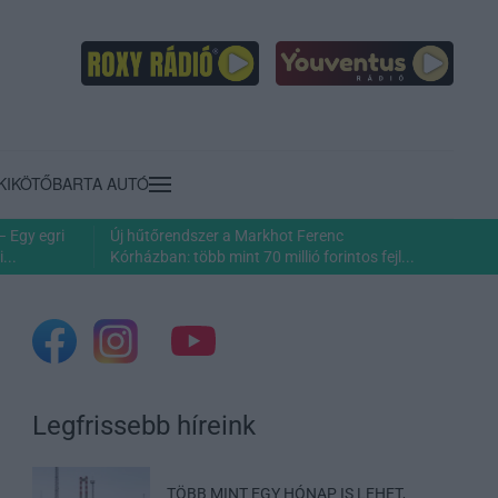
KIKÖTŐ
BARTA AUTÓ
– Egy egri
Új hűtőrendszer a Markhot Ferenc
...
Kórházban: több mint 70 millió forintos fejl...
Legfrissebb híreink
TÖBB MINT EGY HÓNAP IS LEHET,