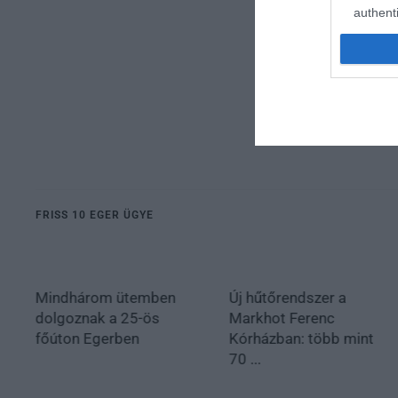
authenti
FRISS 10 EGER ÜGYE
Új hűtőrendszer a
Éjszakai permetezés
Markhot Ferenc
kezdődik Egerben a
Kórházban: több mint
vadgesztenye- és p...
70 ...