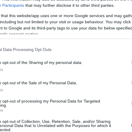
Participants
that may further disclose it to other third parties.
ég- és Környezetvédő Egyesület vezetője,
 that this website/app uses one or more Google services and may gath
, hogy a hagyományteremtés a céljuk a díj
including but not limited to your visit or usage behaviour. You may click 
 to Google and its third-party tags to use your data for below specifi
t kap majd, illetve egy palack bort vagy egy
ogle consent section.
l Data Processing Opt Outs
illetve személyesen szavazólapon a
t 2.) és a Civil Közösségek Házában
o opt-out of the Sharing of my personal data.
In
o opt-out of the Sale of my Personal Data.
In
sára
augusztus 28-án
vasárnap kerül sor, a
to opt-out of processing my Personal Data for Targeted
ren.
ing.
In
adi Mátyás Általános Iskola
o opt-out of Collection, Use, Retention, Sale, and/or Sharing
ersonal Data that Is Unrelated with the Purposes for which it
josvárosi templom sekrestyése és
dr. Kalló
lected.