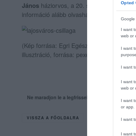
Opted 
János
háziorvos, a 20. számú felnőtt orvos
információ alább olvasható:
Google 
I want t
web or d
(Kép forrása: Egri Egészség- és Környeze
I want t
illusztráció, forrása: pexels.com)
purpose
I want 
I want t
web or d
Ne maradjon le a legfrissebb hírekről, kövess
I want t
or app.
VISSZA A FŐOLDALRA
I want t
I want t