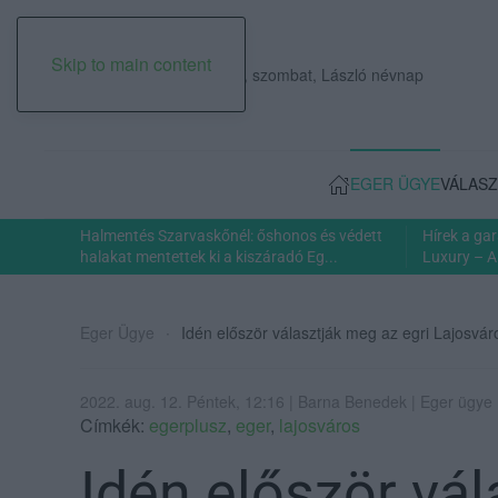
Skip to main content
2026. augusztus 08., szombat, László névnap
EGER ÜGYE
VÁLASZ
Halmentés Szarvaskőnél: őshonos és védett
Hírek a ga
halakat mentettek ki a kiszáradó Eg...
Luxury – A
Eger Ügye
Idén először választják meg az egri Lajosvár
2022. aug. 12. Péntek, 12:16 | Barna Benedek | Eger ügye
Címkék:
egerplusz
,
eger
,
lajosváros
Idén először vá