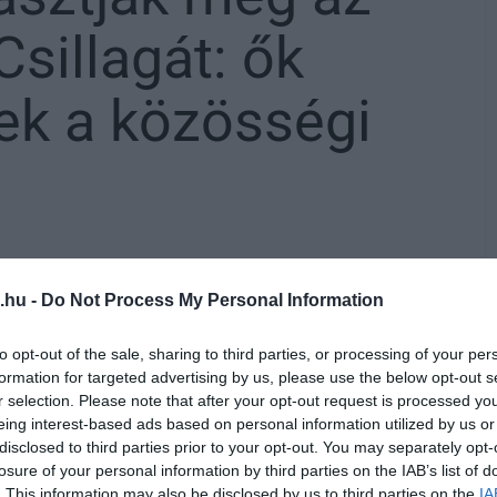
Csillagát: ők
ek a közösségi
város Csillaga díj első átadásával. A
.hu -
Do Not Process My Personal Information
zavazni.
to opt-out of the sale, sharing to third parties, or processing of your per
formation for targeted advertising by us, please use the below opt-out s
mintájára elindul
a Lajosváros Csillaga
r selection. Please note that after your opt-out request is processed y
lölhetők, akiknek munkássága, szakmai
eing interest-based ads based on personal information utilized by us or
disclosed to third parties prior to your opt-out. You may separately opt-
városrész érdekében példaként állhatnak
losure of your personal information by third parties on the IAB’s list of
. This information may also be disclosed by us to third parties on the
IA